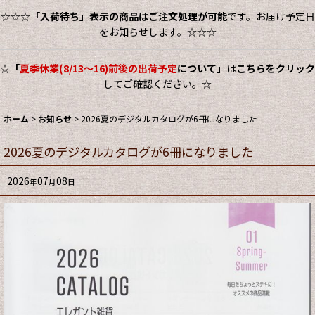
☆☆☆
「入荷待ち」表示の商品はご注文処理が可能
です。お届け予定日
をお知らせします。☆☆☆
☆
「
夏季休業(8/13～16)前後の出荷予定
について」
は
こちらをクリック
してご確認ください。☆
ホーム
>
お知らせ
>
2026夏のデジタルカタログが6冊になりました
2026夏のデジタルカタログが6冊になりました
2026
07
08
年
月
日