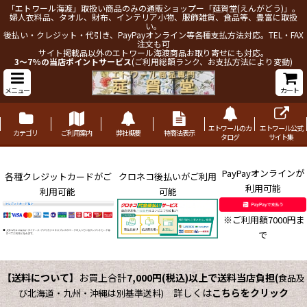
「エトワール海渡」取扱い商品のみの通販ショップー「莚賀堂(えんがどう)」。
婦人衣料品、タオル、財布、インテリア小物、服飾雑貨、食品等、豊富に取扱
い。
後払い・クレジット・代引き、PayPayオンライン等各種支払方法対応。TEL・FAX
注文も可
サイト掲載品以外のエトワール海渡商品お取り寄せにも対応。
3～7%の当店ポイントサービス
(ご利用総額ランク、お支払方法により変動)
メニュー
カート
エトワールのカ
エトワール公式
カテゴリ
ご利用案内
弊社概要
特商法表示
タログ
サイト集
PayPayオンラインが
各種クレジットカードがご
クロネコ後払いがご利用
利用可能
利用可能
可能
※ご利用額7000円ま
で
【送料について】
お買上合計
7,000円(税込)以上で送料当店負担
(
食品及
詳しくは
こちらをクリック
び北海道・九州・沖縄は別基準送料)