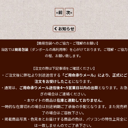
«
前
次
»
お知らせ
【簡易包装へのご協力・ご理解のお願い】
当店では
簡易包装
（ダンボールの再利用等）を心がけております。ご理解・ご協力
。
の程、お願い致します
【注文の際は下記事項をご確認ください】
・ご注文後に弊社より別途送信する
「ご用命承りメール」により、正式にご
注文をお受けしたこと
になります。
・通常は、
ご用命承りメール送信後4～5営業日以内の出荷
となります。お急
ぎの場合はご連絡ください。
・本サイトの商品は
在庫と連動しておりません
。
一時的な在庫切れの場合は別途納期ご了承後の手配となります。また完売終
了の場合はご容赦下さい。
・掲載商品写真・色見本とお届けする商品の色は、パソコンの特性上完全に
は一致しませんのでご了承下さい。