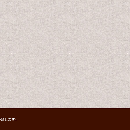
。
。
い致します