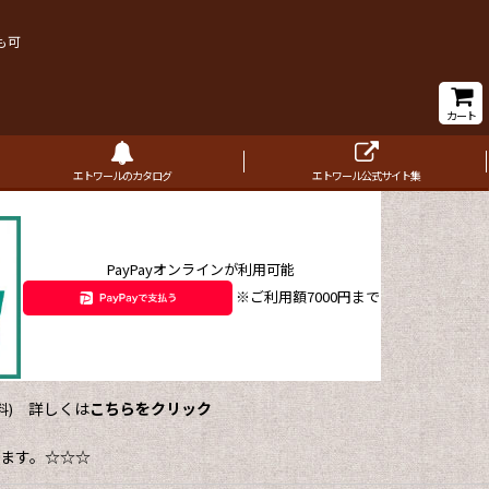
も可
カート
エトワールのカタログ
エトワール公式サイト集
PayPayオンラインが利用可能
※ご利用額7000円まで
詳しくは
こちらをクリック
)
ます。☆☆☆