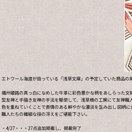
エトワール海渡が扱っている「浅草文庫」の予定していた商品の
播州姫路の真っ白になめした牛革に彩色豊かな柄をあしらった文
型友禅と手描き友禅の手法を駆使して、浅草橋の工房にて友禅職人
色を重ねていくことで表情のある鮮やかな濃淡を生み出し 図柄に
職人たちの繊細な技の冴えをご堪能下さい。
・4/27・・・27点追加掲載し、掲載完了