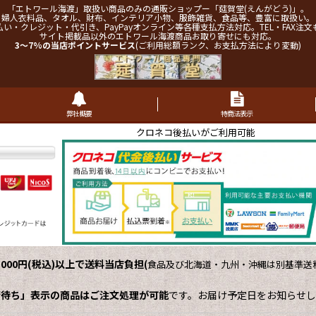
「エトワール海渡」取扱い商品のみの通販ショップー「莚賀堂(えんがどう)」。
婦人衣料品、タオル、財布、インテリア小物、服飾雑貨、食品等、豊富に取扱い。
払い・クレジット・代引き、PayPayオンライン等各種支払方法対応。TEL・FAX注文
サイト掲載品以外のエトワール海渡商品お取り寄せにも対応。
3～7%の当店ポイントサービス
(ご利用総額ランク、お支払方法により変動)
弊社概要
特商法表示
クロネコ後払いがご利用可能
,000円(税込)以上で送料当店負担
(
食品及び北海道・九州・沖縄は別基準送料
荷待ち」表示の商品はご注文処理が可能
です。お届け予定日をお知らせし