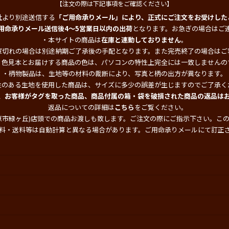
【注文の際は下記事項をご確認ください】
社より別途送信する
「ご用命承りメール」により、正式にご注文をお受けした
用命承りメール送信後4～5営業日以内の出荷
となります。お急ぎの場合はご
・本サイトの商品は
在庫と連動しておりません
。
庫切れの場合は別途納期ご了承後の手配となります。また完売終了の場合はご
・色見本とお届けする商品の色は、パソコンの特性上完全には一致しませんの
・柄物製品は、生地等の材料の裁断により、写真と柄の出方が異なります。
性のある生地を使用した商品は、サイズに多少の誤差が生じますのでご了承く
、お客様がタグを取った商品、商品付属の箱・袋を破損された商品の返品は
返品についての詳細は
こちら
をご覧ください。
原市緑ヶ丘)店頭での商品お渡しも致します。ご注文の際にご指示下さい。こ
料・送料等は自動計算と異なる場合があります。ご用命承りメールにて訂正