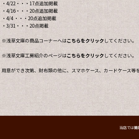
・4/22・・・17点追加掲載
・4/16・・・20点追加掲載
・4/4 ・・・20点追加掲載
・3/31・・・20点掲載
※浅草文庫の商品コーナーへは
こちらをクリック
してください。
※浅草文庫工房紹介のページは
こちらをクリック
してください。
用意ができ次第、財布類の他に、スマホケース、カードケース等
当店では
簡