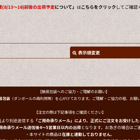
(8/13～16)前後の出荷予定
について」
は
こちらをクリック
してご確認
表示順変更
【簡易包装へのご協力・ご理解のお願い】
易包装
（ダンボールの再利用等）を心がけております。ご理解・ご協力の程、お願
【注文の際は下記事項をご確認ください】
絞り込む
社より別途送信する
「ご用命承りメール」により、正式にご注文をお受けした
用命承りメール送信後4～5営業日以内の出荷
となります。お急ぎの場合はご
・本サイトの商品は
在庫と連動しておりません
。