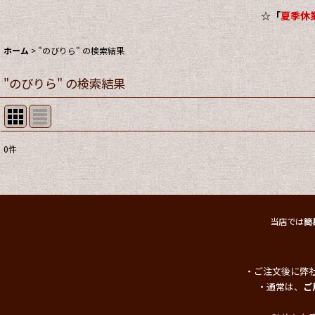
☆
「
夏季休業
ホーム
>
"のびりら"
の
検索結果
"のびりら"
の
検索結果
0
件
商品検索
:
表示数
:
当店では
簡
並び順
:
・ご注文後に弊
・通常は、
ご