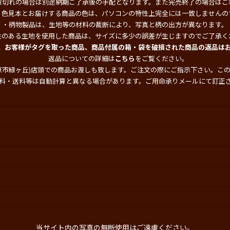
庫切れの場合は別途納期ご了承後の手配となります。また完売終了の場合はご
・色見本とお届けする商品の色は、パソコンの特性上完全には一致しませんの
・柄物製品は、生地等の材料の裁断により、写真と柄の出方が異なります。
性のある生地を使用した商品は、サイズに多少の誤差が生じますのでご了承く
、お客様がタグを取った商品、商品付属の箱・袋を破損された商品の返品は
返品についての詳細は
こちら
をご覧ください。
原市緑ヶ丘)店頭での商品お渡しも致します。ご注文の際にご指示下さい。こ
料・送料等は自動計算と異なる場合があります。ご用命承りメールにて訂正
当サイト内の写真の無断使用はご遠慮ください。