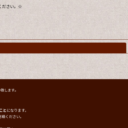
ください。☆
閉じる
。
い致します
こと
になります。
連絡ください。