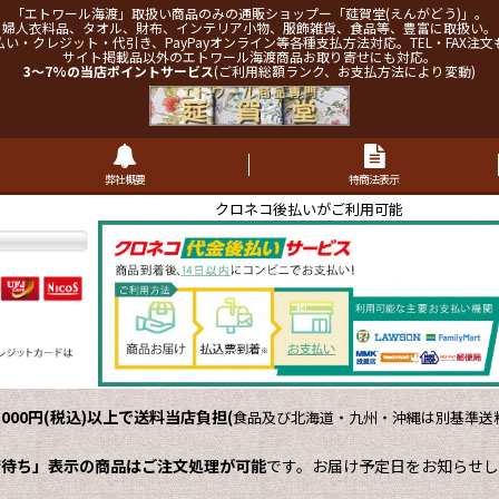
「エトワール海渡」取扱い商品のみの通販ショップー「莚賀堂(えんがどう)」。
婦人衣料品、タオル、財布、インテリア小物、服飾雑貨、食品等、豊富に取扱い。
払い・クレジット・代引き、PayPayオンライン等各種支払方法対応。TEL・FAX注文
サイト掲載品以外のエトワール海渡商品お取り寄せにも対応。
3～7%の当店ポイントサービス
(ご利用総額ランク、お支払方法により変動)
弊社概要
特商法表示
クロネコ後払いがご利用可能
,000円(税込)以上で送料当店負担
(
食品及び北海道・九州・沖縄は別基準送料
荷待ち」表示の商品はご注文処理が可能
です。お届け予定日をお知らせし