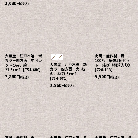
3,080
円
(税込)
大黒屋 江戸木箸 新
高岡・能作製 錫
カラー四方面 中《レ
100% 箸置5個セッ
大黒屋 江戸木箸 新
ッドのみ、約
ト 結び《桐箱入り》
カラー四方面 大《2
21.5cm》
[
754-680
]
[
726-113
]
色、約23.5cm》
2,860
5,500
円
円
(税込)
(税込)
[
754-681
]
2,860
円
(税込)
高岡・能作製 錫
大黒屋 江戸木箸 八
大黒屋 江戸木箸 う