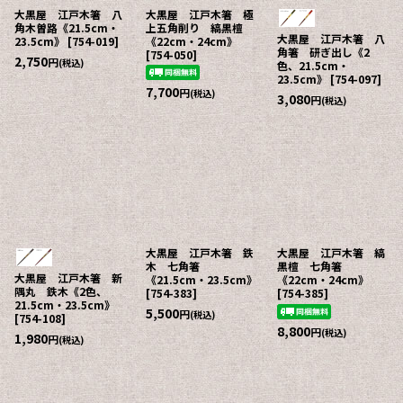
大黒屋 江戸木箸 八
大黒屋 江戸木箸 極
角木曽路《21.5cm・
上五角削り 縞黒檀
大黒屋 江戸木箸 八
23.5cm》
[
754-019
]
《22cm・24cm》
角箸 研ぎ出し《2
[
754-050
]
2,750
円
(税込)
色、21.5cm・
23.5cm》
[
754-097
]
7,700
円
(税込)
3,080
円
(税込)
大黒屋 江戸木箸 鉄
大黒屋 江戸木箸 縞
木 七角箸
黒檀 七角箸
大黒屋 江戸木箸 新
《21.5cm・23.5cm》
《22cm・24cm》
隅丸 鉄木《2色、
[
754-383
]
[
754-385
]
21.5cm・23.5cm》
5,500
円
(税込)
[
754-108
]
8,800
円
(税込)
1,980
円
(税込)