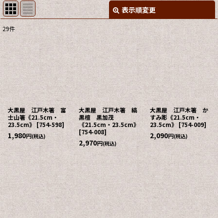
表示順変更
閉じる
29
件
表示数
:
並び順
:
絞り込む
大黒屋 江戸木箸 富
大黒屋 江戸木箸 縞
大黒屋 江戸木箸 か
士山箸《21.5cm・
黒檀 黒加茂
すみ彫《21.5cm・
23.5cm》
[
754-598
]
《21.5cm・23.5cm》
23.5cm》
[
754-009
]
[
754-008
]
1,980
2,090
円
円
(税込)
(税込)
2,970
円
(税込)