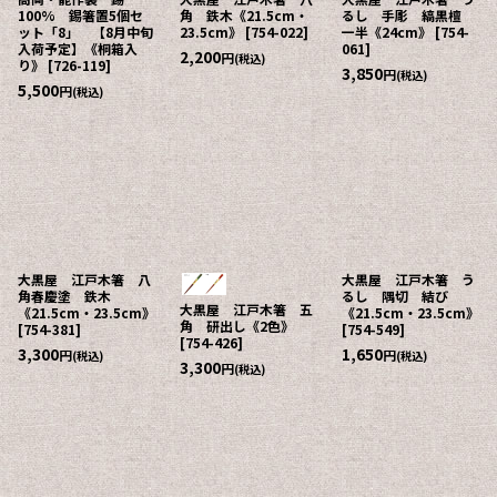
100% 錫箸置5個セ
角 鉄木《21.5cm・
るし 手彫 縞黒檀
ット「8」 【8月中旬
23.5cm》
[
754-022
]
一半《24cm》
[
754-
入荷予定】《桐箱入
061
]
2,200
円
(税込)
り》
[
726-119
]
3,850
円
(税込)
5,500
円
(税込)
大黒屋 江戸木箸 八
大黒屋 江戸木箸 う
角春慶塗 鉄木
るし 隅切 結び
大黒屋 江戸木箸 五
《21.5cm・23.5cm》
《21.5cm・23.5cm》
角 研出し《2色》
[
754-381
]
[
754-549
]
[
754-426
]
3,300
1,650
円
円
(税込)
(税込)
3,300
円
(税込)