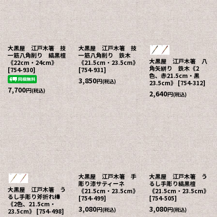
大黒屋 江戸木箸 技
大黒屋 江戸木箸 技
一筋八角削り 縞黒檀
一筋八角削り 鉄木
大黒屋 江戸木箸 八
《22cm・24cm》
《21.5cm・23.5cm》
角矢絣り 鉄木《2
[
754-930
]
[
754-931
]
色、赤21.5cm・黒
3,850
円
(税込)
23.5cm》
[
754-312
]
7,700
円
(税込)
2,640
円
(税込)
大黒屋 江戸木箸 手
大黒屋 江戸木箸 う
彫り漆サティーネ
るし手彫り縞黒檀
大黒屋 江戸木箸 う
《21.5cm・23.5cm》
《21.5cm・23.5cm》
るし手彫り斧折れ樺
[
754-499
]
[
754-505
]
《2色、21.5cm・
3,080
3,080
円
円
(税込)
(税込)
23.5cm》
[
754-498
]