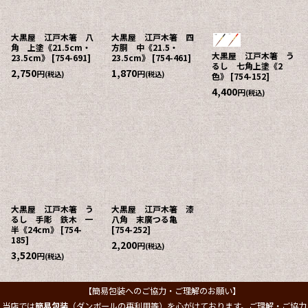
大黒屋 江戸木箸 八
大黒屋 江戸木箸 四
角 上塗《21.5cm・
方胴 中《21.5・
大黒屋 江戸木箸 う
23.5cm》
[
754-691
]
23.5cm》
[
754-461
]
るし 七角上塗《2
2,750
1,870
円
円
(税込)
(税込)
色》
[
754-152
]
4,400
円
(税込)
大黒屋 江戸木箸 う
大黒屋 江戸木箸 漆
るし 手彫 鉄木 一
八角 末廣つる亀
半《24cm》
[
754-
[
754-252
]
185
]
2,200
円
(税込)
3,520
円
(税込)
【簡易包装へのご協力・ご理解のお願い】
当店では
簡易包装
（ダンボールの再利用等）を心がけております。ご理解・ご協力