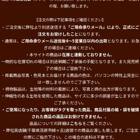
。
の程、お願い致します
【注文の際は下記事項をご確認ください】
・ご注文後に弊社より別途送信する
「ご用命承りメール」により、正式にご
注文をお受けしたこと
になります。
・通常は、
ご用命承りメール送信後4～5営業日以内の出荷
となります。お急
ぎの場合はご連絡ください。
・本サイトの商品は
在庫と連動しておりません
。
一時的な在庫切れの場合は別途納期ご了承後の手配となります。また完売終
了の場合はご容赦下さい。
・掲載商品写真・色見本とお届けする商品の色は、パソコンの特性上完全に
は一致しませんのでご了承下さい。
・柄物製品は、生地等の材料の裁断により、写真と柄の出方が異なります。
・伸縮性のある生地を使用した商品は、サイズに多少の誤差が生じますので
ご了承ください。
・ご使用になったり、お客様がタグを取った商品、商品付属の箱・袋を破損
された商品の返品はお受けできません。
。
返品についての詳細は
こちら
をご覧ください。
・弊社実店舗(千葉県茂原市緑ヶ丘)店頭での商品お渡しも致します。ご注文
の際にご指示下さい。この場合の送料は不要です。