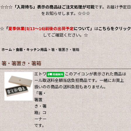
☆☆☆
「入荷待ち」表示の商品はご注文処理が可能
です。お届け予定日
をお知らせします。☆☆☆
☆
「
夏季休業(8/13～16)前後の出荷予定
について」
は
こちらをクリック
してご確認ください。☆
ホーム
>
食器・キッチン用品
>
箸・箸置き・箸箱
箸・箸置き・箸箱
エトワ
このアイコンが表示された商品は
ール取
送料全額当店負担商品です。一緒にお買上
扱いの
の商品の送料負担もありません。
「箸・
箸置
き・箸
箱」コ
ーナー
です。