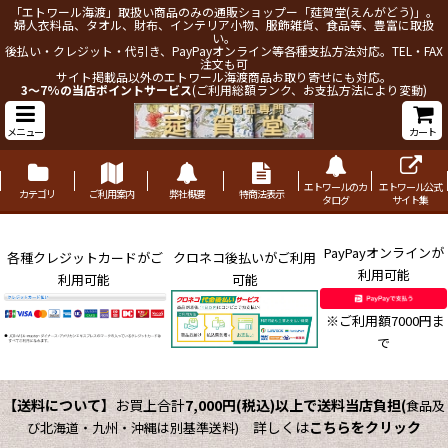
「エトワール海渡」取扱い商品のみの通販ショップー「莚賀堂(えんがどう)」。
婦人衣料品、タオル、財布、インテリア小物、服飾雑貨、食品等、豊富に取扱
い。
後払い・クレジット・代引き、PayPayオンライン等各種支払方法対応。TEL・FAX
注文も可
サイト掲載品以外のエトワール海渡商品お取り寄せにも対応。
3～7%の当店ポイントサービス
(ご利用総額ランク、お支払方法により変動)
メニュー
カート
エトワールのカ
エトワール公式
カテゴリ
ご利用案内
弊社概要
特商法表示
タログ
サイト集
PayPayオンラインが
各種クレジットカードがご
クロネコ後払いがご利用
利用可能
利用可能
可能
※ご利用額7000円ま
で
【送料について】
お買上合計
7,000円(税込)以上で送料当店負担
(
食品及
詳しくは
こちらをクリック
び北海道・九州・沖縄は別基準送料)