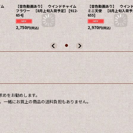
ャイム
【音色動画あり】 ウインドチャイム
【音色動画あり】 ウイン
フラワー 【8月上旬入荷予定】
[
912-
ミニ天使 【8月上旬入荷予
654
]
655
]
2,750
2,970
円
円
(税込)
(税込)
求めをお勧めします。
。一緒にお買上の商品の送料負担もありません。