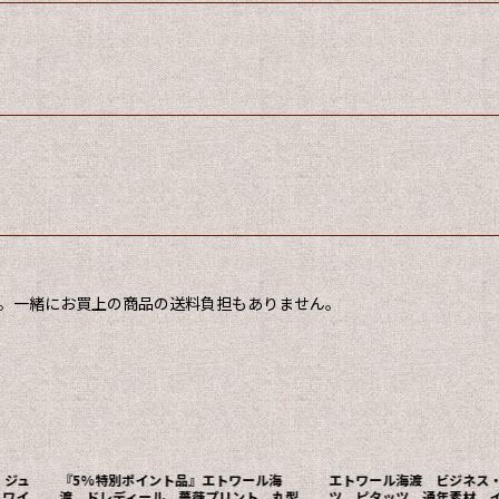
。
。一緒にお買上の商品の送料負担もありません。
 ジュ
『5%特別ポイント品』エトワール海
エトワール海渡 ビジネス
 ワイ
渡 ドレディール 薔薇プリント 丸型
ツ ピタッツ 通年素材 