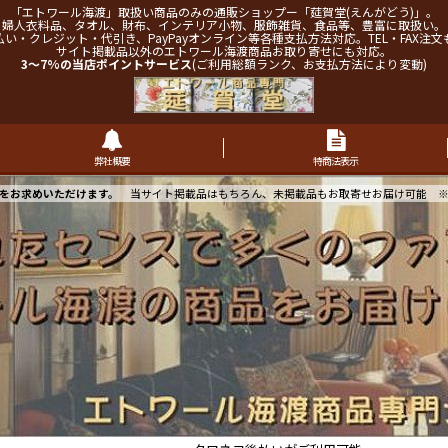
「エトワール海渡」取扱い商品のみの通販ショップー「莚賀堂(えんがどう)」。
婦人衣料品、タオル、財布、インテリア小物、服飾雑貨、食品等、豊富に取扱い。
払い・クレジット・代引き、PayPayオンライン等各種支払方法対応。TEL・FAX注文
サイト掲載品以外のエトワール海渡商品お取り寄せにも対応。
3～7%の当店ポイントサービス
(ご利用総額ランク、お支払方法により変動)
弊社概要
特商法表示
をお求めいただけます。
当サイト掲載品はもちろん、未掲載品もお取寄せお届け可能 ※