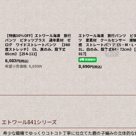
【特価30%OFF】エトワール海渡 旅行
エトワール海渡 旅行パンツ ピ
パンツ ピタッツプラス 通年素材 ゼ
ツ 夏素材 クールセンサー 接
ログ ワイドストレートパンツ 【360
感 ストレートパンツ《S・M・L・
度ストレッチ】《S、黒のみ、股下丈
3L、白のみ、股下丈64・72cm》
[
65cm》
[
254-111
]
017
]
6,083
円
(税込)
8,690
希望小売価格
:
8,690
円
円
(税込)
エトワール841シリーズ
希少な織機でゆっくりコトコト丁寧に仕立てた鹿の子編みの立体的な