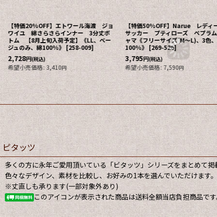
【特価20%OFF】エトワール海渡 ジョ
【特価50%OFF】Narue レデ
ワイユ 綿さらさらインナー 3分丈ボ
サッカー プティローズ ペプラ
トム 【8月上旬入荷予定】《LL、ベー
ャマ《フリーサイズ(M〜L)、3色
ジュのみ、綿100%》
[
258-009
]
100%》
[
269-526
]
2,728
3,795
円
円
(税込)
(税込)
希望小売価格
:
3,410
希望小売価格
:
7,590
円
円
ピタッツ
多くの方に永年ご愛用頂いている「ビタッツ」シリーズをまとめて掲
色々なデザイン、素材を比較し、お好みの1本を選んでいただけます
※丈直しも承ります(一部対象外あり)
このアイコンが表示された商品は送料全額当店負担商品です