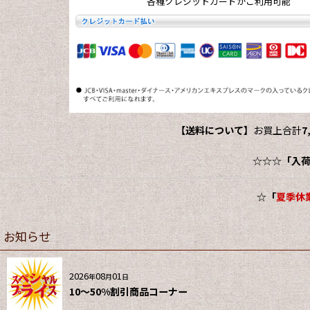
各種クレジットカードがご利用可能
【送料について】
お買上合計
7
☆☆☆
「入
☆
「
夏季休業
お知らせ
2026
08
01
年
月
日
10～50%割引商品コーナー