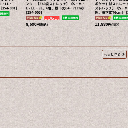
・LL・
ンツ 【360度ストレッチ】《S・M・
ポケット付ストレート
[
254-001
]
L・LL・3L、6色、股下丈64・71cm》
ストレッチ】《S・M・
[
254-005
]
色、股下丈76cm》
[
8,690
11,880
円
円
(税込)
(税込)
もっと見る