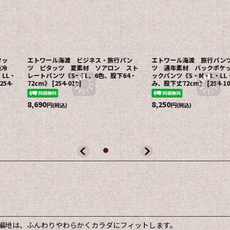
タッ
エトワール海渡 ビジネス・旅行パン
エトワール海渡 旅行パン
触冷
ツ ピタッツ 夏素材 ソアロン スト
ツ 通年素材 バックポケ
LL・
レートパンツ《S〜3L、6色、股下64・
ックパンツ《S・M・L・LL
254-
72cm》
[
254-010
]
み、股下丈72cm》
[
254-1
8,690
8,250
円
円
(税込)
(税込)
編地は、ふんわりやわらかくカラダにフィットします。