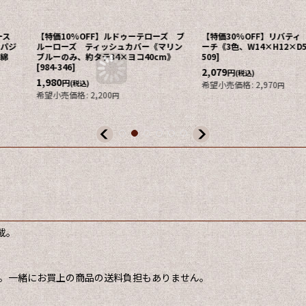
ィース
【特価10%OFF】ルドゥーテローズ ブ
【特価30%OFF】リバティ
ムパジ
ルーローズ ティッシュカバー《マリン
ーチ《3色、W14×H12×D
、綿
ブルーのみ、約タテ34×ヨコ40cm》
509
]
[
984-346
]
2,079
円
(税込)
1,980
円
(税込)
希望小売価格
:
2,970
円
希望小売価格
:
2,200
円
載。
。
。一緒にお買上の商品の送料負担もありません。