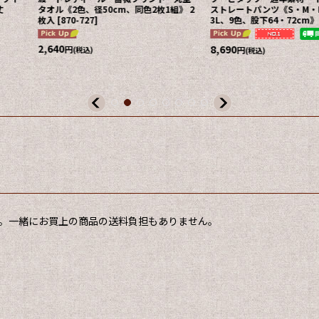
丈
タオル《2色、径50cm、同色2枚1組》 2
ストレートパンツ《S・M・L
枚入
[
870-727
]
3L、9色、股下64・72cm》
2,640
8,690
円
円
(税込)
(税込)
。一緒にお買上の商品の送料負担もありません。