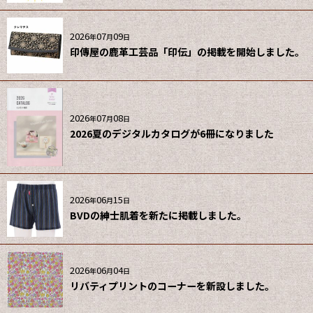
2026
07
09
年
月
日
印傳屋の鹿革工芸品「印伝」の掲載を開始しました。
2026
07
08
年
月
日
2026夏のデジタルカタログが6冊になりました
2026
06
15
年
月
日
BVDの紳士肌着を新たに掲載しました。
2026
06
04
年
月
日
リバティプリントのコーナーを新設しました。