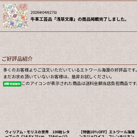
2026
04
27
年
月
日
牛革工芸品「浅草文庫」の商品掲載完了しました。
ご好評品紹介
多くのお客様よりご注文いただいているエトワール海渡の好評品です
まだお求め頂いていないお客様は、是非お試しください。
このアイコンが表示された商品は送料全額当店負担商品です
ウィリアム・モリスの世界 100枚レタ
【特価10%OFF】エトワール海渡
ーブック《14.8×21cm、216ページ》
ンネジョワイユ フレンチリネン