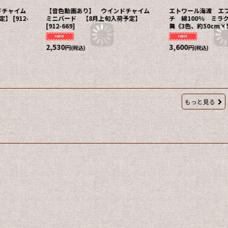
ドチャイム
【音色動画あり】 ウインドチャイム
エトワール海渡 エ
定】
[
912-
ミニバード 【8月上旬入荷予定】
チ 綿100% ミラ
[
912-669
]
舞《3色、約50cm×
2,530
3,600
円
円
(税込)
(税込)
もっと見る