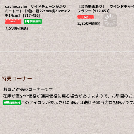
cachecache サイドチェーンかがり
【音色動画あり】 ウインドチ
ミニトート《4色、縦22cmx横21cmxマ
フラワー
[
912-653
]
チ14cm》
[
717-426
]
2,750
円
(税込)
7,590
円
(税込)
特売コーナー
お買い得品のコーナーです。
在庫が僅少や価格が通常価格に戻る場合がありますので、お早目のお
このアイコンが表示された商品は送料全額当店負担商品です