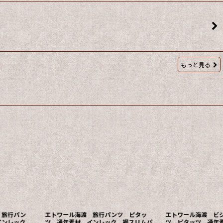
もっと見る
・旅行パン
エトワール海渡 旅行パンツ ピタッ
エトワール海渡 ビ
インレック
ツ 通年素材 インレック 裾スリムパ
ツ ピタッツ 通年