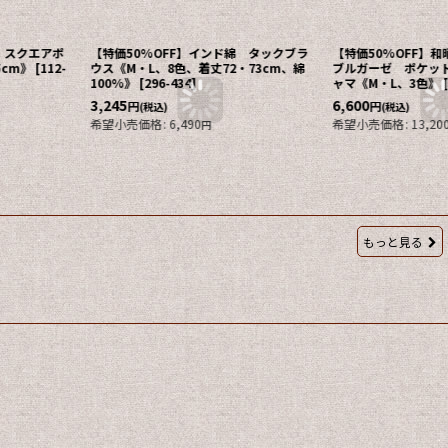
 スクエアポ
【特価50%OFF】インド綿 タックブラ
【特価50%OFF】和
5cm》
[
112-
ウス《M・L、8色、着丈72・73cm、綿
ブルガーゼ ポケッ
100%》
[
296-434
]
ャマ《M・L、3色》
3,245
6,600
円
円
(税込)
(税込)
希望小売価格
:
6,490
希望小売価格
:
13,20
円
もっと見る