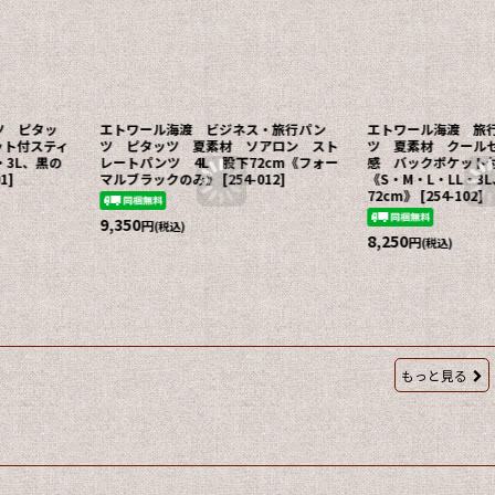
ツ ピタッ
エトワール海渡 ビジネス・旅行パン
エトワール海渡 旅
ット付スティ
ツ ピタッツ 夏素材 ソアロン スト
ツ 夏素材 クール
・3L、黒の
レートパンツ 4L 股下72cm《フォー
感 バックポケット
01
]
マルブラックのみ》
[
254-012
]
《S・M・L・LL・3
72cm》
[
254-102
]
9,350
円
(税込)
8,250
円
(税込)
もっと見る