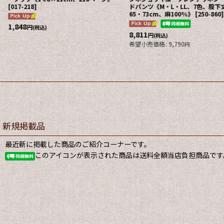
[
017-218
]
ドパンツ《M・L・LL、7色、股下
65・73cm、麻100%》
[
250-860
]
1,848
円
(税込)
8,811
円
(税込)
希望小売価格
:
9,790
円
新規掲載品
最近新に掲載した商品のご紹介コーナーです。
このアイコンが表示された商品は送料全額当店負担商品です