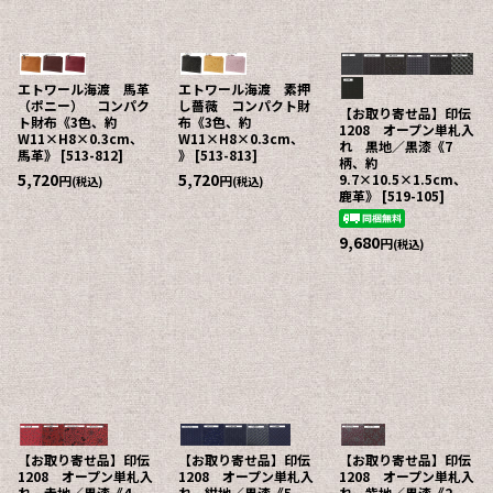
エトワール海渡 馬革
エトワール海渡 素押
（ポニー） コンパク
し薔薇 コンパクト財
【お取り寄せ品】印伝
ト財布《3色、約
布《3色、約
1208 オープン単札入
W11×H8×0.3cm、
W11×H8×0.3cm、
れ 黒地／黒漆《7
馬革》
[
513-812
]
》
[
513-813
]
柄、約
5,720
5,720
9.7×10.5×1.5cm、
円
円
(税込)
(税込)
鹿革》
[
519-105
]
9,680
円
(税込)
【お取り寄せ品】印伝
【お取り寄せ品】印伝
【お取り寄せ品】印伝
1208 オープン単札入
1208 オープン単札入
1208 オープン単札入
れ 赤地／黒漆《4
れ 紺地／黒漆《5
れ 紫地／黒漆《2