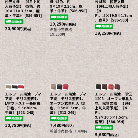
松笠文様 【9月上旬
様《3色、約
長財布 松笠文様
入荷予定】《5色、約
9×19×2.2cm、鹿
【9月上旬入荷予定】
10×11×3.5cm、鹿
革・牛革》
[
586-958
]
《4
革・牛革》
[
586-957
]
色、.5×19.5×1.7cm
、鹿革》
[
586-960
]
19,250
円
(税込)
20,900
円
(税込)
希望小売価格
:
19,250
円
(税込)
19,250
円
エトワール海渡 ディ
エトワール海渡 ディ
エトワール海渡 印伝
ア調 モリス型押し
ア調 モリス型押し
1208 オープン単札入
L字ファスナー長財布
オープン式単札入《3
れ 松笠文様 【9月
《3色、9.5x20cm、
色、9.5x10.5cm、牛
上旬入荷予定】《4
牛革》
[
513-248
]
革》
[
513-249
]
色、
9.7×10.5×1.5cm、
鹿革》
[
586-954
]
10,780
7,480
円
円
(税込)
(税込)
希望小売価格
:
7,480
円
9,680
円
(税込)