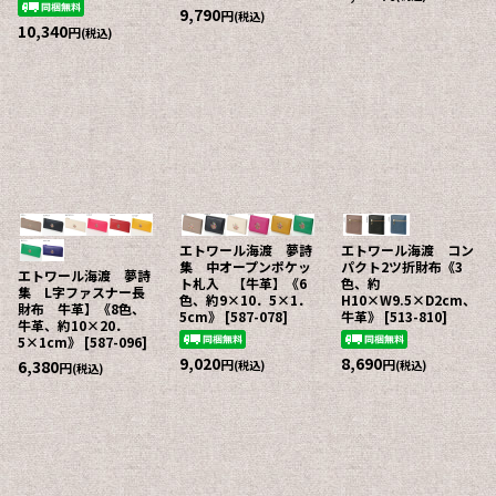
9,790
円
(税込)
10,340
円
(税込)
エトワール海渡 夢詩
エトワール海渡 コン
集 中オープンポケッ
パクト2ツ折財布《3
エトワール海渡 夢詩
ト札入 【牛革】《6
色、約
集 L字ファスナー長
色、約9×10．5×1．
H10×W9.5×D2cm、
財布 牛革】《8色、
5cm》
[
587-078
]
牛革》
[
513-810
]
牛革、約10×20．
5×1cm》
[
587-096
]
9,020
8,690
円
円
6,380
(税込)
(税込)
円
(税込)