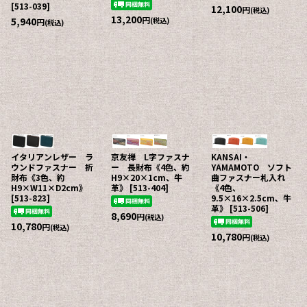
[
513-039
]
12,100
円
(税込)
13,200
円
5,940
(税込)
円
(税込)
イタリアンレザー ラ
京友禅 L字ファスナ
KANSAI・
ウンドファスナー 折
ー 長財布《4色、約
YAMAMOTO ソフト
財布《3色、約
H9×20×1cm、牛
曲ファスナー札入れ
H9×W11×D2cm》
革》
[
513-404
]
《4色、
[
513-823
]
9.5×16×2.5cm、牛
革》
[
513-506
]
8,690
円
(税込)
10,780
円
(税込)
10,780
円
(税込)