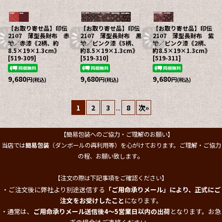
【お取り寄せ品】印伝
【お取り寄せ品】印伝
【お取り寄せ品】印伝
2107 薄型長財布 赤
2107 薄型長財布 黒
2107 薄型長財布 紫
地／赤漆《2柄、約
地／ピンク漆《5柄、
地／ピンク漆《2柄、
8.5×19×1.3cm》
約8.5×19×1.3cm》
約8.5×19×1.3cm》
[
519-309
]
[
519-310
]
[
519-311
]
9,680
9,680
9,680
円
円
円
(税込)
(税込)
(税込)
1
2
3
...
8
次
»
【簡易包装へのご協力・ご理解のお願い】
当店では
簡易包装
（ダンボールの再利用等）を心がけております。ご理解・ご協力
。
の程、お願い致します
【注文の際は下記事項をご確認ください】
・ご注文後に弊社より別途送信する
「ご用命承りメール」により、正式にご
注文をお受けしたこと
になります。
・通常は、
ご用命承りメール送信後4～5営業日以内の出荷
となります。お急