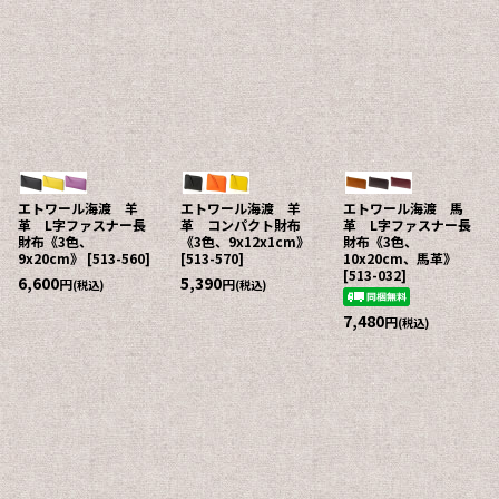
エトワール海渡 羊
エトワール海渡 羊
エトワール海渡 馬
革 L字ファスナー長
革 コンパクト財布
革 L字ファスナー長
財布《3色、
《3色、9x12x1cm》
財布《3色、
9x20cm》
[
513-560
]
[
513-570
]
10x20cm、馬革》
[
513-032
]
6,600
5,390
円
円
(税込)
(税込)
7,480
円
(税込)