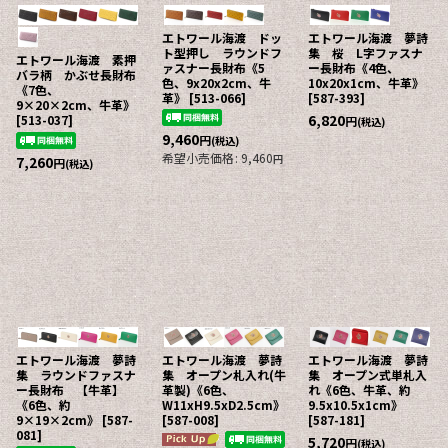
エトワール海渡 ドッ
エトワール海渡 夢詩
ト型押し ラウンドフ
集 桜 L字ファスナ
エトワール海渡 素押
ァスナー長財布《5
ー長財布《4色、
バラ柄 かぶせ長財布
色、9x20x2cm、牛
10x20x1cm、牛革》
《7色、
革》
[
513-066
]
[
587-393
]
9×20×2cm、牛革》
6,820
[
513-037
]
円
(税込)
9,460
円
(税込)
希望小売価格
:
9,460
円
7,260
円
(税込)
エトワール海渡 夢詩
エトワール海渡 夢詩
エトワール海渡 夢詩
集 ラウンドファスナ
集 オープン札入れ(牛
集 オープン式単札入
ー長財布 【牛革】
革製)《6色、
れ《6色、牛革、約
《6色、約
W11xH9.5xD2.5cm》
9.5x10.5x1cm》
9×19×2cm》
[
587-
[
587-008
]
[
587-181
]
081
]
5,720
円
(税込)