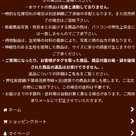
ぎの場合はご連絡ください。
・本サイトの商品は
在庫と連動しておりません
。
一時的な在庫切れの場合は別途納期ご了承後の手配となります。また完売終
了の場合はご容赦下さい。
・掲載商品写真・色見本とお届けする商品の色は、パソコンの特性上完全に
は一致しませんのでご了承下さい。
・柄物製品は、生地等の材料の裁断により、写真と柄の出方が異なります。
・伸縮性のある生地を使用した商品は、サイズに多少の誤差が生じますので
ご了承ください。
・ご使用になったり、お客様がタグを取った商品、商品付属の箱・袋を破損
された商品の返品はお受けできません。
。
返品についての詳細は
こちら
をご覧ください。
・弊社実店舗(千葉県茂原市緑ヶ丘)店頭での商品お渡しも致します。ご注文
の際にご指示下さい。この場合の送料は不要です。
・お届けまでの手数料・送料等は自動計算と異なる場合があります。ご用命
承りメールにて訂正させていただきます。
ホーム
ショッピングカート
マイページ