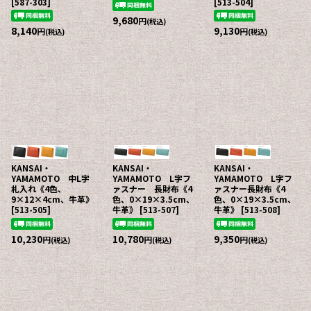
[
587-303
]
[
513-504
]
9,680
円
(税込)
8,140
9,130
円
円
(税込)
(税込)
KANSAI・
KANSAI・
KANSAI・
YAMAMOTO 中L字
YAMAMOTO L字フ
YAMAMOTO L字フ
札入れ《4色、
ァスナー 長財布《4
ァスナー長財布《4
9×12×4cm、牛革》
色、0×19×3.5cm、
色、0×19×3.5cm、
[
513-505
]
牛革》
[
513-507
]
牛革》
[
513-508
]
10,230
10,780
9,350
円
円
円
(税込)
(税込)
(税込)