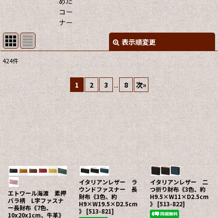
めた
コー
ナー
表示順変更
閉じる
424
件
サブカテゴリ
:
1
2
3
...
8
次
»
表示数
:
並び順
:
絞り込む
イタリアンレザー ラ
イタリアンレザー 二
ウンドファスナー 長
つ折り財布《3色、約
エトワール海渡 素押
財布《3色、約
H9.5×W11×D2.5cm
バラ柄 L字ファスナ
H9×W19.5×D2.5cm
》
[
513-822
]
ー長財布《7色、
》
[
513-821
]
10x20x1cm、牛革》