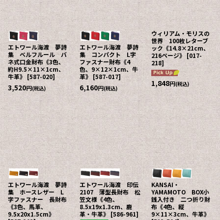
ウィリアム・モリスの
世界 100枚レターブ
エトワール海渡 夢詩
エトワール海渡 夢詩
ック《14.8×21cm、
集 ベルフルール バ
集 コンパクト L字
216ページ》
[
017-
ネ式口金財布《3色、
ファスナー財布《4
218
]
約H9.5×11×1cm、
色、9×12×1cm、牛
牛革》
[
587-020
]
革》
[
587-017
]
1,848
円
(税込)
3,520
6,160
円
円
(税込)
(税込)
エトワール海渡 夢詩
エトワール海渡 印伝
KANSAI・
集 ホースレザー L
2107 薄型長財布 松
YAMAMOTO BOX小
字ファスナー 長財布
笠文様《4色、
銭入付き 二つ折り財
《3色、馬革、
8.5x19x1.3cm、鹿
布《4色、縦
9.5x20x1.5cm》
革・牛革》
[
586-961
]
9×11×3cm、牛革》