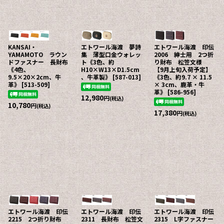
KANSAI・
エトワール海渡 夢詩
エトワール海渡 印伝
YAMAMOTO ラウン
集 薄型口金ウォレッ
2006 紳士用 2つ折
ドファスナー 長財布
ト《3色、約
り財布 松笠文様
《4色、
H10×W13×D1.5cm
【9月上旬入荷予定】
9.5×20×2cm、牛
、牛革製》
[
587-013
]
《3色、約9.7 × 11.5
革》
[
513-509
]
× 3cm、鹿革・牛
革》
[
586-956
]
12,980
円
(税込)
10,780
円
(税込)
17,380
円
(税込)
エトワール海渡 印伝
エトワール海渡 印伝
エトワール海渡 印伝
2215 2つ折り財布
2311 長財布 松笠文
2315 L字ファスナー