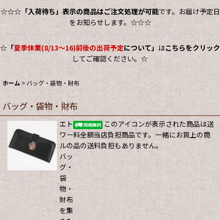
☆☆☆
「入荷待ち」表示の商品はご注文処理が可能
です。お届け予定日
をお知らせします。☆☆☆
☆
「
夏季休業(8/13～16)前後の出荷予定
について」
は
こちらをクリック
してご確認ください。☆
ホーム
>
バッグ・袋物・財布
バッグ・袋物・財布
エト
このアイコンが表示された商品は送
ワー
料全額当店負担商品です。一緒にお買上の商
ルの
品の送料負担もありません。
バッ
グ・
袋
物・
財布
を集