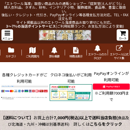
「エトワール海渡」取扱い商品のみの通販ショップー「莚賀堂(えんがどう)」。
婦人衣料品、タオル、財布、インテリア小物、服飾雑貨、食品等、豊富に取扱
い。
後払い・クレジット・代引き、PayPayオンライン等各種支払方法対応。TEL・FAX
注文も可
サイト掲載品以外のエトワール海渡商品お取り寄せにも対応。
3～7%の当店ポイントサービス
(ご利用総額ランク、お支払方法により変動)
メニュー
カート
エトワールのカ
エトワール公式
カテゴリ
ご利用案内
弊社概要
特商法表示
タログ
サイト集
PayPayオンラインが
各種クレジットカードがご
クロネコ後払いがご利用
利用可能
利用可能
可能
※ご利用額7000円ま
で
【送料について】
お買上合計
7,000円(税込)以上で送料当店負担
(
食品及
詳しくは
こちらをクリック
び北海道・九州・沖縄は別基準送料)