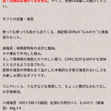
品・交換はお受けできません
。サイズ、色等は慎重にお選びくださ
い。
ギフトの定番・海苔
使っても使っても缶から出てくる、満足度100%の”もみのり”と焼海
苔のセット。
焼海苔：有明産特有の光沢と風味。
やや薄めで平均した厚み。
そして青緑色の焼色とかぐわしい香り、口中に広がるほのかな甘味
ととろけるような舌ざわり。
良質の海苔の特徴を全て生かした本格的な手巻き海苔のおいしさを
お楽しみ頂けるギフトです。
うにやいくら、うなぎなどを用意して、ちょっと贅沢なおもてなし
の手巻寿司。
※焼海苔（4切×5枚×5袋詰）全型6.25枚分×2、もみのり（焼海
苔）40g×4