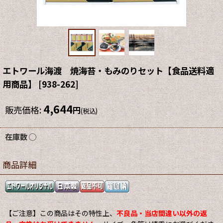
エトワール海渡 焼海苔・もみのりセット【食品送料適
用商品】
[
938-262
]
4,644
販売価格
:
円
(税込)
在庫数 ◯
商品詳細
【ご注意】この商品はその特性上、
不良品・当店間違い以外の返