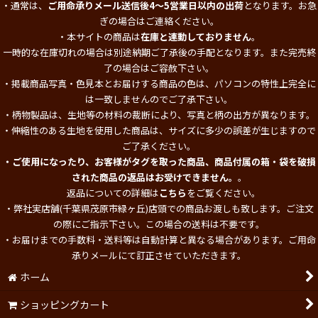
・通常は、
ご用命承りメール送信後4～5営業日以内の出荷
となります。お急
ぎの場合はご連絡ください。
・本サイトの商品は
在庫と連動しておりません
。
一時的な在庫切れの場合は別途納期ご了承後の手配となります。また完売終
了の場合はご容赦下さい。
・掲載商品写真・色見本とお届けする商品の色は、パソコンの特性上完全に
は一致しませんのでご了承下さい。
・柄物製品は、生地等の材料の裁断により、写真と柄の出方が異なります。
・伸縮性のある生地を使用した商品は、サイズに多少の誤差が生じますので
ご了承ください。
・ご使用になったり、お客様がタグを取った商品、商品付属の箱・袋を破損
された商品の返品はお受けできません。
。
返品についての詳細は
こちら
をご覧ください。
・弊社実店舗(千葉県茂原市緑ヶ丘)店頭での商品お渡しも致します。ご注文
の際にご指示下さい。この場合の送料は不要です。
・お届けまでの手数料・送料等は自動計算と異なる場合があります。ご用命
承りメールにて訂正させていただきます。
ホーム
ショッピングカート