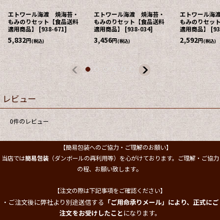
エトワール海渡 焼海苔・
エトワール海渡 焼海苔・
エトワール海
もみのりセット【食品送料
もみのりセット【食品送料
もみのりセッ
適用商品】
[
938-671
]
適用商品】
[
938-034
]
適用商品】
[
93
5,832
3,456
2,592
円
円
円
(税込)
(税込)
(税込)
レビュー
0
件のレビュー
【簡易包装へのご協力・ご理解のお願い】
当店では
簡易包装
（ダンボールの再利用等）を心がけております。ご理解・ご協力
。
の程、お願い致します
【注文の際は下記事項をご確認ください】
・ご注文後に弊社より別途送信する
「ご用命承りメール」により、正式にご
注文をお受けしたこと
になります。