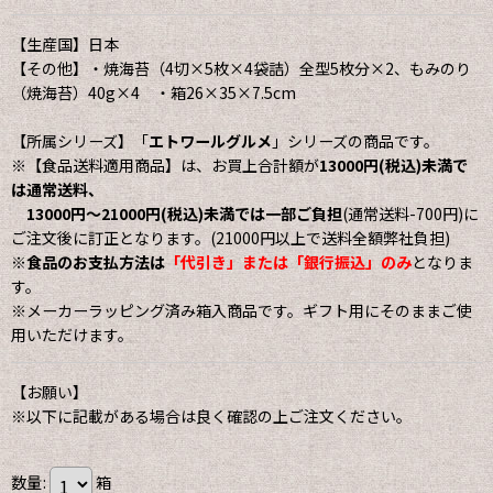
【生産国】日本
【その他】・焼海苔（4切×5枚×4袋詰）全型5枚分×2、もみのり
（焼海苔）40g×4 ・箱26×35×7.5cm
【所属シリーズ】「
エトワールグルメ
」シリーズの商品です。
※【食品送料適用商品】は、お買上合計額が
13000円(税込)未満で
は通常送料、
13000円〜21000円(税込)未満では一部ご負担
(通常送料-700円)に
ご注文後に訂正となります。(21000円以上で送料全額弊社負担)
※
食品のお支払方法は
「代引き」または「銀行振込」のみ
となりま
す。
※メーカーラッピング済み箱入商品です。ギフト用にそのままご使
用いただけます。
【お願い】
※以下に記載がある場合は良く確認の上ご注文ください。
数量
:
箱