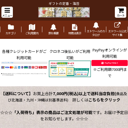
ギフトの定番・海苔
メニュー
カート
エトワールのカ
エトワール公式
カテゴリ
ご利用案内
弊社概要
特商法表示
タログ
サイト集
PayPayオンラインが
各種クレジットカードがご
クロネコ後払いがご利用
利用可能
利用可能
可能
※ご利用額7000円ま
で
【送料について】
お買上合計
7,000円(税込)以上で送料当店負担
(
食品及
詳しくは
こちらをクリック
び北海道・九州・沖縄は別基準送料)
☆☆☆
「入荷待ち」表示の商品はご注文処理が可能
です。お届け予定日
をお知らせします。☆☆☆