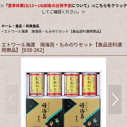
☆
「
夏季休業(8/13～16)前後の出荷予定
について」
は
こちらをクリック
してご確認ください。☆
ホーム
>
食品
>
和風食品
>
エトワール海渡 焼海苔・もみのりセット【食品送料適用商品】
エトワール海渡 焼海苔・もみのりセット【食品送料適
用商品】
[
938-262
]