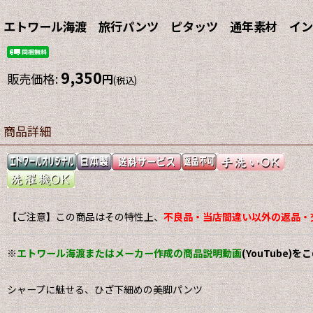
エトワール海渡 旅行パンツ ピタッツ 通年素材 インレ
9,350
販売価格
:
円
(税込)
商品詳細
【ご注意】この商品はその特性上、
不良品・当店間違い以外の返品・
※
エトワール海渡またはメーカー作成の商品説明動画
(YouTube)
シャープに魅せる、ひざ下細めの美脚パンツ