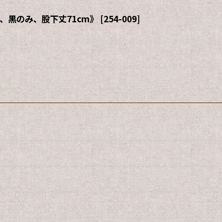
、黒のみ、股下丈71cm》
[
254-009
]