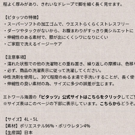
程よく厚みがあり、きれいなドレープで脚を細く長く見せます。
【ピタッツの特徴】
・スーパーソフトの加工ゴムで、ウエストらくらくストレスフリー
・ダーツやタックがないから、お腹まわりがすっきり美シルエットに
・伸縮性のある素材で、膝が出にくくシワになりにくい
・ご家庭で洗えるイージーケア
【注意事項】
・濡れた状態での他の洗濯物との重ね置き、繰り返しの摩擦は、色移
・必ず、商品の洗濯表示に従って洗濯してください。
中性洗剤を使用し、30℃程度のぬるま湯で手洗いすることが、長く使
・伸縮性の良い素材の為、サイズに多少の誤差が生じます。
エトワール海渡の
「ピタッツ」公式サイトはこちらをクリック
してご
※サイズ表はこのページの下部に表示しています。
こちらから
どうぞ
【サイズ】4L・5L
【素材】ポリエステル96%・ポリウレタン4%
【生産国】日本