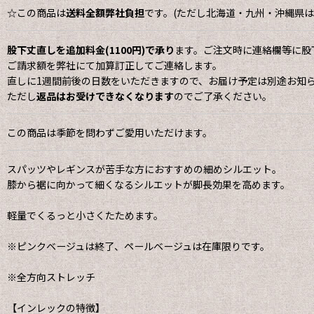
☆この商品は
送料全額弊社負担
です。(ただし北海道・九州・沖縄県は地
股下丈直しを追加料金(1100円)で承り
ます。ご注文時に連絡欄等に股
ご請求額を弊社にて加算訂正してご連絡します。
直しに1週間前後の日数をいただきますので、お届け予定は別途お知
ただし
返品はお受けできなくなります
のでご了承ください。
この商品は季節を問わずご愛用いただけます。
スパッツやレギンスが苦手な方におすすめの細めシルエット。
膝から裾に向かって細くなるシルエットが脚長効果を高めます。
軽量でくるっと小さくたためます。
※ピンクベージュは終了、ペールベージュは在庫限りです。
※全方向ストレッチ
【インレックの特徴】