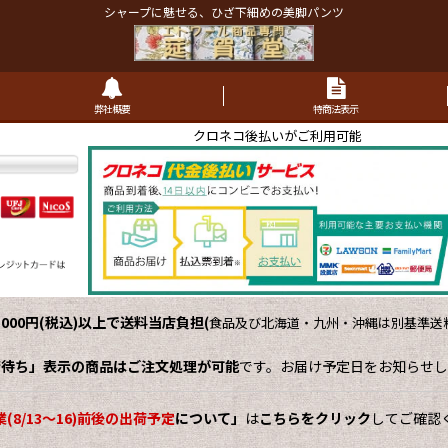
シャープに魅せる、ひざ下細めの美脚パンツ
弊社概要
特商法表示
クロネコ後払いがご利用可能
,000円(税込)以上で送料当店負担
(
食品及び北海道・九州・沖縄は別基準送料
荷待ち」表示の商品はご注文処理が可能
です。お届け予定日をお知らせし
(8/13～16)前後の出荷予定
について」
は
こちらをクリック
してご確認