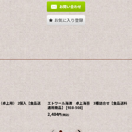
お気に入り登録
（卓上用） 2個入【食品送
エトワール海渡 卓上海苔 3種詰合せ【食品送料
適用商品】
[
938-508
]
2,484
円
(税込)