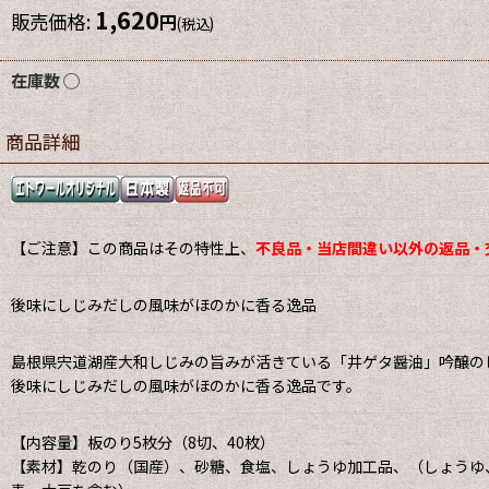
1,620
販売価格
:
円
(税込)
在庫数 ◯
商品詳細
【ご注意】この商品はその特性上、
不良品・当店間違い以外の返品・
後味にしじみだしの風味がほのかに香る逸品
島根県宍道湖産大和しじみの旨みが活きている「井ゲタ醤油」吟醸の
後味にしじみだしの風味がほのかに香る逸品です。
【内容量】板のり5枚分（8切、40枚）
【素材】乾のり（国産）、砂糖、食塩、しょうゆ加工品、（しょうゆ