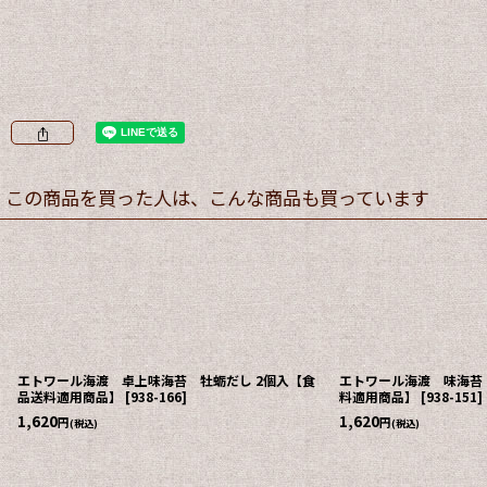
この商品を買った人は、こんな商品も買っています
エトワール海渡 卓上味海苔 牡蛎だし 2個入【食
エトワール海渡 味海苔
品送料適用商品】
[
938-166
]
料適用商品】
[
938-151
]
1,620
1,620
円
円
(税込)
(税込)