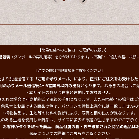
【簡易包装へのご協力・ご理解のお願い】
易包装
（ダンボールの再利用等）を心がけております。ご理解・ご協力の程、お願
【注文の際は下記事項をご確認ください】
社より別途送信する
「ご用命承りメール」により、正式にご注文をお受けした
用命承りメール送信後4～5営業日以内の出荷
となります。お急ぎの場合はご
・本サイトの商品は
在庫と連動しておりません
。
庫切れの場合は別途納期ご了承後の手配となります。また完売終了の場合はご
・色見本とお届けする商品の色は、パソコンの特性上完全には一致しませんの
・柄物製品は、生地等の材料の裁断により、写真と柄の出方が異なります。
性のある生地を使用した商品は、サイズに多少の誤差が生じますのでご了承く
、お客様がタグを取った商品、商品付属の箱・袋を破損された商品の返品は
返品についての詳細は
こちら
をご覧ください。