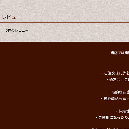
レビュー
0
件のレビュー
当店では
簡
・ご注文後に弊
・通常は、
ご
一時的な在
・掲載商品写真
・伸縮
・ご使用になったり