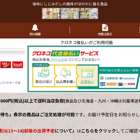
後味にしじみだしの風味がほのかに香る逸品
弊社概要
特商法表示
クロネコ後払いがご利用可能
,000円(税込)以上で送料当店負担
(
食品及び北海道・九州・沖縄は別基準送料
荷待ち」表示の商品はご注文処理が可能
です。お届け予定日をお知らせし
(8/13～16)前後の出荷予定
について」
は
こちらをクリック
してご確認