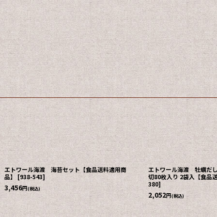
エトワール海渡 海苔セット【食品送料適用商
エトワール海渡 牡蠣だし
品】
[
938-543
]
切80枚入り 2袋入【食品
380
]
3,456
円
(税込)
2,052
円
(税込)