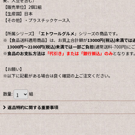
麦、大豆を含む）
【販売単位】2個1組
【生産国】日本
【その他】・プラスチックケース入
【所属シリーズ】「
エトワールグルメ
」シリーズの商品です。
※【食品送料適用商品】は、お買上合計額が
13000円(税込)未満で
13000円〜21000円(税込)未満では一部ご負担
(通常送料-700円)
※
食品のお支払方法は
「代引き」または「銀行振込」のみ
となります
【お願い】
※以下に記載がある場合は良く確認の上ご注文ください。
数量
:
組
返品特約に関する重要事項