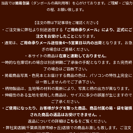
当店では
簡易包装
（ダンボールの再利用等）を心がけております。ご理解・ご協力
。
の程、お願い致します
【注文の際は下記事項をご確認ください】
・ご注文後に弊社より別途送信する
「ご用命承りメール」により、正式にご
注文をお受けしたこと
になります。
・通常は、
ご用命承りメール送信後4～5営業日以内の出荷
となります。お急
ぎの場合はご連絡ください。
・本サイトの商品は
在庫と連動しておりません
。
一時的な在庫切れの場合は別途納期ご了承後の手配となります。また完売終
了の場合はご容赦下さい。
・掲載商品写真・色見本とお届けする商品の色は、パソコンの特性上完全に
は一致しませんのでご了承下さい。
・柄物製品は、生地等の材料の裁断により、写真と柄の出方が異なります。
・伸縮性のある生地を使用した商品は、サイズに多少の誤差が生じますので
ご了承ください。
・ご使用になったり、お客様がタグを取った商品、商品付属の箱・袋を破損
された商品の返品はお受けできません。
。
返品についての詳細は
こちら
をご覧ください。
・弊社実店舗(千葉県茂原市緑ヶ丘)店頭での商品お渡しも致します。ご注文