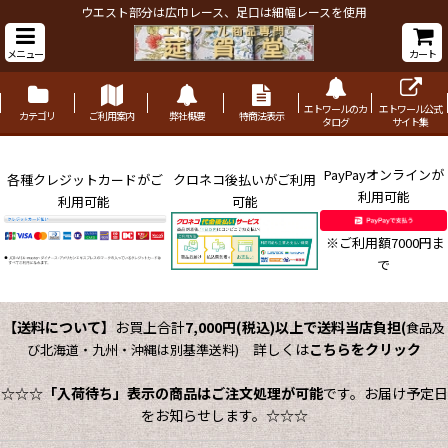
ウエスト部分は広巾レース、足口は細幅レースを使用
メニュー
カート
エトワールのカ
エトワール公式
カテゴリ
ご利用案内
弊社概要
特商法表示
タログ
サイト集
PayPayオンラインが
各種クレジットカードがご
クロネコ後払いがご利用
利用可能
利用可能
可能
※ご利用額7000円ま
で
【送料について】
お買上合計
7,000円(税込)以上で送料当店負担
(
食品及
詳しくは
こちらをクリック
び北海道・九州・沖縄は別基準送料)
☆☆☆
「入荷待ち」表示の商品はご注文処理が可能
です。お届け予定日
をお知らせします。☆☆☆