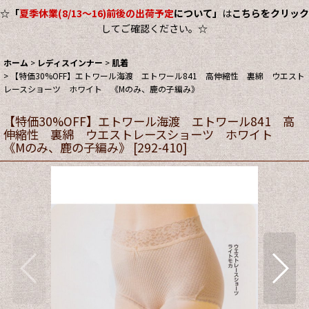
☆
「
夏季休業(8/13～16)前後の出荷予定
について」
は
こちらをクリック
してご確認ください。☆
ホーム
>
レディスインナー
>
肌着
>
【特価30%OFF】エトワール海渡 エトワール841 高伸縮性 裏綿 ウエスト
レースショーツ ホワイト 《Mのみ、鹿の子編み》
【特価30%OFF】エトワール海渡 エトワール841 高
伸縮性 裏綿 ウエストレースショーツ ホワイト
《Mのみ、鹿の子編み》
[
292-410
]