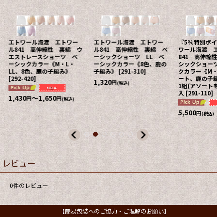
エトワール海渡 エトワー
エトワール海渡 エトワー
『5%特別ポ
ル841 高伸縮性 裏綿 ウ
ル841 高伸縮性 裏綿 ベ
ワール海渡 
エストレースショーツ ベ
ーシックショーツ LL ベ
841 高伸縮
ーシックカラー《M・L・
ーシックカラー《8色、鹿の
シックショー
LL、8色、鹿の子編み》
子編み》
[
291-310
]
クカラー《M・
[
292-420
]
ート、鹿の子編
1,320
円
(税込)
1組(アソートを
入
[
291-110
]
1,430
～1,650
円
円
(税込)
5,500
円
(税込)
レビュー
0
件のレビュー
【簡易包装へのご協力・ご理解のお願い】