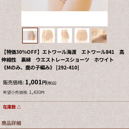
【特価30%OFF】エトワール海渡 エトワール841 高
伸縮性 裏綿 ウエストレースショーツ ホワイト
《Mのみ、鹿の子編み》
[
292-410
]
1,001
販売価格
:
円
(税込)
1,430
希望小売価格
:
円
在庫数 △
商品詳細