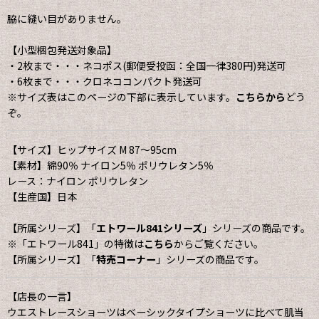
脇に縫い目がありません。
【小型梱包発送対象品】
・2枚まで・・・ネコポス(郵便受投函：全国一律380円)発送可
・6枚まで・・・クロネココンパクト発送可
※サイズ表はこのページの下部に表示しています。
こちらから
どう
ぞ。
【サイズ】ヒップサイズ M 87〜95cm
【素材】綿90％ ナイロン5％ ポリウレタン5％
レース：ナイロン ポリウレタン
【生産国】日本
【所属シリーズ】「
エトワール841シリーズ
」シリーズの商品です。
※「エトワール841」の特徴は
こちら
からご覧ください。
【所属シリーズ】「
特売コーナー
」シリーズの商品です。
【店長の一言】
ウエストレースショーツはベーシックタイプショーツに比べて肌当