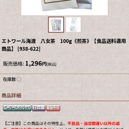
エトワール海渡 八女茶 100g《煎茶》【食品送料適用
商品】
[
938-622
]
1,296
販売価格
:
円
(税込)
在庫数 ◯
商品詳細
【ご注意】この商品はその特性上、
不良品・当店間違い以外の返