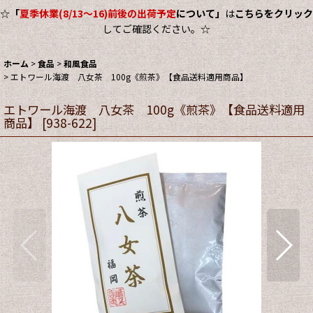
☆
「
夏季休業(8/13～16)前後の出荷予定
について」
は
こちらをクリック
してご確認ください。☆
ホーム
>
食品
>
和風食品
>
エトワール海渡 八女茶 100g《煎茶》【食品送料適用商品】
エトワール海渡 八女茶 100g《煎茶》【食品送料適用
商品】
[
938-622
]