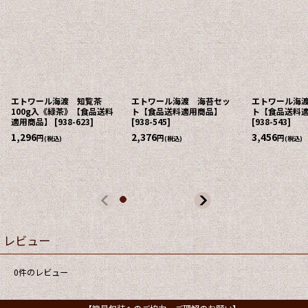
エトワール海渡 知覧茶
エトワール海渡 海苔セッ
エトワール海
100g入《緑茶》【食品送料
ト【食品送料適用商品】
ト【食品送料
適用商品】
[
938-623
]
[
938-545
]
[
938-543
]
1,296
2,376
3,456
円
円
円
(税込)
(税込)
(税込)
レビュー
0
件のレビュー