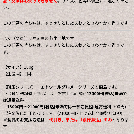
品・交換はお受けできません
。サイズ、色等は慎重にお選びくださ
い。
この煎茶の持ち味は、すっきりとした味わいとさわやかな香りです
八女（やめ）は福岡県の茶生産地です。
この煎茶の持ち味は、すっきりとした味わいとさわやかな香りで
す。
【サイズ】100g
【生産国】日本
【所属シリーズ】「
エトワールグルメ
」シリーズの商品です。
※【食品送料適用商品】は、お買上合計額が
13000円(税込)未満で
は通常送料、
13000円〜21000円(税込)未満では一部ご負担
(通常送料-700円)に
ご注文後に訂正となります。(21000円以上で送料全額弊社負担)
※
食品のお支払方法は
「代引き」または「銀行振込」のみ
となりま
す。