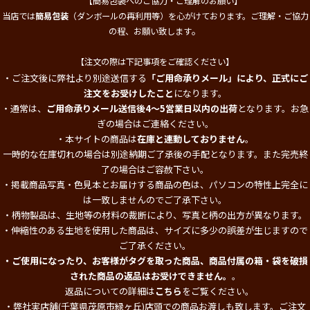
【簡易包装へのご協力・ご理解のお願い】
当店では
簡易包装
（ダンボールの再利用等）を心がけております。ご理解・ご協力
。
の程、お願い致します
【注文の際は下記事項をご確認ください】
・ご注文後に弊社より別途送信する
「ご用命承りメール」により、正式にご
注文をお受けしたこと
になります。
・通常は、
ご用命承りメール送信後4～5営業日以内の出荷
となります。お急
ぎの場合はご連絡ください。
・本サイトの商品は
在庫と連動しておりません
。
一時的な在庫切れの場合は別途納期ご了承後の手配となります。また完売終
了の場合はご容赦下さい。
・掲載商品写真・色見本とお届けする商品の色は、パソコンの特性上完全に
は一致しませんのでご了承下さい。
・柄物製品は、生地等の材料の裁断により、写真と柄の出方が異なります。
・伸縮性のある生地を使用した商品は、サイズに多少の誤差が生じますので
ご了承ください。
・ご使用になったり、お客様がタグを取った商品、商品付属の箱・袋を破損
された商品の返品はお受けできません。
。
返品についての詳細は
こちら
をご覧ください。
・弊社実店舗(千葉県茂原市緑ヶ丘)店頭での商品お渡しも致します。ご注文