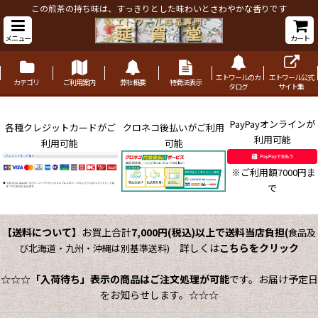
この煎茶の持ち味は、すっきりとした味わいとさわやかな香りです
メニュー
カート
エトワールのカ
エトワール公式
カテゴリ
ご利用案内
弊社概要
特商法表示
タログ
サイト集
PayPayオンラインが
各種クレジットカードがご
クロネコ後払いがご利用
利用可能
利用可能
可能
※ご利用額7000円ま
で
【送料について】
お買上合計
7,000円(税込)以上で送料当店負担
(
食品及
詳しくは
こちらをクリック
び北海道・九州・沖縄は別基準送料)
☆☆☆
「入荷待ち」表示の商品はご注文処理が可能
です。お届け予定日
をお知らせします。☆☆☆