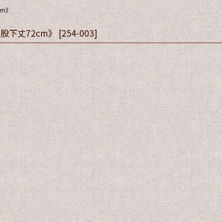
cm》
股下丈72cm》
[
254-003
]