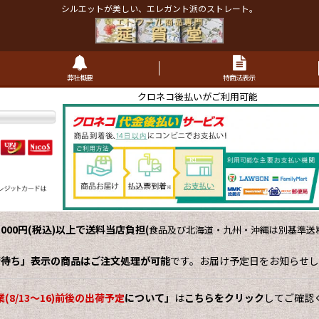
シルエットが美しい、エレガント派のストレート。
弊社概要
特商法表示
クロネコ後払いがご利用可能
,000円(税込)以上で送料当店負担
(
食品及び北海道・九州・沖縄は別基準送料
荷待ち」表示の商品はご注文処理が可能
です。お届け予定日をお知らせし
(8/13～16)前後の出荷予定
について」
は
こちらをクリック
してご確認