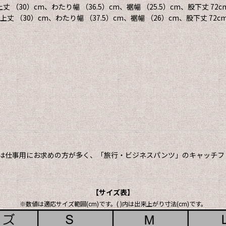
上丈 （30）cm、わたり幅 （36.5）cm、裾幅 （25.5）cm、股下丈 72c
股上丈 （30）cm、わたり幅 （37.5）cm、裾幅 （26）cm、股下丈 72c
は仕事用にお求めの方が多く、「旅行・ビジネスパンツ」のキャッチフ
【サイズ表】
※数値は適応サイズ範囲(cm)です。( )内は出来上がり寸法(cm)です。