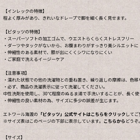
【インレックの特徴】
程よく厚みがあり、きれいなドレープで脚を細く長く見せます。
【ピタッツの特徴】
・スーパーソフトの加工ゴムで、ウエストらくらくストレスフリー
・ダーツやタックがないから、お腹まわりがすっきり美シルエットに
・伸縮性のある素材で、膝が出にくくシワになりにくい
・ご家庭で洗えるイージーケア
【注意事項】
・濡れた状態での他の洗濯物との重ね置き、繰り返しの摩擦は、色移
・必ず、商品の洗濯表示に従って洗濯してください。
中性洗剤を使用し、30℃程度のぬるま湯で手洗いすることが、長く使
・伸縮性の良い素材の為、サイズに多少の誤差が生じます。
エトワール海渡の
「ピタッツ」公式サイトはこちらをクリック
してご
※サイズ表はこのページの下部に表示しています。
こちらから
どうぞ
【サイズ】