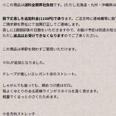
☆この商品は
送料全額弊社負担
です。(ただし北海道・九州・沖縄県は地
股下丈直しを追加料金(1100円)で承り
ます。ご注文時に連絡欄等に股
ご請求額を弊社にて加算訂正してご連絡します。
直しに1週間前後の日数をいただきますので、お届け予定は別途お知
ただし
返品はお受けできなくなります
のでご了承ください。
この商品は季節を問わずご愛用いただけます。
※5Lが追加となりました。
ドレープが美しいエレガント派のストレート。
しゃがんでも座っても、締めつけ感はゼロ。
程よくゆとりのある直線ラインがスタイルを良く見せます。
軽量でくるっと小さくたためます。
※全方向ストレッチ