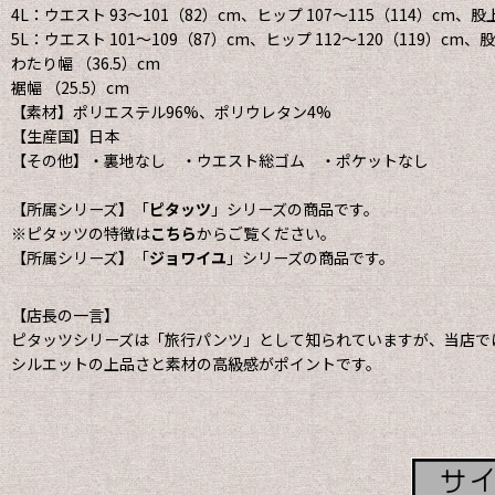
4L：ウエスト 93〜101（82）cm、ヒップ 107〜115（114）cm、股
5L：ウエスト 101〜109（87）cm、ヒップ 112〜120（119）cm、
わたり幅 （36.5）cm
裾幅 （25.5）cm
【素材】ポリエステル96%、ポリウレタン4%
【生産国】日本
【その他】・裏地なし ・ウエスト総ゴム ・ポケットなし
【所属シリーズ】「
ピタッツ
」シリーズの商品です。
※ピタッツの特徴は
こちら
からご覧ください。
【所属シリーズ】「
ジョワイユ
」シリーズの商品です。
【店長の一言】
ピタッツシリーズは「旅行パンツ」として知られていますが、当店で
シルエットの上品さと素材の高級感がポイントです。