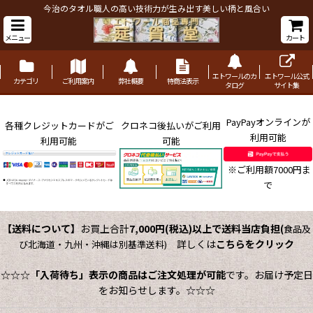
今治のタオル職人の高い技術力が生み出す美しい柄と風合い
メニュー
カート
エトワールのカ
エトワール公式
カテゴリ
ご利用案内
弊社概要
特商法表示
タログ
サイト集
PayPayオンラインが
各種クレジットカードがご
クロネコ後払いがご利用
利用可能
利用可能
可能
※ご利用額7000円ま
で
【送料について】
お買上合計
7,000円(税込)以上で送料当店負担
(
食品及
詳しくは
こちらをクリック
び北海道・九州・沖縄は別基準送料)
☆☆☆
「入荷待ち」表示の商品はご注文処理が可能
です。お届け予定日
をお知らせします。☆☆☆