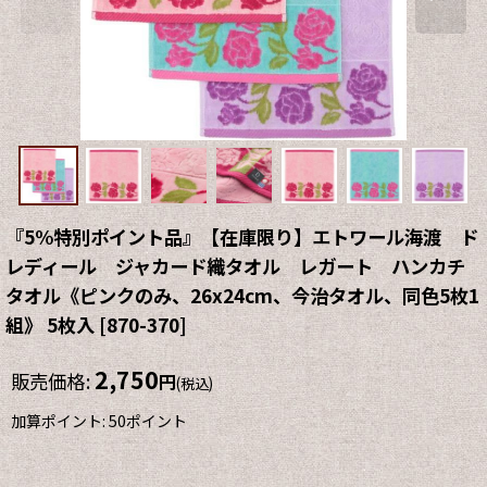
『5%特別ポイント品』【在庫限り】エトワール海渡 ド
レディール ジャカード織タオル レガート ハンカチ
タオル《ピンクのみ、26x24cm、今治タオル、同色5枚1
組》 5枚入
[
870-370
]
2,750
販売価格
:
円
(税込)
加算ポイント: 50ポイント