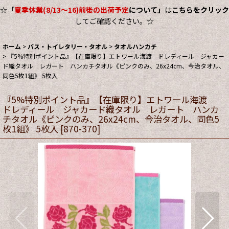
☆
「
夏季休業(8/13～16)前後の出荷予定
について」
は
こちらをクリック
してご確認ください。☆
ホーム
>
バス・トイレタリー・タオル
>
タオルハンカチ
>
『5%特別ポイント品』【在庫限り】エトワール海渡 ドレディール ジャカー
ド織タオル レガート ハンカチタオル《ピンクのみ、26x24cm、今治タオル、
同色5枚1組》 5枚入
『5%特別ポイント品』【在庫限り】エトワール海渡
ドレディール ジャカード織タオル レガート ハンカ
チタオル《ピンクのみ、26x24cm、今治タオル、同色5
枚1組》 5枚入
[
870-370
]