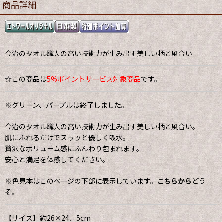
商品詳細
今治のタオル職人の高い技術力が生み出す美しい柄と風合い
☆この商品は
5%ポイントサービス対象商品
です。
※グリーン、パープルは終了しました。
今治のタオル職人の高い技術力が生み出す美しい柄と風合い。
肌にふれるだけでスゥッと優しく吸水。
贅沢なボリューム感にふんわり包まれます。
安心と満足を体感してください。
※色見本はこのページの下部に表示しています。
こちらから
どう
ぞ。
【サイズ】約26×24．5cm