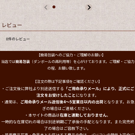
レビュー
0
件のレビュー
【簡易包装へのご協力・ご理解のお願い】
当店では
簡易包装
（ダンボールの再利用等）を心がけております。ご理解・ご協力
。
の程、お願い致します
【注文の際は下記事項をご確認ください】
・ご注文後に弊社より別途送信する
「ご用命承りメール」により、正式にご
注文をお受けしたこと
になります。
・通常は、
ご用命承りメール送信後4～5営業日以内の出荷
となります。お急
ぎの場合はご連絡ください。
・本サイトの商品は
在庫と連動しておりません
。
一時的な在庫切れの場合は別途納期ご了承後の手配となります。また完売終
了の場合はご容赦下さい。
・掲載商品写真・色見本とお届けする商品の色は、パソコンの特性上完全に