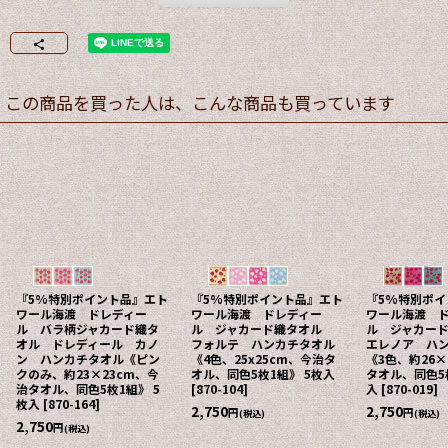
この商品を買った人は、こんな商品も買っています
『5%特別ポイント品』エト
『5%特別ポイント品』エト
『5%特別ポ
ワール海渡 ドレディー
ワール海渡 ドレディー
ワール海渡 
ル バラ柄ジャカード織タ
ル ジャカード織タオル
ル ジャカー
オル ドレディール カノ
フォルテ ハンカチタオル
エレノア ハ
ン ハンカチタオル《ピン
《4色、25x25cm、今治タ
《3色、約26×
クのみ、約23×23cm、今
オル、同色5枚1組》 5枚入
タオル、同色5
治タオル、同色5枚1組》 5
[
870-104
]
入
[
870-019
]
枚入
[
870-164
]
2,750
2,750
円
円
(税込)
(税込)
2,750
円
(税込)