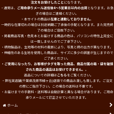
注文をお受けしたこと
になります。
・通常は、
ご用命承りメール送信後4～5営業日以内の出荷
となります。お急
ぎの場合はご連絡ください。
・本サイトの商品は
在庫と連動しておりません
。
一時的な在庫切れの場合は別途納期ご了承後の手配となります。また完売終
了の場合はご容赦下さい。
・掲載商品写真・色見本とお届けする商品の色は、パソコンの特性上完全に
は一致しませんのでご了承下さい。
・柄物製品は、生地等の材料の裁断により、写真と柄の出方が異なります。
・伸縮性のある生地を使用した商品は、サイズに多少の誤差が生じますので
ご了承ください。
・ご使用になったり、お客様がタグを取った商品、商品付属の箱・袋を破損
された商品の返品はお受けできません。
。
返品についての詳細は
こちら
をご覧ください。
・弊社実店舗(千葉県茂原市緑ヶ丘)店頭での商品お渡しも致します。ご注文
の際にご指示下さい。この場合の送料は不要です。
・お届けまでの手数料・送料等は自動計算と異なる場合があります。ご用命
承りメールにて訂正させていただきます。
ホーム