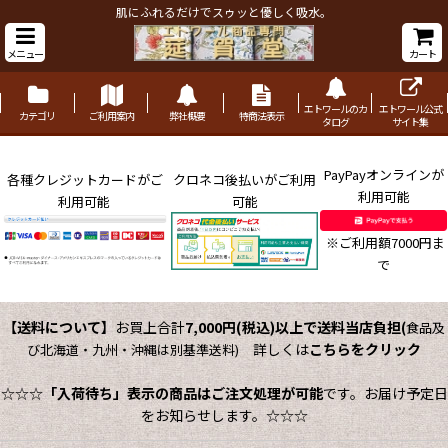
肌にふれるだけでスゥッと優しく吸水。
メニュー
カート
エトワールのカ
エトワール公式
カテゴリ
ご利用案内
弊社概要
特商法表示
タログ
サイト集
PayPayオンラインが
各種クレジットカードがご
クロネコ後払いがご利用
利用可能
利用可能
可能
※ご利用額7000円ま
で
【送料について】
お買上合計
7,000円(税込)以上で送料当店負担
(
食品及
詳しくは
こちらをクリック
び北海道・九州・沖縄は別基準送料)
☆☆☆
「入荷待ち」表示の商品はご注文処理が可能
です。お届け予定日
をお知らせします。☆☆☆