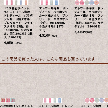
『5%特別ポイント
エトワール海渡 ドレ
エトワール海渡 ドレ
品』エトワール海渡
ディール バラ柄ジャ
ディール バラ柄ジャ
ドレディール バラ柄
カード織タオル プレ
カード織タオル プレ
ジャカード織タオル
リュード バスタオル
リュード 丸型タオル
プレリュード フェイ
《4色、60x120cm、
《5色、55cmφ、今治
スタオル《5色、約
今治タオル》
[
870-
タオル》
[
870-912
]
34×80cm、今治タオ
338
]
2,530
円
(税込)
ル、同色3枚1組》 3枚
4,510
円
(税込)
入
[
870-332
]
4,950
円
(税込)
この商品を買った人は、こんな商品も買っています
エトワール海渡 ドレディ
『5%特別ポイント品』エト
『5%特別ポ