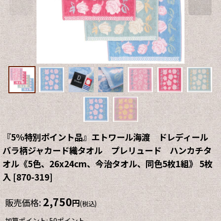
『5%特別ポイント品』エトワール海渡 ドレディール
バラ柄ジャカード織タオル プレリュード ハンカチタ
オル《5色、26x24cm、今治タオル、同色5枚1組》 5枚
入
[
870-319
]
2,750
販売価格
:
円
(税込)
加算ポイント: 50ポイント