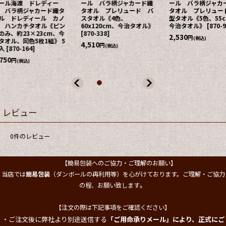
ール バラ柄ジャカード織
ワール海渡 ドレディー
ワール海渡 
タオル プレリュード 丸
ル バラ柄ジャカード織タ
ル バラ柄ジ
型タオル《5色、55cmφ、
オル プレリュード フェ
オル エチュ
今治タオル》
[
870-912
]
イスタオル《5色、約
チタオル《3色
34×80cm、今治タオル、
23×23cm
2,530
円
(税込)
同色3枚1組》 3枚入
[
870-
同色5枚1組》 
332
]
134
]
4,950
2,750
円
円
(税込)
(税込)
レビュー
0
件のレビュー
【簡易包装へのご協力・ご理解のお願い】
当店では
簡易包装
（ダンボールの再利用等）を心がけております。ご理解・ご協力
。
の程、お願い致します
【注文の際は下記事項をご確認ください】
・ご注文後に弊社より別途送信する
「ご用命承りメール」により、正式にご