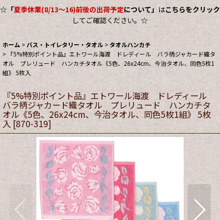
☆
「
夏季休業(8/13～16)前後の出荷予定
について」
は
こちらをクリック
してご確認ください。☆
ホーム
>
バス・トイレタリー・タオル
>
タオルハンカチ
>
『5%特別ポイント品』エトワール海渡 ドレディール バラ柄ジャカード織タ
オル プレリュード ハンカチタオル《5色、26x24cm、今治タオル、同色5枚1
組》 5枚入
『5%特別ポイント品』エトワール海渡 ドレディール
バラ柄ジャカード織タオル プレリュード ハンカチタ
オル《5色、26x24cm、今治タオル、同色5枚1組》 5枚
入
[
870-319
]