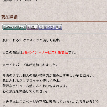
商品詳細
肌にふれるだけでスゥッと優しく吸水。
☆この商品は
5%ポイントサービス対象商品
です。
※ライトパープルが追加されました。
今治のタオル職人の高い技術力が生み出す美しい柄と風合い。
肌にふれるだけでスゥッと優しく吸水。
贅沢なボリューム感にふんわり包まれます。
心と満足を体感してください。
※色見本はこのページの下部に表示しています。
こちらから
どう
ぞ。