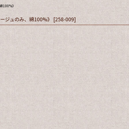
100%》
ージュのみ、綿100%》
[
258-009
]