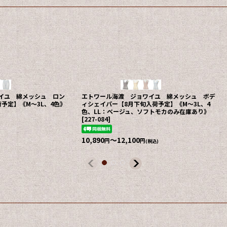
イユ 綿メッシュ ロン
エトワール海渡 ジョワイユ 綿メッシュ ボデ
予定】《M〜3L、4色》
ィシェイパー【8月下旬入荷予定】《M〜3L、4
色、LL：ベージュ、ソフトモカのみ在庫あり》
[
227-084
]
)
10,890
～12,100
円
円
(税込)