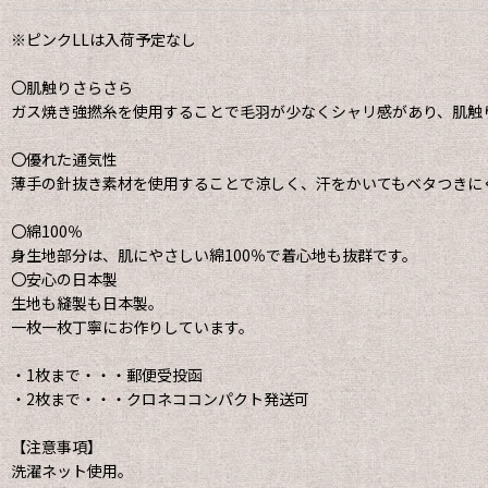
※ピンクLLは入荷予定なし
〇肌触りさらさら
ガス焼き強撚糸を使用することで毛羽が少なくシャリ感があり、肌触
〇優れた通気性
薄手の針抜き素材を使用することで涼しく、汗をかいてもベタつきに
〇綿100％
身生地部分は、肌にやさしい綿100％で着心地も抜群です。
〇安心の日本製
生地も縫製も日本製。
一枚一枚丁寧にお作りしています。
・1枚まで・・・郵便受投函
・2枚まで・・・クロネココンパクト発送可
【注意事項】
洗濯ネット使用。