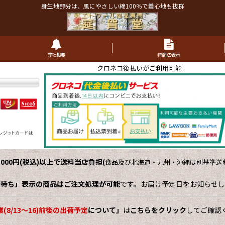
身生地部分は、肌にやさしい綿100％で着心地も抜群
弊社概要
特商法表示
クロネコ後払いがご利用可能
,000円(税込)以上で送料当店負担
(
食品及び北海道・九州・沖縄は別基準送料
荷待ち」表示の商品はご注文処理が可能
です。お届け予定日をお知らせし
(8/13～16)前後の出荷予定
について」
は
こちらをクリック
してご確認