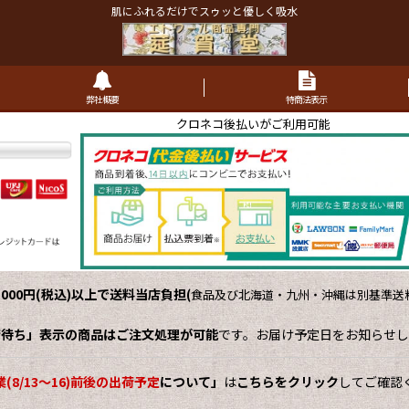
肌にふれるだけでスゥッと優しく吸水
弊社概要
特商法表示
クロネコ後払いがご利用可能
,000円(税込)以上で送料当店負担
(
食品及び北海道・九州・沖縄は別基準送料
荷待ち」表示の商品はご注文処理が可能
です。お届け予定日をお知らせし
(8/13～16)前後の出荷予定
について」
は
こちらをクリック
してご確認