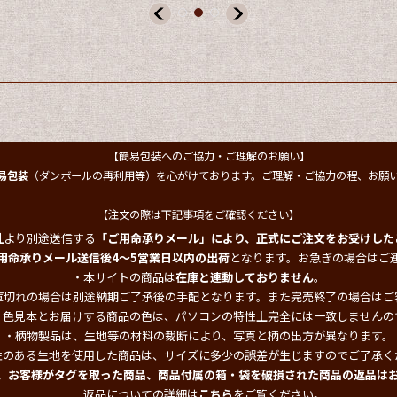
【簡易包装へのご協力・ご理解のお願い】
易包装
（ダンボールの再利用等）を心がけております。ご理解・ご協力の程、お願
【注文の際は下記事項をご確認ください】
社より別途送信する
「ご用命承りメール」により、正式にご注文をお受けした
用命承りメール送信後4～5営業日以内の出荷
となります。お急ぎの場合はご
・本サイトの商品は
在庫と連動しておりません
。
庫切れの場合は別途納期ご了承後の手配となります。また完売終了の場合はご
・色見本とお届けする商品の色は、パソコンの特性上完全には一致しませんの
・柄物製品は、生地等の材料の裁断により、写真と柄の出方が異なります。
性のある生地を使用した商品は、サイズに多少の誤差が生じますのでご了承く
、お客様がタグを取った商品、商品付属の箱・袋を破損された商品の返品は
返品についての詳細は
こちら
をご覧ください。