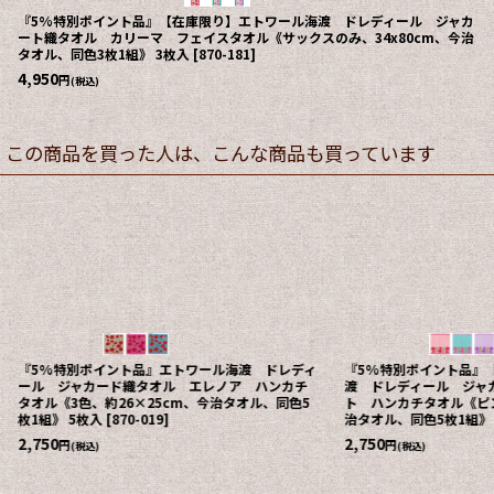
『5%特別ポイント品』【在庫限り】エトワール海渡 ドレディール ジャカ
ート織タオル カリーマ フェイスタオル《サックスのみ、34x80cm、今治
タオル、同色3枚1組》 3枚入
[
870-181
]
4,950
円
(税込)
この商品を買った人は、こんな商品も買っています
『5%特別ポイント品』エトワール海渡 ドレディ
『5%特別ポイント品』
ール ジャカード織タオル エレノア ハンカチ
渡 ドレディール ジャ
タオル《3色、約26×25cm、今治タオル、同色5
ト ハンカチタオル《ピン
枚1組》 5枚入
[
870-019
]
治タオル、同色5枚1組》
2,750
2,750
円
円
(税込)
(税込)