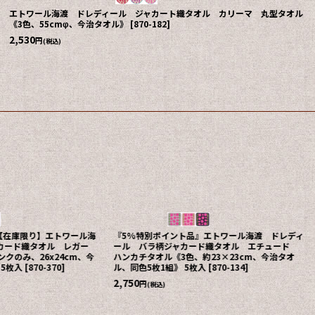
エトワール海渡 ドレディール ジャカート織タオル カリーマ 丸型タオル
《3色、55cmφ、今治タオル》
[
870-182
]
2,530
円
(税込)
【在庫限り】エトワール海
『5%特別ポイント品』エトワール海渡 ドレディ
カード織タオル レガー
ール バラ柄ジャカード織タオル エチュード
クのみ、26x24cm、今
ハンカチタオル《3色、約23×23cm、今治タオ
 5枚入
[
870-370
]
ル、同色5枚1組》 5枚入
[
870-134
]
2,750
円
(税込)