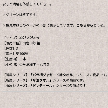
安心と満足を体感してください。
※グリーンは終了です。
※色見本はこのページの下部に表示しています。
こちらから
どうぞ。
【サイズ】約26×25cm
【販売単位】同色5枚1組
【色数】3
【素材】綿100%
【生産国】日本
【その他】◇今治織ネーム付き
【所属シリーズ】「
バラ柄ジャガード織タオル
」シリーズの商品です
【所属シリーズ】「
今治タオル
」シリーズの商品です。
【所属シリーズ】「
ドレディール
」シリーズの商品です。