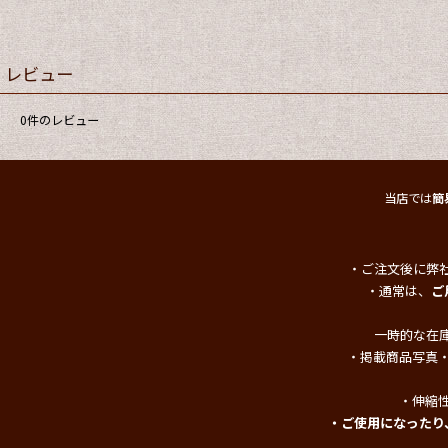
レビュー
0
件のレビュー
当店では
簡
・ご注文後に弊
・通常は、
ご
一時的な在
・掲載商品写真
・伸縮
・ご使用になったり