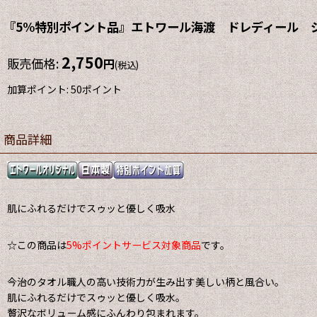
『5%特別ポイント品』エトワール海渡 ドレディール ジャ
2,750
販売価格
:
円
(税込)
加算ポイント: 50ポイント
商品詳細
肌にふれるだけでスゥッと優しく吸水
☆この商品は
5%ポイントサービス対象商品
です。
今治のタオル職人の高い技術力が生み出す美しい柄と風合い。
肌にふれるだけでスゥッと優しく吸水。
贅沢なボリューム感にふんわり包まれます。