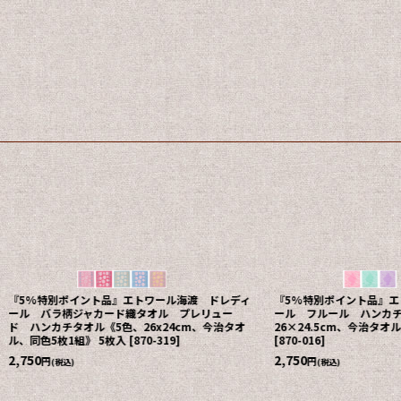
『5%特別ポイント品』エトワール海渡 ドレディ
『5%特別ポイント品』エ
ール バラ柄ジャカード織タオル プレリュー
ール フルール ハンカチ
ド ハンカチタオル《5色、26x24cm、今治タオ
26×24.5cm、今治タオ
ル、同色5枚1組》 5枚入
[
870-319
]
[
870-016
]
2,750
2,750
円
円
(税込)
(税込)