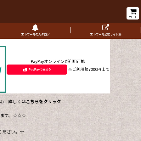
カート
エトワールのカタログ
エトワール公式サイト集
PayPayオンラインが利用可能
※ご利用額7000円まで
詳しくは
こちらをクリック
)
ます。☆☆☆
ください。☆