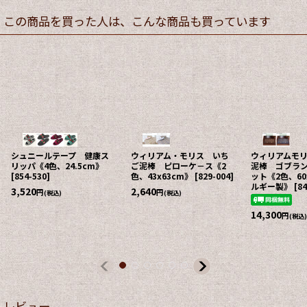
この商品を買った人は、こんな商品も買っています
ウィリアムモリス いちご
【防災スリッパ】 モリス
【特価20%O
泥棒 ゴブラン織り玄関マ
ワールドコレクション い
ル海渡 綿10
ット《2色、60x90cm、ベ
ちご泥棒 ルームスリッ
ア ドレープ
ルギー製》
[
846-050
]
パ 【耐踏抜き性試験クリ
ットソー 【在
ア商品】《M・L、2色》
上旬入荷予定】
[
918-340
]
色》
[
240-870
14,300
円
(税込)
2,178
5,720
円
円
(税込)
(税込)
希望小売価格
:
レビュー