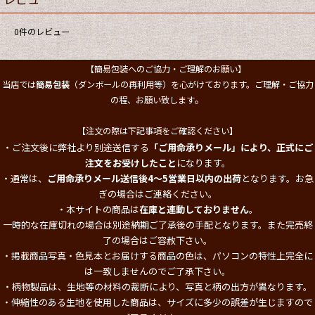
0
件のレビュー
【簡易包装へのご協力・ご理解のお願い】
当店では
簡易包装
（ダンボールの再利用等）を心がけております。ご理解・ご協力
。
の程、お願い致します
【注文の際は下記事項をご確認ください】
・ご注文後に弊社より別途送信する
「ご用命承りメール」により、正式にご
注文をお受けしたこと
になります。
・通常は、
ご用命承りメール送信後4～5営業日以内の出荷
となります。お急
ぎの場合はご連絡ください。
・本サイトの商品は
在庫と連動しておりません
。
一時的な在庫切れの場合は別途納期ご了承後の手配となります。また完売終
了の場合はご容赦下さい。
・掲載商品写真・色見本とお届けする商品の色は、パソコンの特性上完全に
は一致しませんのでご了承下さい。
・柄物製品は、生地等の材料の裁断により、写真と柄の出方が異なります。
・伸縮性のある生地を使用した商品は、サイズに多少の誤差が生じますので