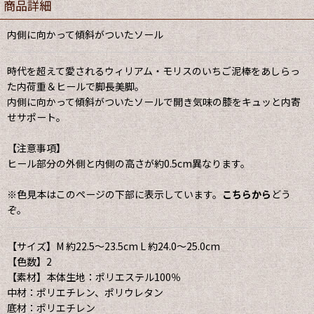
商品詳細
内側に向かって傾斜がついたソール
時代を超えて愛されるウィリアム・モリスのいちご泥棒をあしらっ
た内荷重＆ヒールで脚長美脚。
内側に向かって傾斜がついたソールで開き気味の膝をキュッと内寄
せサポート。
【注意事項】
ヒール部分の外側と内側の高さが約0.5cm異なります。
※色見本はこのページの下部に表示しています。
こちらから
どう
ぞ。
【サイズ】M 約22.5〜23.5cm L 約24.0〜25.0cm
【色数】2
【素材】本体生地：ポリエステル100％
中材：ポリエチレン、ポリウレタン
底材：ポリエチレン