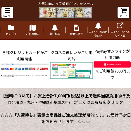
内側に向かって傾斜がついたソール
メニュー
カート
エトワールのカ
エトワール公式
カテゴリ
ご利用案内
弊社概要
特商法表示
タログ
サイト集
PayPayオンラインが
各種クレジットカードがご
クロネコ後払いがご利用
利用可能
利用可能
可能
※ご利用額7000円ま
で
【送料について】
お買上合計
7,000円(税込)以上で送料当店負担
(
食品及
詳しくは
こちらをクリック
び北海道・九州・沖縄は別基準送料)
☆☆☆
「入荷待ち」表示の商品はご注文処理が可能
です。お届け予定日
をお知らせします。☆☆☆