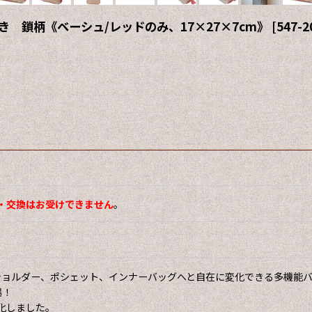
き 鎖柄《ベーシュ/レッドのみ、17×27×7cm》
[
547-2
・交換はお受けできません
。
ショルダー、ポシェット、インナーバッグへと自在に変化できる多機能
場！
化しました。