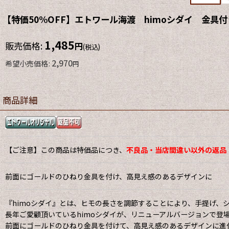
【特価50%OFF】エトワール海渡 himoシダイ 金具付
1,485
販売価格
:
円
(税込)
2,970
希望小売価格
:
円
商品詳細
【ご注意】この商品は特価品につき、
不良品・当店間違い以外の返品
前面にゴールドのひねり金具を付け、高見え感のあるデザインに
『himoシダイ』とは、ヒモの長さを調節することにより、手提げ、
長年ご愛顧頂いているhimoシダイが、リニューアルバージョンで登
前面にゴールドのひねり金具を付けて、高見え感のあるデザインに進