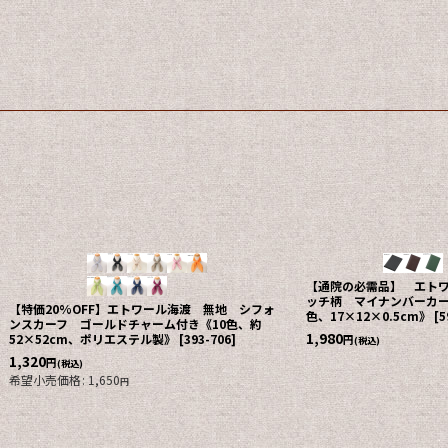
【通院の必需品】 エト
ッチ柄 マイナンバーカー
【特価20%OFF】エトワール海渡 無地 シフォ
色、17×12×0.5cm》
[
5
ンスカーフ ゴールドチャーム付き《10色、約
1,980
52×52cm、ポリエステル製》
[
393-706
]
円
(税込)
1,320
円
(税込)
希望小売価格
:
1,650
円