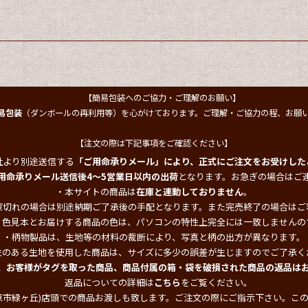
【簡易包装へのご協力・ご理解のお願い】
易包装
（ダンボールの再利用等）を心がけております。ご理解・ご協力の程、お願
【注文の際は下記事項をご確認ください】
社より別途送信する
「ご用命承りメール」により、正式にご注文をお受けした
用命承りメール送信後4～5営業日以内の出荷
となります。お急ぎの場合はご
・本サイトの商品は
在庫と連動しておりません
。
庫切れの場合は別途納期ご了承後の手配となります。また完売終了の場合はご
・色見本とお届けする商品の色は、パソコンの特性上完全には一致しませんの
・柄物製品は、生地等の材料の裁断により、写真と柄の出方が異なります。
性のある生地を使用した商品は、サイズに多少の誤差が生じますのでご了承く
、お客様がタグを取った商品、商品付属の箱・袋を破損された商品の返品は
返品についての詳細は
こちら
をご覧ください。
原市緑ヶ丘)店頭での商品お渡しも致します。ご注文の際にご指示下さい。こ