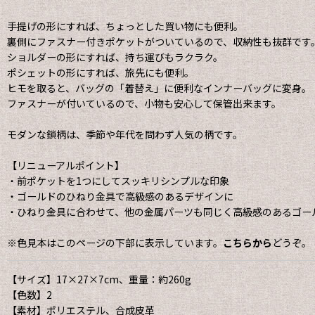
手提げの形にすれば、ちょっとした買い物にも便利。
裏側にファスナー付きポケットがついているので、収納性も抜群です
ショルダーの形にすれば、持ち運びもラクラク。
ポシェットの形にすれば、旅先にも便利。
ヒモを取ると、バッグの「着替え」に便利なインナーバッグに変身。
ファスナーが付いているので、小物も安心して保管出来ます。
モダンな鎖柄は、季節や年代を問わず人気の柄です。
【リニューアルポイント】
・前ポケットを1つにしてスッキリシンプルな印象
・ゴールドのひねり金具で高級感のあるデザインに
・ひねり金具に合わせて、他の金属パーツも同じく高級感のあるゴー
※色見本はこのページの下部に表示しています。
こちらから
どうぞ。
【サイズ】17×27×7cm、重量：約260g
【色数】2
【素材】ポリエステル、合成皮革