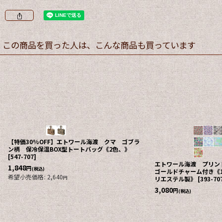
この商品を買った人は、こんな商品も買っています
【特価30%OFF】エトワール海渡 クマ ゴブラ
ン柄 保冷保温BOX型トートバッグ《2色、》
[
547-707
]
エトワール海渡 プリ
1,848
円
(税込)
ゴールドチャーム付き《1
希望小売価格
:
2,640
円
リエステル製》
[
393-70
3,080
円
(税込)