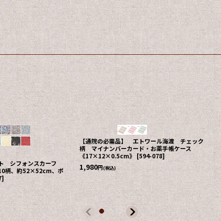
【通院の必需品】 エトワール海渡 チェック
柄 マイナンバーカード・お薬手帳ケース
《17×12×0.5cm》
[
594-078
]
ント シフォンスカーフ
1,980
円
(税込)
0柄、約52×52cm、ポ
7
]