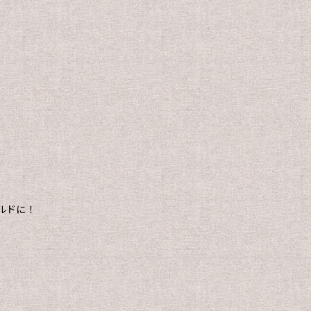
。
ルドに！