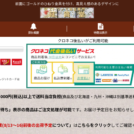
前面にゴールドのひねり金具を付け、高見え感のあるデザインに
弊社概要
特商法表示
クロネコ後払いがご利用可能
,000円(税込)以上で送料当店負担
(
食品及び北海道・九州・沖縄は別基準送料
荷待ち」表示の商品はご注文処理が可能
です。お届け予定日をお知らせし
(8/13～16)前後の出荷予定
について」
は
こちらをクリック
してご確認