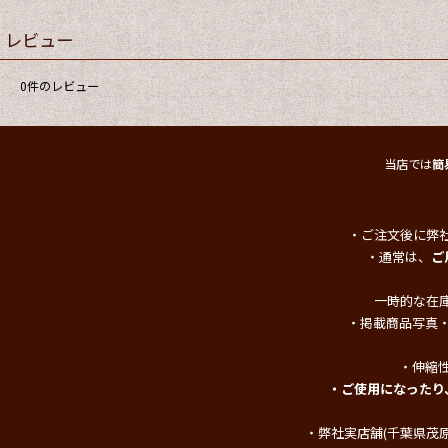
レビュー
0
件のレビュー
当店では
簡
・ご注文後に弊
・通常は、
ご
一時的な在
・掲載商品写真
・伸縮
・ご使用になったり
・弊社実店舗(千葉県茂