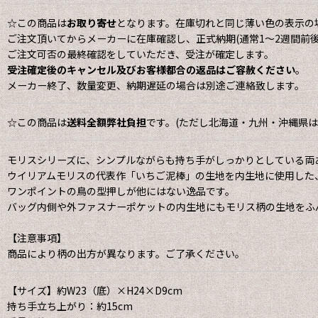
☆この商品は
お取り寄せ
となります。在庫切れと同じ薄い色の表示の
ご注文頂いてからメーカーに在庫確認し、正式納期(通常1〜2週間前後
ご注文可否の最終確認をしていただき、受注が確定します。
受注確定後のキャンセル及びお客様都合の返品はご容赦ください
。
メーカー終了、数量変更、納期遅延の場合は別途ご連絡致します。
☆この商品は
送料全額弊社負担
です。(ただし北海道・九州・沖縄県は地
モリスシリーズに、シンプルながらも持ち手がしっかりとしている両
ウイリアムモリスの代表作「いちご泥棒」の生地を内生地に使用した
ワンポイントの鳥の型押しが他にはない逸品です。
バッグ内側や外ファスナーポケットの内生地にもモリス柄の生地をふ
【注意事項】
商品により柄の出方が異なります。ご了承ください。
【サイズ】約W23（底）×H24×D9cm
持ち手立ち上がり：約15cm