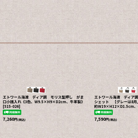
エトワール海渡 ディア調 モリス型押し がま
エトワール海渡 ディア
口小銭入れ《3色、W9.5×H9×D2cm、牛革製》
シェット 【グレーは8月
[
515-026
]
約W19×H12×D1.5cm
7,260
7,590
円
円
(税込)
(税込)