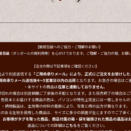
【簡易包装へのご協力・ご理解のお願い】
易包装
（ダンボールの再利用等）を心がけております。ご理解・ご協力の程、お願
【注文の際は下記事項をご確認ください】
社より別途送信する
「ご用命承りメール」により、正式にご注文をお受けした
用命承りメール送信後4～5営業日以内の出荷
となります。お急ぎの場合はご
・本サイトの商品は
在庫と連動しておりません
。
庫切れの場合は別途納期ご了承後の手配となります。また完売終了の場合はご
・色見本とお届けする商品の色は、パソコンの特性上完全には一致しませんの
・柄物製品は、生地等の材料の裁断により、写真と柄の出方が異なります。
性のある生地を使用した商品は、サイズに多少の誤差が生じますのでご了承く
、お客様がタグを取った商品、商品付属の箱・袋を破損された商品の返品は
返品についての詳細は
こちら
をご覧ください。