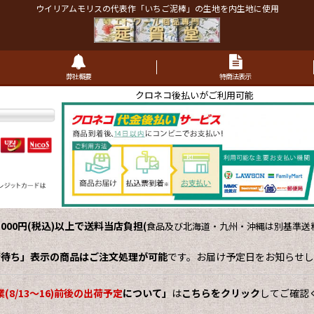
ウイリアムモリスの代表作「いちご泥棒」の生地を内生地に使用
弊社概要
特商法表示
クロネコ後払いがご利用可能
,000円(税込)以上で送料当店負担
(
食品及び北海道・九州・沖縄は別基準送料
荷待ち」表示の商品はご注文処理が可能
です。お届け予定日をお知らせし
(8/13～16)前後の出荷予定
について」
は
こちらをクリック
してご確認