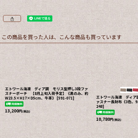
この商品を買った人は、こんな商品も買っています
エトワール海渡 ディア調 モリス型押し3段ファ
スナーポーチ 【8月上旬入荷予定】《黒のみ、約
エトワール海渡 ディア
W23.5×H17×D5cm、牛革》
[
591-071
]
ァスナー長財布《3色、9.
248
]
13,200
円
(税込)
10,780
円
(税込)