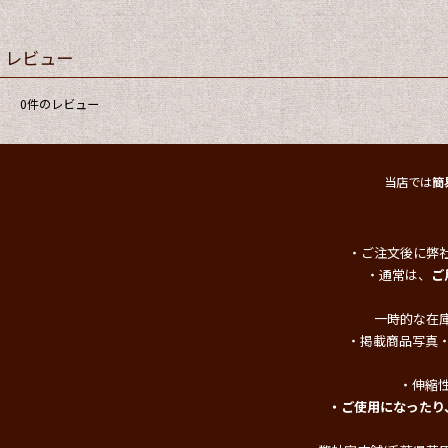
レビュー
0
件のレビュー
当店では
簡
・ご注文後に弊
・通常は、
ご
一時的な在
・掲載商品写真
・伸縮
・ご使用になったり