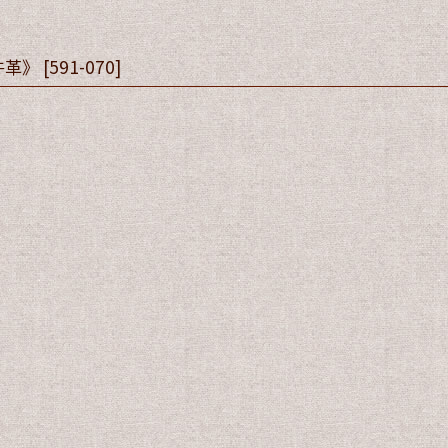
》
牛革》
[
591-070
]