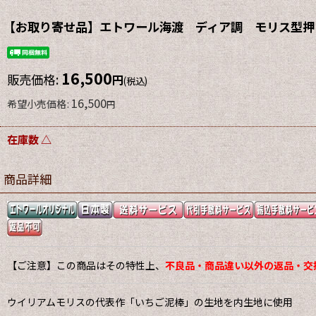
【お取り寄せ品】エトワール海渡 ディア調 モリス型押し
16,500
販売価格
:
円
(税込)
16,500
希望小売価格
:
円
在庫数 △
商品詳細
【ご注意】この商品はその特性上、
不良品・商品違い以外の返品・交
ウイリアムモリスの代表作「いちご泥棒」の生地を内生地に使用