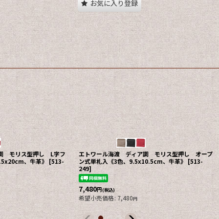
お気に入り登録
調 モリス型押し L字フ
エトワール海渡 ディア調 モリス型押し オープ
5x20cm、牛革》
[
513-
ン式単札入《3色、9.5x10.5cm、牛革》
[
513-
249
]
7,480
円
(税込)
希望小売価格
:
7,480
円