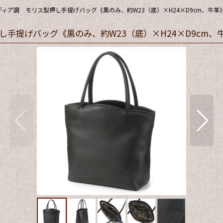
ィア調 モリス型押し手提げバッグ《黒のみ、約W23（底）×H24×D9cm、牛革
手提げバッグ《黒のみ、約W23（底）×H24×D9cm、