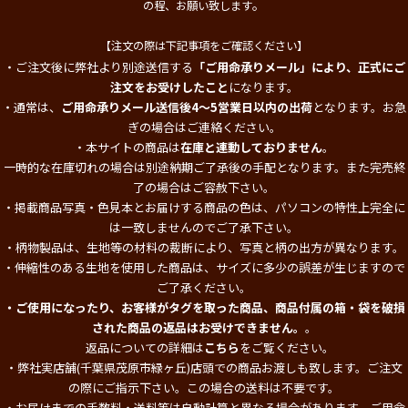
。
の程、お願い致します
【注文の際は下記事項をご確認ください】
・ご注文後に弊社より別途送信する
「ご用命承りメール」により、正式にご
注文をお受けしたこと
になります。
・通常は、
ご用命承りメール送信後4～5営業日以内の出荷
となります。お急
ぎの場合はご連絡ください。
・本サイトの商品は
在庫と連動しておりません
。
一時的な在庫切れの場合は別途納期ご了承後の手配となります。また完売終
了の場合はご容赦下さい。
・掲載商品写真・色見本とお届けする商品の色は、パソコンの特性上完全に
は一致しませんのでご了承下さい。
・柄物製品は、生地等の材料の裁断により、写真と柄の出方が異なります。
・伸縮性のある生地を使用した商品は、サイズに多少の誤差が生じますので
ご了承ください。
・ご使用になったり、お客様がタグを取った商品、商品付属の箱・袋を破損
された商品の返品はお受けできません。
。
返品についての詳細は
こちら
をご覧ください。
・弊社実店舗(千葉県茂原市緑ヶ丘)店頭での商品お渡しも致します。ご注文
の際にご指示下さい。この場合の送料は不要です。
・お届けまでの手数料・送料等は自動計算と異なる場合があります。ご用命