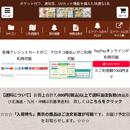
ポケット付で、通気性、UVカット機能を備えた快適な1本
メニュー
カート
エトワールのカ
エトワール公式
カテゴリ
ご利用案内
弊社概要
特商法表示
タログ
サイト集
PayPayオンラインが
各種クレジットカードがご
クロネコ後払いがご利用
利用可能
利用可能
可能
※ご利用額7000円ま
で
【送料について】
お買上合計
7,000円(税込)以上で送料当店負担
(
食品及
詳しくは
こちらをクリック
び北海道・九州・沖縄は別基準送料)
☆☆☆
「入荷待ち」表示の商品はご注文処理が可能
です。お届け予定日
をお知らせします。☆☆☆