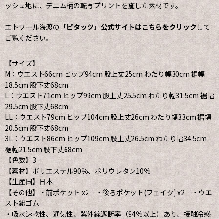
ッシュ地に、デニム柄の転写プリントを施した素材です。
エトワール海渡の
「ピタッツ」公式サイトはこちらをクリック
して
ご覧ください。
【サイズ】
M：ウエスト66cm ヒップ94cm 股上丈25cm わたり幅30cm 裾幅
18.5cm 股下丈68cm
L：ウエスト71cm ヒップ99cm 股上丈25.5cm わたり幅31.5cm 裾幅
29.5cm 股下丈68cm
LL：ウエスト79cm ヒップ104cm 股上丈26cm わたり幅33cm 裾幅
20.5cm 股下丈68cm
3L：ウエスト86cm ヒップ109cm 股上丈26.5cm わたり幅34.5cm
裾幅21.5cm 股下丈68cm
【色数】3
【素材】ポリエステル90％、ポリウレタン10％
【生産国】日本
【その他】・前ポケット x2 ・後ろポケット(フェイク) x2 ・ウエ
スト総ゴム
・吸水速乾性、通気性、紫外線遮断率（94％以上）あり、接触冷感