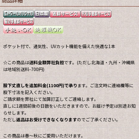
商品詳細
ポケット付で、通気性、UVカット機能を備えた快適な1本
☆この商品は
送料全額弊社負担
です。(ただし北海道・九州・沖縄県
は地域別送料-700円)
股下丈直しを追加料金(1100円)で承り
ます。ご注文時に連絡欄等に
股下寸法を記入ください。
ご請求額を弊社にて加算訂正してご連絡します。
直しに1週間前後の日数をいただきますので、お届け予定は別途お知
らせします。
ただし
返品はお受けできなくなります
のでご了承ください。
この商品は春〜秋にご愛用いただけます。