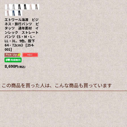
エトワール海渡 ビジ
ネス・旅行パンツ ピ
タッツ 通年素材 イ
ンレック ストレート
パンツ《S・M・L・
LL・3L、9色、股下
64・72cm》
[
254-
001
]
8,690
円
(税込)
この商品を買った人は、こんな商品も買っています