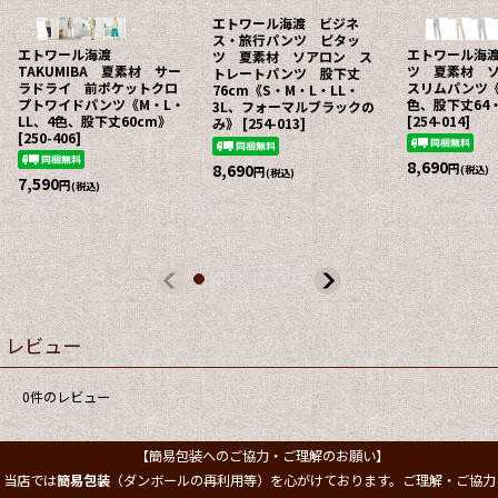
エトワール海渡 ビジネ
ス・旅行パンツ ピタッ
エトワール海渡
エトワール海
ツ 夏素材 ソアロン ス
TAKUMIBA 夏素材 サー
ツ 夏素材 
トレートパンツ 股下丈
ラドライ 前ポケットクロ
スリムパンツ《
76cm《S・M・L・LL・
プトワイドパンツ《M・L・
色、股下丈64・
3L、フォーマルブラックの
LL、4色、股下丈60cm》
[
254-014
]
み》
[
254-013
]
[
250-406
]
8,690
8,690
円
(税込)
円
(税込)
7,590
円
(税込)
レビュー
0
件のレビュー
【簡易包装へのご協力・ご理解のお願い】
当店では
簡易包装
（ダンボールの再利用等）を心がけております。ご理解・ご協力