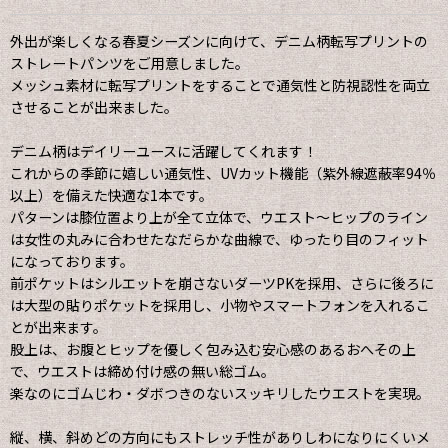
外出が楽しくなる春夏シーズンに向けて、デニム柄転写プリントの
ストレートパンツをご用意しました。
メッシュ素材に転写プリントをすることで通気性と防視認性を両立
させることが出来ました。
デニム柄はデイリーユースに活躍してくれます！
これからの季節に嬉しい通気性、UVカット機能（紫外線遮蔽率94％
以上）を備えた快適な1本です。
パターンは膝位置より上が全て立体で、ウエスト〜ヒップのライン
は女性の丸みに合わせたなだらかな曲線で、ゆったり目のフィット
になっております。
前ポケットはシルエットを崩さないダーツPKを採用、さらに後ろに
は大型の貼りポケットを採用し、小物やスマートフォンを入れるこ
とが出来ます。
股上は、お腹とヒップを優しく包み込む安心感のあるおへその上
で、ウエストは締め付け感の無い総ゴム。
楽なのにゴムじわ・ダボつきのないスッキリしたウエストを実現。
縦、横、斜めどの方向にもストレッチ性がありしわになりにくいメ