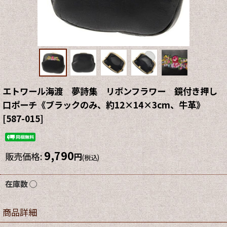
エトワール海渡 夢詩集 リボンフラワー 鏡付き押し
口ポーチ《ブラックのみ、約12×14×3cm、牛革》
[
587-015
]
9,790
販売価格
:
円
(税込)
在庫数 ◯
商品詳細