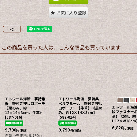
お気に入り登録
この商品を買った人は、こんな商品も買っています
エトワール海渡 夢詩集
エトワール海渡 夢詩集
桜 鏡付き押し口ポーチ
ベルフルール 鏡付き押し
エトワール海渡
《黒のみ、約
口ポーチ 【牛革】《黒の
段ファスナー
12×14×3cm、牛革》
み、約12×14×3cm》
革】《5色、約
[
587-016
]
[
587-014
]
H12×W18c
6,820
円
(税込)
9,790
9,790
円
円
(税込)
(税込)
希望小売価格
:
9,790
円