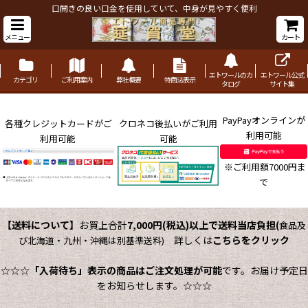
口開きの良い口金を使用していて、中身が見やすく便利
メニュー
カート
エトワールのカ
エトワール公式
カテゴリ
ご利用案内
弊社概要
特商法表示
タログ
サイト集
PayPayオンラインが
各種クレジットカードがご
クロネコ後払いがご利用
利用可能
利用可能
可能
※ご利用額7000円ま
で
【送料について】
お買上合計
7,000円(税込)以上で送料当店負担
(
食品及
詳しくは
こちらをクリック
び北海道・九州・沖縄は別基準送料)
☆☆☆
「入荷待ち」表示の商品はご注文処理が可能
です。お届け予定日
をお知らせします。☆☆☆