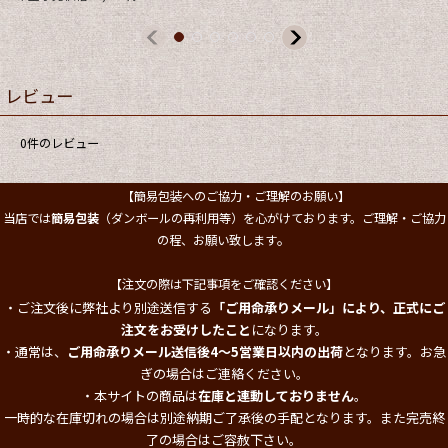
レビュー
0
件のレビュー
【簡易包装へのご協力・ご理解のお願い】
当店では
簡易包装
（ダンボールの再利用等）を心がけております。ご理解・ご協力
。
の程、お願い致します
【注文の際は下記事項をご確認ください】
・ご注文後に弊社より別途送信する
「ご用命承りメール」により、正式にご
注文をお受けしたこと
になります。
・通常は、
ご用命承りメール送信後4～5営業日以内の出荷
となります。お急
ぎの場合はご連絡ください。
・本サイトの商品は
在庫と連動しておりません
。
一時的な在庫切れの場合は別途納期ご了承後の手配となります。また完売終
了の場合はご容赦下さい。