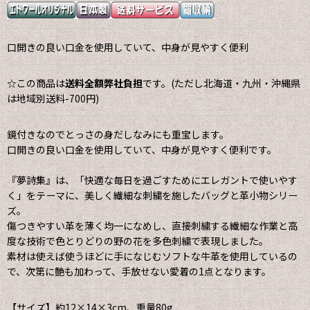
口開きの良い口金を使用していて、中身が見やすく便利
☆この商品は
送料全額弊社負担
です。(ただし北海道・九州・沖縄県
は地域別送料-700円)
鏡付きなのでとっさの身だしなみにも重宝します。
口開きの良い口金を使用していて、中身が見やすく便利です。
『夢詩集』は、「快適な毎日を過ごすためにエレガントで使いやす
く」をテーマに、美しく繊細な刺繍を施したバッグと革小物シリー
ズ。
傷つきやすい革を薄く均一になめし、直接刺繍する繊細な作業と高
度な技術で色とりどりの野の花を多色刺繍で表現しました。
素材は使えば使うほどに手になじむソフトな牛革を使用しているの
で、次第に艶も加わって、手放せない愛着の1点となります。
【サイズ】約12×14×3cm、重量80g