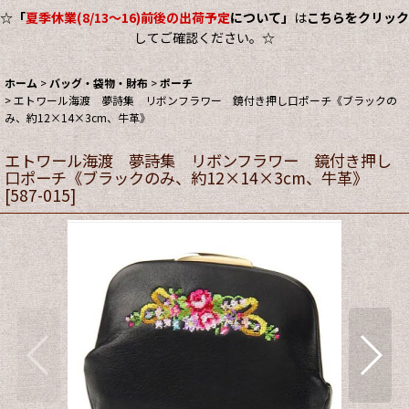
☆
「
夏季休業(8/13～16)前後の出荷予定
について」
は
こちらをクリック
してご確認ください。☆
ホーム
>
バッグ・袋物・財布
>
ポーチ
>
エトワール海渡 夢詩集 リボンフラワー 鏡付き押し口ポーチ《ブラックの
み、約12×14×3cm、牛革》
エトワール海渡 夢詩集 リボンフラワー 鏡付き押し
口ポーチ《ブラックのみ、約12×14×3cm、牛革》
[
587-015
]