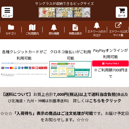
サングラスが収納できるビッグサイズ
メニュー
カート
エトワールのカ
エトワール公式
カテゴリ
ご利用案内
弊社概要
特商法表示
タログ
サイト集
PayPayオンラインが
各種クレジットカードがご
クロネコ後払いがご利用
利用可能
利用可能
可能
※ご利用額7000円ま
で
【送料について】
お買上合計
7,000円(税込)以上で送料当店負担
(
食品及
詳しくは
こちらをクリック
び北海道・九州・沖縄は別基準送料)
☆☆☆
「入荷待ち」表示の商品はご注文処理が可能
です。お届け予定日
をお知らせします。☆☆☆