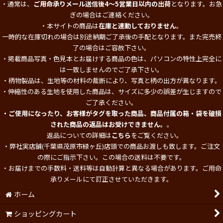
・通常は、
ご用命承りメール送信後4～5営業日以内の出荷
となります。お急
ぎの場合はご連絡ください。
・本サイトの商品は
在庫と連動しておりません
。
一時的な在庫切れの場合は別途納期ご了承後の手配となります。また完売終
了の場合はご容赦下さい。
・掲載商品写真・色見本とお届けする商品の色は、パソコンの特性上完全に
は一致しませんのでご了承下さい。
・柄物製品は、生地等の材料の裁断により、写真と柄の出方が異なります。
・伸縮性のある生地を使用した商品は、サイズに多少の誤差が生じますので
ご了承ください。
・ご使用になったり、お客様がタグを取った商品、商品付属の箱・袋を破損
された商品の返品はお受けできません。
。
返品についての詳細は
こちら
をご覧ください。
・弊社実店舗(千葉県茂原市緑ヶ丘)店頭での商品お渡しも致します。ご注文
の際にご指示下さい。この場合の送料は不要です。
・お届けまでの手数料・送料等は自動計算と異なる場合があります。ご用命
承りメールにて訂正させていただきます。
ホーム
ショッピングカート