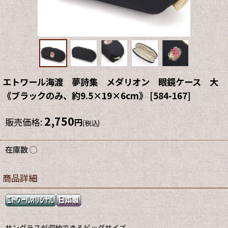
エトワール海渡 夢詩集 メダリオン 眼鏡ケース 大
《ブラックのみ、約9.5×19×6cm》
[
584-167
]
2,750
販売価格
:
円
(税込)
在庫数 ◯
商品詳細
サングラスが収納できるビッグサイズ