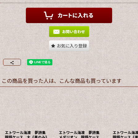
お気に入り登録
この商品を買った人は、こんな商品も買っています
エトワール海渡 夢詩集
エトワール海渡 夢詩集
エトワール海
眼鏡ケース 大《黒のみ》
メダリオン 眼鏡ケース
眼鏡ケース《黒