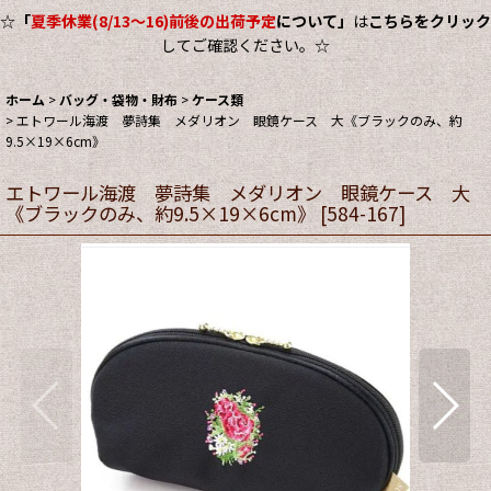
☆
「
夏季休業(8/13～16)前後の出荷予定
について」
は
こちらをクリック
してご確認ください。☆
ホーム
>
バッグ・袋物・財布
>
ケース類
>
エトワール海渡 夢詩集 メダリオン 眼鏡ケース 大《ブラックのみ、約
9.5×19×6cm》
エトワール海渡 夢詩集 メダリオン 眼鏡ケース 大
《ブラックのみ、約9.5×19×6cm》
[
584-167
]