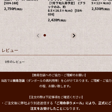
[
584-168
]
【7月下旬入荷予定】《ブラ
5×12×4cm
ックのみ、約
2,750
2,530
円
円
(税込)
(税込)
8.5×16.5×4cm》
[
584-
036
]
2,420
円
(税込)
レビュー
0
件のレビュー
【簡易包装へのご協力・ご理解のお願い】
当店では
簡易包装
（ダンボールの再利用等）を心がけております。ご理解・ご協力
。
の程、お願い致します
【注文の際は下記事項をご確認ください】
・ご注文後に弊社より別途送信する
「ご用命承りメール」により、正式にご
注文をお受けしたこと
になります。