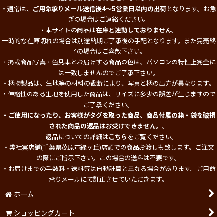
・通常は、
ご用命承りメール送信後4～5営業日以内の出荷
となります。お急
ぎの場合はご連絡ください。
・本サイトの商品は
在庫と連動しておりません
。
一時的な在庫切れの場合は別途納期ご了承後の手配となります。また完売終
了の場合はご容赦下さい。
・掲載商品写真・色見本とお届けする商品の色は、パソコンの特性上完全に
は一致しませんのでご了承下さい。
・柄物製品は、生地等の材料の裁断により、写真と柄の出方が異なります。
・伸縮性のある生地を使用した商品は、サイズに多少の誤差が生じますので
ご了承ください。
・ご使用になったり、お客様がタグを取った商品、商品付属の箱・袋を破損
された商品の返品はお受けできません。
。
返品についての詳細は
こちら
をご覧ください。
・弊社実店舗(千葉県茂原市緑ヶ丘)店頭での商品お渡しも致します。ご注文
の際にご指示下さい。この場合の送料は不要です。
・お届けまでの手数料・送料等は自動計算と異なる場合があります。ご用命
承りメールにて訂正させていただきます。
ホーム
ショッピングカート