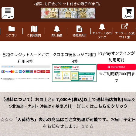
内部にも口金ポケット付きの親子がま口。
メニュー
カート
エトワールのカ
エトワール公式
カテゴリ
ご利用案内
弊社概要
特商法表示
タログ
サイト集
PayPayオンラインが
各種クレジットカードがご
クロネコ後払いがご利用
利用可能
利用可能
可能
※ご利用額7000円ま
で
【送料について】
お買上合計
7,000円(税込)以上で送料当店負担
(
食品及
詳しくは
こちらをクリック
び北海道・九州・沖縄は別基準送料)
☆☆☆
「入荷待ち」表示の商品はご注文処理が可能
です。お届け予定日
をお知らせします。☆☆☆