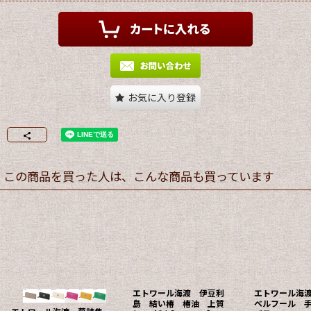
お気に入り登録
この商品を買った人は、こんな商品も買っています
エトワール海渡 伊豆利
エトワール海
島 結い椿 椿油 上質
ベルフール 