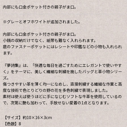
内部にも口金ポケット付きの親子がま口。
※グレーとオフホワイトが追加されました。
内部にも口金ポケット付きの親子がま口。
小銭の収納だけでなく、紙幣も難なく入れられます。
底のファスナーポケットにはレシートや印鑑などの小物も入れられ
ます。
『夢詩集』は、「快適な毎日を過ごすためにエレガントで使いやす
く」をテーマに、美しく繊細な刺繍を施したバッグと革小物シリー
ズ。
傷つきやすい革を薄く均一になめし、直接刺繍する繊細な作業と高
度な技術で色とりどりの野の花を多色刺繍で表現しました。
素材は使えば使うほどに手になじむソフトな牛革を使用しているの
で、次第に艶も加わって、手放せない愛着の1点となります。
【サイズ】約10×16×3cm
【色数】8