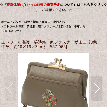
☆
「
夏季休業(8/13～16)前後の出荷予定
について」
は
こちらをクリック
してご確認ください。☆
ホーム
>
バッグ・袋物・財布
>
がま口・小銭入れ
>
エトワール海渡 夢詩集 底ファスナーがま口《8色、牛革、約
10×16×3cm》
エトワール海渡 夢詩集 底ファスナーがま口《8色、
牛革、約10×16×3cm》
[
587-065
]