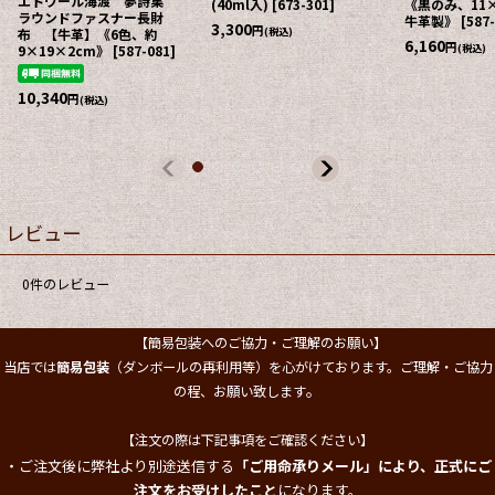
エトワール海渡 夢詩集
(40ml入)
[
673-301
]
《黒のみ、11×
ラウンドファスナー長財
牛革製》
[
587
3,300
円
(税込)
布 【牛革】《6色、約
6,160
円
(税込)
9×19×2cm》
[
587-081
]
10,340
円
(税込)
レビュー
0
件のレビュー
【簡易包装へのご協力・ご理解のお願い】
当店では
簡易包装
（ダンボールの再利用等）を心がけております。ご理解・ご協力
。
の程、お願い致します
【注文の際は下記事項をご確認ください】
・ご注文後に弊社より別途送信する
「ご用命承りメール」により、正式にご
注文をお受けしたこと
になります。