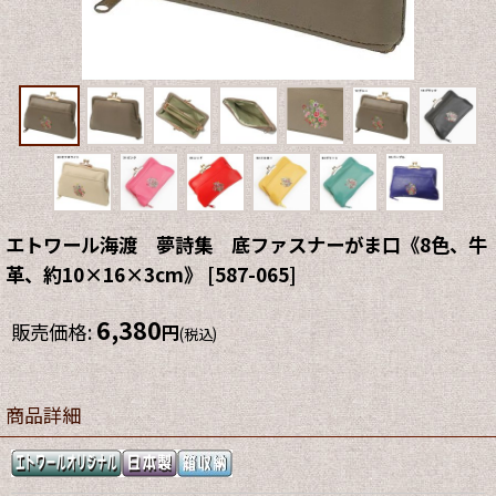
エトワール海渡 夢詩集 底ファスナーがま口《8色、牛
革、約10×16×3cm》
[
587-065
]
6,380
販売価格
:
円
(税込)
商品詳細