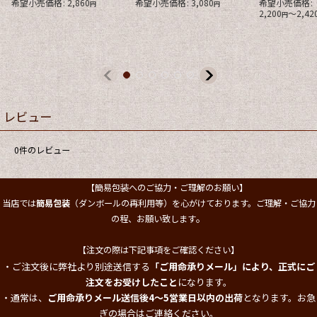
希望小売価格
:
2,860
希望小売価格
:
3,080
希望小売価格
:
円
円
2,200
～2,42
円
レビュー
0
件のレビュー
【簡易包装へのご協力・ご理解のお願い】
当店では
簡易包装
（ダンボールの再利用等）を心がけております。ご理解・ご協力
。
の程、お願い致します
【注文の際は下記事項をご確認ください】
・ご注文後に弊社より別途送信する
「ご用命承りメール」により、正式にご
注文をお受けしたこと
になります。
・通常は、
ご用命承りメール送信後4～5営業日以内の出荷
となります。お急
ぎの場合はご連絡ください。