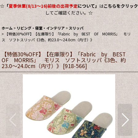
☆
「
夏季休業(8/13～16)前後の出荷予定
について」
は
こちらをクリック
してご確認ください。☆
ホーム
>
リビング・寝室・インテリア
>
スリッパ
>
【特価30%OFF】【在庫限り】「Fabric by BEST OF MORRIS」 モリ
ス ソフトスリッパ《3色、約23.0〜24.0cm（内寸）》
【特価30%OFF】【在庫限り】「Fabric by BEST
OF MORRIS」 モリス ソフトスリッパ《3色、約
23.0〜24.0cm（内寸）》
[
918-566
]