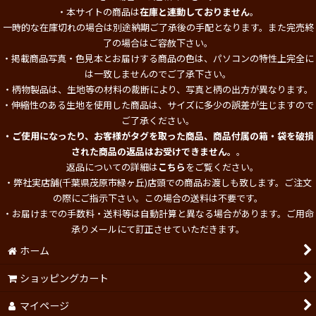
・本サイトの商品は
在庫と連動しておりません
。
一時的な在庫切れの場合は別途納期ご了承後の手配となります。また完売終
了の場合はご容赦下さい。
・掲載商品写真・色見本とお届けする商品の色は、パソコンの特性上完全に
は一致しませんのでご了承下さい。
・柄物製品は、生地等の材料の裁断により、写真と柄の出方が異なります。
・伸縮性のある生地を使用した商品は、サイズに多少の誤差が生じますので
ご了承ください。
・ご使用になったり、お客様がタグを取った商品、商品付属の箱・袋を破損
された商品の返品はお受けできません。
。
返品についての詳細は
こちら
をご覧ください。
・弊社実店舗(千葉県茂原市緑ヶ丘)店頭での商品お渡しも致します。ご注文
の際にご指示下さい。この場合の送料は不要です。
・お届けまでの手数料・送料等は自動計算と異なる場合があります。ご用命
承りメールにて訂正させていただきます。
ホーム
ショッピングカート
マイページ