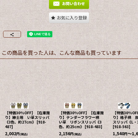
お気に入り登録
この商品を買った人は、こんな商品も買っています
【特価30%OFF】【在庫限
【特価30%OFF】【在庫限
【特価30%O
り】紳士用 い草スリッパ
り】テンダーフラワー柄
り】格子柄 
《3色、約27cm》
[
918-
い草 リボンスリッパ《3
スリッパ《L・
487
]
色、約25cm》
[
918-483
]
[
918-563
]
2,002
2,156
1,540
～1,
円
円
円
(税込)
(税込)