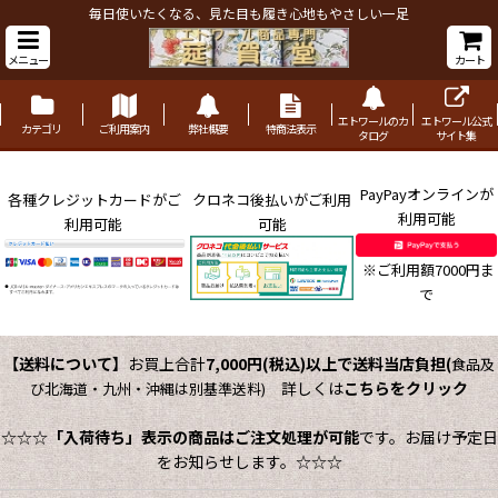
毎日使いたくなる、見た目も履き心地もやさしい一足
メニュー
カート
エトワールのカ
エトワール公式
カテゴリ
ご利用案内
弊社概要
特商法表示
タログ
サイト集
PayPayオンラインが
各種クレジットカードがご
クロネコ後払いがご利用
利用可能
利用可能
可能
※ご利用額7000円ま
で
【送料について】
お買上合計
7,000円(税込)以上で送料当店負担
(
食品及
詳しくは
こちらをクリック
び北海道・九州・沖縄は別基準送料)
☆☆☆
「入荷待ち」表示の商品はご注文処理が可能
です。お届け予定日
をお知らせします。☆☆☆