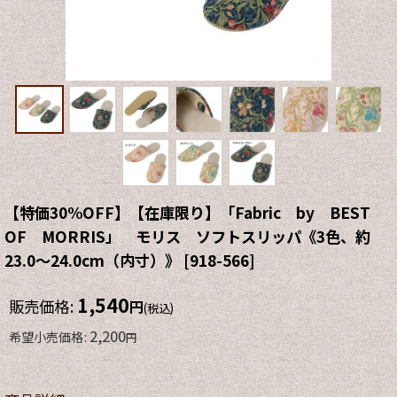
【特価30%OFF】【在庫限り】「Fabric by BEST
OF MORRIS」 モリス ソフトスリッパ《3色、約
23.0〜24.0cm（内寸）》
[
918-566
]
1,540
販売価格
:
円
(税込)
2,200
希望小売価格
:
円