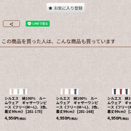
お気に入り登録
この商品を買った人は、こんな商品も買っています
シルエス 綿100% ルー
シルエス 綿100% ルー
シルエス 綿1
ムウェア ギャザーワンピ
ムウェア ギャザーワンピ
ムウェア ギ
ース《フリー(M〜L)、3色、
ース《フリー(M〜L)、3色、
ース《フリー(M
着丈99cm》
[
281-175
]
着丈99cm》
[
281-168
]
着丈99cm》
[
4,950
4,950
4,950
円
円
円
(税込)
(税込)
(税込)