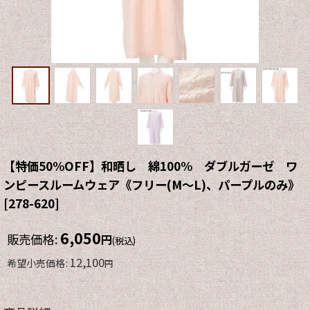
【特価50%OFF】和晒し 綿100% ダブルガーゼ ワ
ンピースルームウェア《フリー(M〜L)、パープルのみ》
[
278-620
]
6,050
販売価格
:
円
(税込)
12,100
希望小売価格
:
円