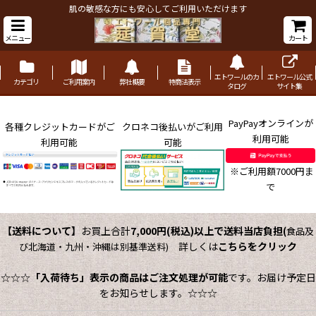
肌の敏感な方にも安心してご利用いただけます
メニュー
カート
エトワールのカ
エトワール公式
カテゴリ
ご利用案内
弊社概要
特商法表示
タログ
サイト集
PayPayオンラインが
各種クレジットカードがご
クロネコ後払いがご利用
利用可能
利用可能
可能
※ご利用額7000円ま
で
【送料について】
お買上合計
7,000円(税込)以上で送料当店負担
(
食品及
詳しくは
こちらをクリック
び北海道・九州・沖縄は別基準送料)
☆☆☆
「入荷待ち」表示の商品はご注文処理が可能
です。お届け予定日
をお知らせします。☆☆☆