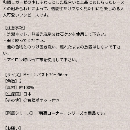
和晒しガーゼの少しふわっとした風合いと上品にあしらったレース
との組み合わせによって、機能性だけでなく見た目にも楽しめる大
人可愛いワンピースです。
【注意事項】
・洗濯ネット、無蛍光洗剤又は石ケンを使用して下さい。
・弱く絞ってください。
・他の色物とのつけ置き洗い、濡れたままの放置はしないで下さ
い。
・アイロン時は当て布を使用して下さい。
【サイズ】M〜L：バスト79〜96cm
【色数】3
【素材】綿100%
【生産国】日本
【その他】◇右腰ポケット付き
【所属シリーズ】「
特売コーナー
」シリーズの商品です。
【お願い】