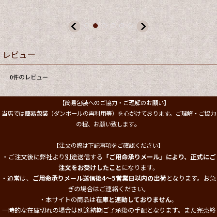
レビュー
0
件のレビュー
【簡易包装へのご協力・ご理解のお願い】
当店では
簡易包装
（ダンボールの再利用等）を心がけております。ご理解・ご協力
。
の程、お願い致します
【注文の際は下記事項をご確認ください】
・ご注文後に弊社より別途送信する
「ご用命承りメール」により、正式にご
注文をお受けしたこと
になります。
・通常は、
ご用命承りメール送信後4～5営業日以内の出荷
となります。お急
ぎの場合はご連絡ください。
・本サイトの商品は
在庫と連動しておりません
。
一時的な在庫切れの場合は別途納期ご了承後の手配となります。また完売終