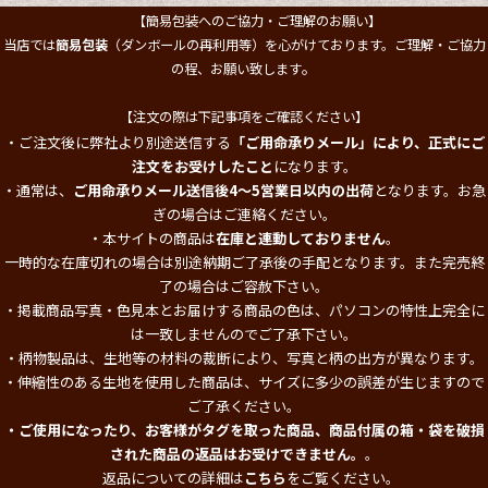
【簡易包装へのご協力・ご理解のお願い】
当店では
簡易包装
（ダンボールの再利用等）を心がけております。ご理解・ご協力
。
の程、お願い致します
【注文の際は下記事項をご確認ください】
・ご注文後に弊社より別途送信する
「ご用命承りメール」により、正式にご
注文をお受けしたこと
になります。
・通常は、
ご用命承りメール送信後4～5営業日以内の出荷
となります。お急
ぎの場合はご連絡ください。
・本サイトの商品は
在庫と連動しておりません
。
一時的な在庫切れの場合は別途納期ご了承後の手配となります。また完売終
了の場合はご容赦下さい。
・掲載商品写真・色見本とお届けする商品の色は、パソコンの特性上完全に
は一致しませんのでご了承下さい。
・柄物製品は、生地等の材料の裁断により、写真と柄の出方が異なります。
・伸縮性のある生地を使用した商品は、サイズに多少の誤差が生じますので
ご了承ください。
・ご使用になったり、お客様がタグを取った商品、商品付属の箱・袋を破損
された商品の返品はお受けできません。
。
返品についての詳細は
こちら
をご覧ください。