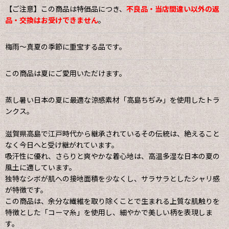
【ご注意】この商品は特価品につき、
不良品・当店間違い以外の返
品・交換はお受けできません
。
梅雨〜真夏の季節に重宝する品です。
この商品は夏にご愛用いただけます。
蒸し暑い日本の夏に最適な涼感素材「高島ちぢみ」を使用したトラ
ンクス。
滋賀県高島で江戸時代から継承されているその伝統は、絶えること
なく今日へと受け継がれています。
吸汗性に優れ、さらりと爽やかな着心地は、高温多湿な日本の夏の
風土に適しています。
独特なシボが肌への接地面積を少なくし、サラサラとしたシャリ感
が特徴です。
この商品は、余分な繊維を取り除くことで生まれる上質な肌触りを
特徴とした「コーマ糸」を使用し、細やかで美しい柄を表現しま
す。