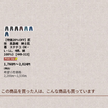
【特価20%OFF】匠
技 高島縮 紳士肌
着 ステテコ《M・
L・LL、4柄、綿
100%》
[
449-313
]
1,760
～2,024
円
円
(税込)
希望小売価格
:
2,200
～2,530
円
円
この商品を買った人は、こんな商品も買っています