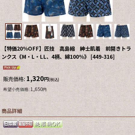
【特価20%OFF】匠技 高島縮 紳士肌着 前開きトラ
ンクス《M・L・LL、4柄、綿100%》
[
449-316
]
1,320
販売価格
:
円
(税込)
1,650
希望小売価格
:
円
商品詳細