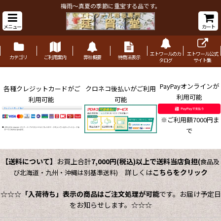
梅雨〜真夏の季節に重宝する品です。
メニュー
カート
エトワールのカ
エトワール公式
カテゴリ
ご利用案内
弊社概要
特商法表示
タログ
サイト集
PayPayオンラインが
各種クレジットカードがご
クロネコ後払いがご利用
利用可能
利用可能
可能
※ご利用額7000円ま
で
【送料について】
お買上合計
7,000円(税込)以上で送料当店負担
(
食品及
詳しくは
こちらをクリック
び北海道・九州・沖縄は別基準送料)
☆☆☆
「入荷待ち」表示の商品はご注文処理が可能
です。お届け予定日
をお知らせします。☆☆☆