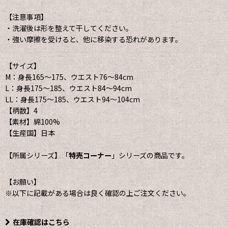
【注意事項】
・洗濯後は形を整えて干してください。
・強い摩擦を受けると、他に移染する恐れがあります。
【サイズ】
M：身長165〜175、ウエスト76〜84cm
L：身長175〜185、ウエスト84〜94cm
LL：身長175〜185、ウエスト94〜104cm
【柄数】4
【素材】綿100%
【生産国】日本
【所属シリーズ】「
特売コーナー
」シリーズの商品です。
【お願い】
※以下に記載がある場合は良く確認の上ご注文ください。
在庫確認はこちら