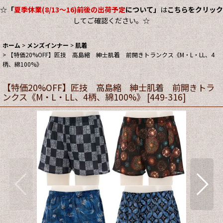
☆
「
夏季休業(8/13～16)前後の出荷予定
について」
は
こちらをクリック
してご確認ください。☆
ホーム
>
メンズインナー
>
肌着
>
【特価20%OFF】匠技 高島縮 紳士肌着 前開きトランクス《M・L・LL、4
柄、綿100%》
【特価20%OFF】匠技 高島縮 紳士肌着 前開きトラ
ンクス《M・L・LL、4柄、綿100%》
[
449-316
]