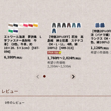
【特価20%OFF】BVD 綿
【特価20%OFF】BVD 吸
【特価50%OF
涼（パナマ織） 前開きト
水速乾 前開きニットトラ
夏用婦人パジ
ランクス《M・L・LL、3
ンクス《M・L・LL、4柄》
ぢみ 衿なし
色、綿100%》
[
449-323
]
[
443-347
]
パンツ《M・L
み、綿100%
1,126
1,126
円
円
(税込)
(税込)
3,575
円
希望小売価格
:
1,408
希望小売価格
:
1,408
(税込)
円
円
希望小売価格
:
レビュー
0
件のレビュー