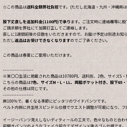
☆この商品は
送料全額弊社負担
です。(ただし北海道・九州・沖縄県は地
股下丈直しを追加料金(1100円)で承り
ます。ご注文時に連絡欄等に股
ご請求額を弊社にて加算訂正してご連絡します。
直しに1週間前後の日数をいただきますので、お届け予定は別途お知
ただし
返品はお受けできなくなります
のでご了承ください。
この商品は春夏にご愛用いただけます。
------------------
※某〇〇生活に掲載された商品は10780円、送料別、2色、サイズS・
こちらの商品は
7色、サイズM・L・LL、両脇ポケット付き、股下65
その他の仕様は同じです。
------------------
麻100％で、暑くなる季節にピッタリのワイドパンツです。
ベルト内側に共生地スピンドル仕様でウエスト調整が可能になり、フ
イージーパンツ見えしないディティールの工夫で、色々なものと合わ
前開きパンツのようなフェイク前立てデザイン×後ろゴム仕様です。