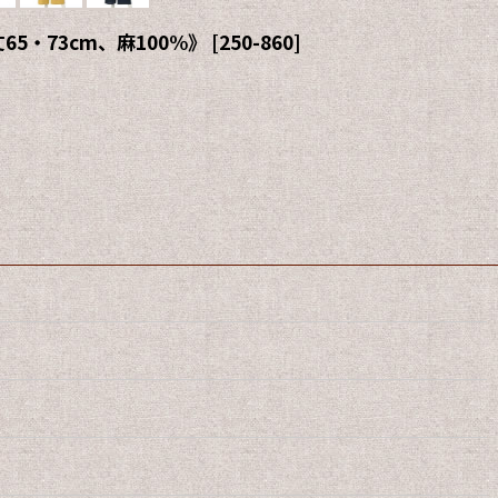
5・73cm、麻100%》
[
250-860
]