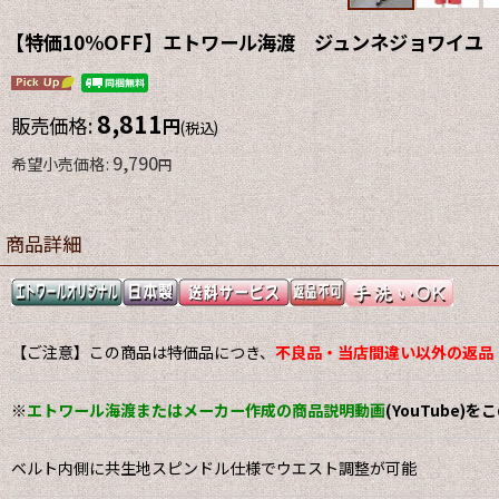
【特価10%OFF】エトワール海渡 ジュンネジョワイユ 
8,811
販売価格
:
円
(税込)
9,790
希望小売価格
:
円
商品詳細
【ご注意】この商品は特価品につき、
不良品・当店間違い以外の返品
※
エトワール海渡またはメーカー作成の商品説明動画
(YouTube)
ベルト内側に共生地スピンドル仕様でウエスト調整が可能