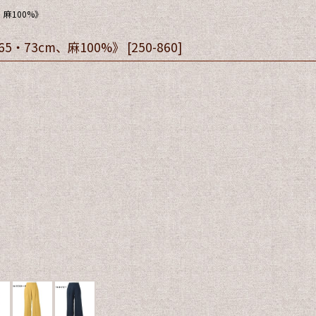
麻100%》
・73cm、麻100%》
[
250-860
]