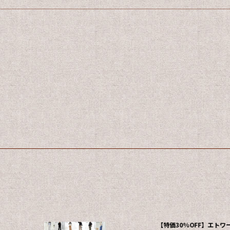
【特価30%OFF】エト