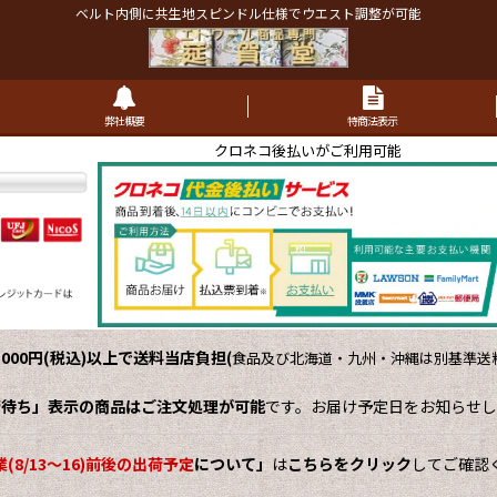
ベルト内側に共生地スピンドル仕様でウエスト調整が可能
弊社概要
特商法表示
クロネコ後払いがご利用可能
,000円(税込)以上で送料当店負担
(
食品及び北海道・九州・沖縄は別基準送料
荷待ち」表示の商品はご注文処理が可能
です。お届け予定日をお知らせし
(8/13～16)前後の出荷予定
について」
は
こちらをクリック
してご確認