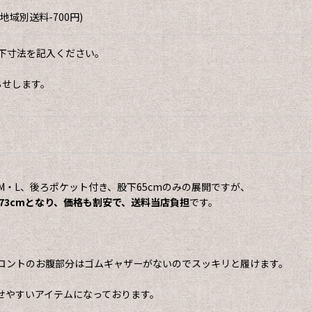
域別送料-700円)
下寸法を記入ください。
らせします。
M・L、後ろポケット付き、股下65cmのみの展開ですが、
・73cmとなり、価格も割安で、送料当店負担
です。
ロントのお腹部分はゴムギャザーがないのでスッキリと履けます。
せやすいアイテムになっております。