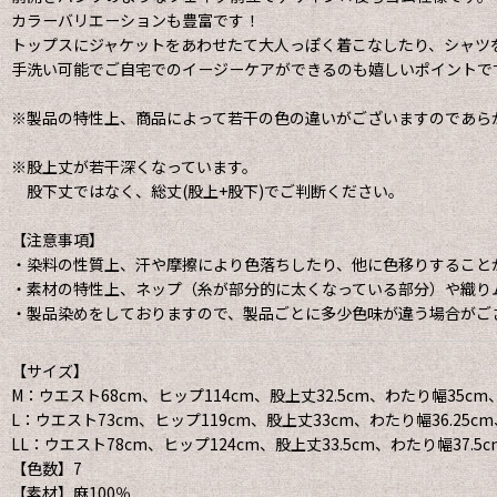
カラーバリエーションも豊富です！
トップスにジャケットをあわせたて大人っぽく着こなしたり、シャツ
手洗い可能でご自宅でのイージーケアができるのも嬉しいポイントで
※製品の特性上、商品によって若干の色の違いがございますのであら
※股上丈が若干深くなっています。
股下丈ではなく、総丈(股上+股下)でご判断ください。
【注意事項】
・染料の性質上、汗や摩擦により色落ちしたり、他に色移りすること
・素材の特性上、ネップ（糸が部分的に太くなっている部分）や織り
・製品染めをしておりますので、製品ごとに多少色味が違う場合がご
【サイズ】
M：ウエスト68cm、ヒップ114cm、股上丈32.5cm、わたり幅35cm、
L：ウエスト73cm、ヒップ119cm、股上丈33cm、わたり幅36.25cm、
LL：ウエスト78cm、ヒップ124cm、股上丈33.5cm、わたり幅37.5c
【色数】7
【素材】麻100％