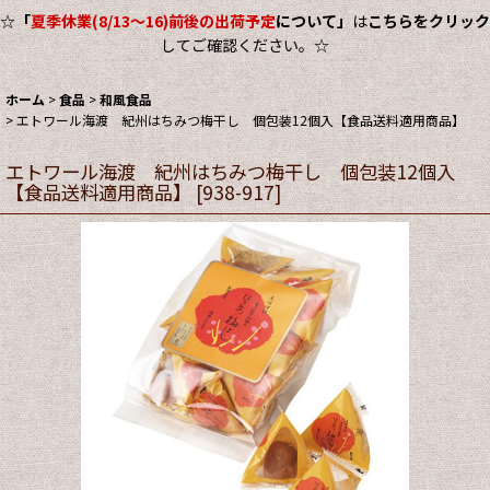
☆
「
夏季休業(8/13～16)前後の出荷予定
について」
は
こちらをクリック
してご確認ください。☆
ホーム
>
食品
>
和風食品
>
エトワール海渡 紀州はちみつ梅干し 個包装12個入【食品送料適用商品】
エトワール海渡 紀州はちみつ梅干し 個包装12個入
【食品送料適用商品】
[
938-917
]