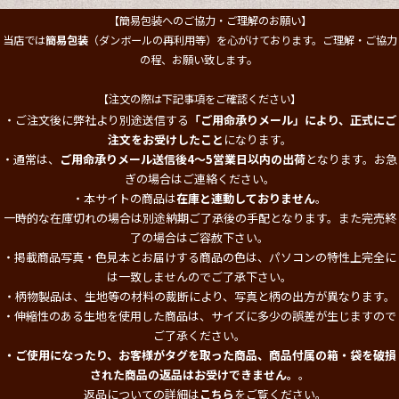
【簡易包装へのご協力・ご理解のお願い】
当店では
簡易包装
（ダンボールの再利用等）を心がけております。ご理解・ご協力
。
の程、お願い致します
【注文の際は下記事項をご確認ください】
・ご注文後に弊社より別途送信する
「ご用命承りメール」により、正式にご
注文をお受けしたこと
になります。
・通常は、
ご用命承りメール送信後4～5営業日以内の出荷
となります。お急
ぎの場合はご連絡ください。
・本サイトの商品は
在庫と連動しておりません
。
一時的な在庫切れの場合は別途納期ご了承後の手配となります。また完売終
了の場合はご容赦下さい。
・掲載商品写真・色見本とお届けする商品の色は、パソコンの特性上完全に
は一致しませんのでご了承下さい。
・柄物製品は、生地等の材料の裁断により、写真と柄の出方が異なります。
・伸縮性のある生地を使用した商品は、サイズに多少の誤差が生じますので
ご了承ください。
・ご使用になったり、お客様がタグを取った商品、商品付属の箱・袋を破損
された商品の返品はお受けできません。
。
返品についての詳細は
こちら
をご覧ください。