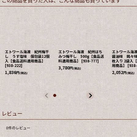
この商品を買った人は、こんな商品も買っています
エトワール海渡 紀州梅干
エトワール海渡 紀州はち
エトワール海
し うす塩味 個包装12個
みつ梅干し 500g【食品送
醤油味 銘々味
入【食品送料適用商品】
料適用商品】
[
938-777
]
枚入り 2袋入
[
938-222
]
用商品】
[
938
3,780
円
(税込)
1,836
2,052
円
円
(税込)
(税込)
レビュー
0
件のレビュー