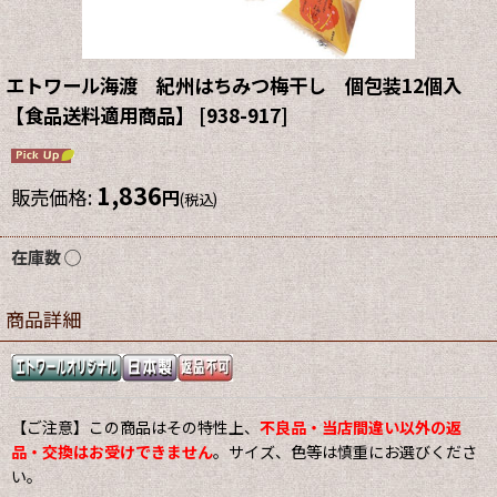
エトワール海渡 紀州はちみつ梅干し 個包装12個入
【食品送料適用商品】
[
938-917
]
1,836
販売価格
:
円
(税込)
在庫数 ◯
商品詳細
【ご注意】この商品はその特性上、
不良品・当店間違い以外の返
品・交換はお受けできません
。サイズ、色等は慎重にお選びくださ
い。