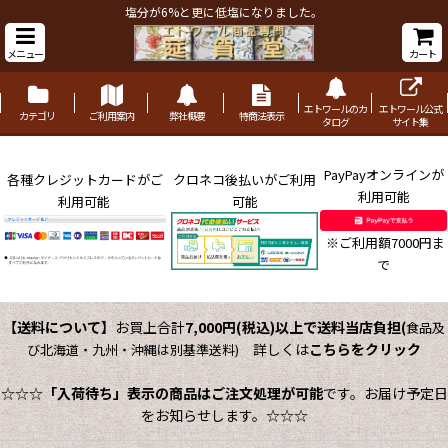
塩分が6%と更に低塩になりました。
メニュー
カート
エトワールのカ
エトワール公式
カテゴリ
ご利用案内
弊社概要
特商法表示
タログ
サイト集
PayPayオンラインが
各種クレジットカードがご
クロネコ後払いがご利用
利用可能
利用可能
可能
※ご利用額7000円ま
で
【送料について】
お買上合計
7,000円(税込)以上で送料当店負担
(
食品及
詳しくは
こちらをクリック
び北海道・九州・沖縄は別基準送料)
☆☆☆
「入荷待ち」表示の商品はご注文処理が可能
です。お届け予定日
をお知らせします。☆☆☆