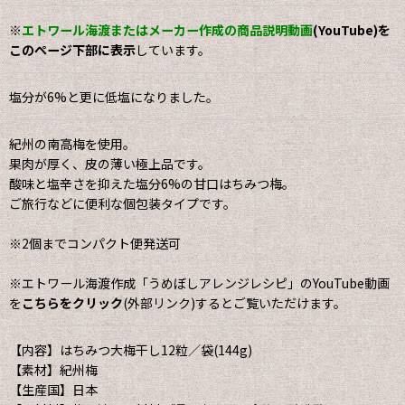
※
エトワール海渡またはメーカー作成の商品説明動画
(YouTube)を
このページ下部に表示
しています。
塩分が6%と更に低塩になりました。
紀州の南高梅を使用。
果肉が厚く、皮の薄い極上品です。
酸味と塩辛さを抑えた塩分6%の甘口はちみつ梅。
ご旅行などに便利な個包装タイプです。
※2個までコンパクト便発送可
※エトワール海渡作成「うめぼしアレンジレシピ」のYouTube動画
を
こちらをクリック
(外部リンク)するとご覧いただけます。
【内容】はちみつ大梅干し12粒／袋(144g)
【素材】紀州梅
【生産国】日本