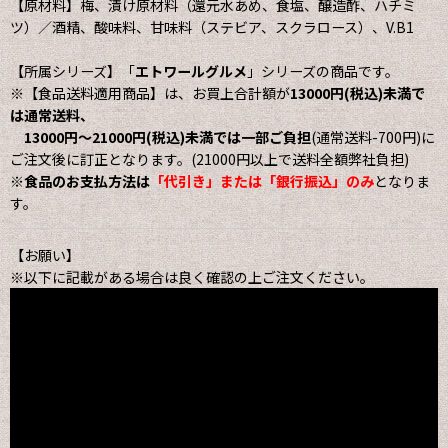
【原材料】梅、漬け原材料（還元水あめ、食塩、醸造酢、ハチミ
ツ）／酒精、酸味料、甘味料（ステビア、スクラロース）、V.B1
【所属シリーズ】「
エトワールグルメ
」シリーズの商品です。
※【食品送料適用商品】は、お買上合計額が
13000円(税込)未満で
は通常送料、
13000円〜21000円(税込)未満では一部ご負担
(通常送料-700円)に
ご注文後に訂正となります。(21000円以上で送料全額弊社負担)
※
食品のお支払方法は
「代引き」または「銀行振込」のみ
となりま
す。
【お願い】
※以下に記載がある場合は良く確認の上ご注文ください。