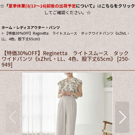
☆
「
夏季休業(8/13～16)前後の出荷予定
について」
は
こちらをクリック
してご確認ください。☆
ホーム
>
レディスアウター
>
パンツ
>
【特価30%OFF】Reginetta ライトスムース タックワイドパンツ《xZhrL・
LL、4色、股下丈65cm》
【特価30%OFF】Reginetta ライトスムース タック
ワイドパンツ《xZhrL・LL、4色、股下丈65cm》
[
250-
949
]