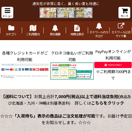
通気性が非常に高く、暑く長い夏も快適に
メニュー
カート
エトワールのカ
エトワール公式
カテゴリ
ご利用案内
弊社概要
特商法表示
タログ
サイト集
PayPayオンラインが
各種クレジットカードがご
クロネコ後払いがご利用
利用可能
利用可能
可能
※ご利用額7000円ま
で
【送料について】
お買上合計
7,000円(税込)以上で送料当店負担
(
食品及
詳しくは
こちらをクリック
び北海道・九州・沖縄は別基準送料)
☆☆☆
「入荷待ち」表示の商品はご注文処理が可能
です。お届け予定日
をお知らせします。☆☆☆