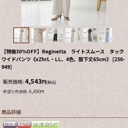
【特価30%OFF】Reginetta ライトスムース タック
ワイドパンツ《xZhrL・LL、4色、股下丈65cm》
[
250-
949
]
4,543
販売価格
:
円
(税込)
6,490
希望小売価格
:
円
商品詳細