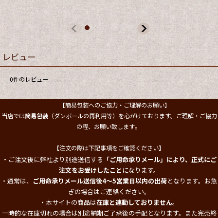
レビュー
0
件のレビュー
【簡易包装へのご協力・ご理解のお願い】
当店では
簡易包装
（ダンボールの再利用等）を心がけております。ご理解・ご協力
。
の程、お願い致します
【注文の際は下記事項をご確認ください】
・ご注文後に弊社より別途送信する
「ご用命承りメール」により、正式にご
注文をお受けしたこと
になります。
・通常は、
ご用命承りメール送信後4～5営業日以内の出荷
となります。お急
ぎの場合はご連絡ください。
・本サイトの商品は
在庫と連動しておりません
。
一時的な在庫切れの場合は別途納期ご了承後の手配となります。また完売終