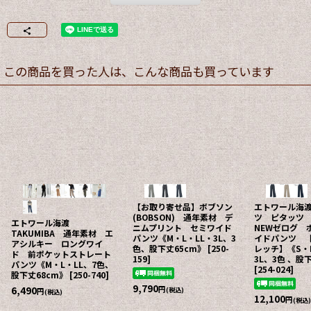
この商品を買った人は、こんな商品も買っています
【お取り寄せ品】ボブソン
エトワール海
(BOBSON) 通年素材 デ
ツ ピタッツ
エトワール海渡
ニムプリント セミワイド
NEWゼログ 
TAKUMIBA 通年素材 エ
パンツ《M・L・LL・3L、3
イドパンツ 【
アシルキー ロングワイ
色、股下丈65cm》
[
250-
レッチ】《S・
ド 前ポケットストレート
159
]
3L、3色 、股
パンツ《M・L・LL、7色、
[
254-024
]
股下丈68cm》
[
250-740
]
9,790
6,490
円
(税込)
円
(税込)
12,100
円
(税込