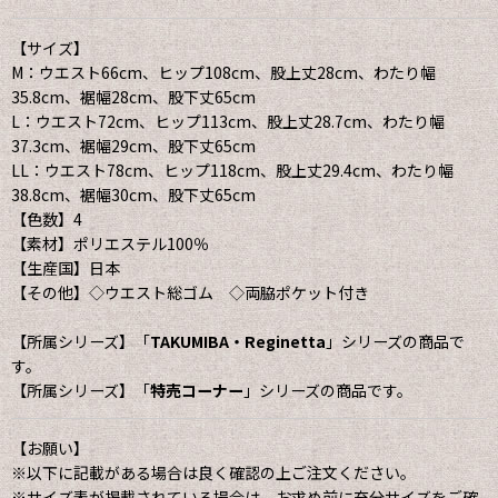
【サイズ】
M：ウエスト66cm、ヒップ108cm、股上丈28cm、わたり幅
35.8cm、裾幅28cm、股下丈65cm
L：ウエスト72cm、ヒップ113cm、股上丈28.7cm、わたり幅
37.3cm、裾幅29cm、股下丈65cm
LL：ウエスト78cm、ヒップ118cm、股上丈29.4cm、わたり幅
38.8cm、裾幅30cm、股下丈65cm
【色数】4
【素材】ポリエステル100％
【生産国】日本
【その他】◇ウエスト総ゴム ◇両脇ポケット付き
【所属シリーズ】「
TAKUMIBA・Reginetta
」シリーズの商品で
す。
【所属シリーズ】「
特売コーナー
」シリーズの商品です。
【お願い】
※以下に記載がある場合は良く確認の上ご注文ください。
※サイズ表が掲載されている場合は、お求め前に充分サイズをご確