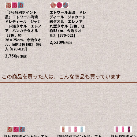
『5%特別ポイント
エトワール海渡 ドレ
品』エトワール海渡
ディール ジャカード
ドレディール ジャカ
織タオル エレノア
ード織タオル エレノ
丸型タオル《3色、径
ア ハンカチタオル
約55cm、今治タオ
《3色、約
ル》
[
870-021
]
26×25cm、今治タオ
2,530
円
(税込)
ル、同色5枚1組》 5枚
入
[
870-019
]
2,750
円
(税込)
この商品を買った人は、こんな商品も買っています
『5%特別ポイント品』エト
エトワール海渡 ドレディ
『5%特別ポ