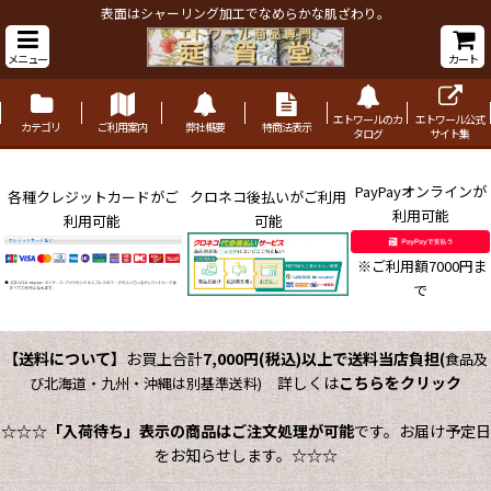
表面はシャーリング加工でなめらかな肌ざわり。
メニュー
カート
エトワールのカ
エトワール公式
カテゴリ
ご利用案内
弊社概要
特商法表示
タログ
サイト集
PayPayオンラインが
各種クレジットカードがご
クロネコ後払いがご利用
利用可能
利用可能
可能
※ご利用額7000円ま
で
【送料について】
お買上合計
7,000円(税込)以上で送料当店負担
(
食品及
詳しくは
こちらをクリック
び北海道・九州・沖縄は別基準送料)
☆☆☆
「入荷待ち」表示の商品はご注文処理が可能
です。お届け予定日
をお知らせします。☆☆☆