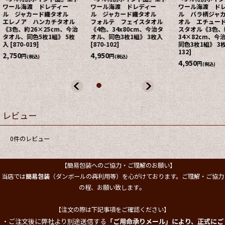
ワール海渡 ドレディー
ール ジャカード織タオ
ワール海渡 
ル バラ柄ジャカード織タ
ル エレノア 丸型タオル
ル バラ柄ジ
オル エチュード フェイ
《3色、径約55cm、今治タ
オル ドレデ
スタオル《3色、約
オル》
[
870-021
]
ン ハンカチ
34×82cm、今治タオル、
クのみ、約23
2,530
円
(税込)
同色3枚1組》 3枚入
[
870-
治タオル、同色
132
]
枚入
[
870-164
4,950
2,750
円
円
(税込)
(税込)
レビュー
0
件のレビュー
【簡易包装へのご協力・ご理解のお願い】
当店では
簡易包装
（ダンボールの再利用等）を心がけております。ご理解・ご協力
。
の程、お願い致します
【注文の際は下記事項をご確認ください】
・ご注文後に弊社より別途送信する
「ご用命承りメール」により、正式にご