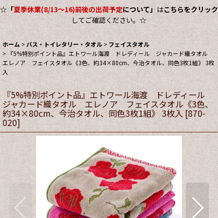
☆
「
夏季休業(8/13～16)前後の出荷予定
について」
は
こちらをクリック
してご確認ください。☆
ホーム
>
バス・トイレタリー・タオル
>
フェイスタオル
>
『5%特別ポイント品』エトワール海渡 ドレディール ジャカード織タオル
エレノア フェイスタオル《3色、約34×80cm、今治タオル、同色3枚1組》 3枚
入
『5%特別ポイント品』エトワール海渡 ドレディール
ジャカード織タオル エレノア フェイスタオル《3色、
約34×80cm、今治タオル、同色3枚1組》 3枚入
[
870-
020
]