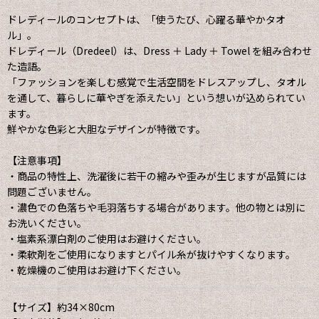
ドレディールのコンセプトは、「使うたび、心躍る華やかタオ
ル」。
ドレディール（Dredeel）は、Dress ＋ Lady ＋ Towel を組み合わせ
た造語。
「ファッションを楽しむ感覚で生活空間をドレスアップし、タオル
を通して、暮らしに華やぎを添えたい」という想いが込められてい
ます。
鮮やかな色彩と大胆なデザインが特徴です。
【注意事項】
・商品の特性上、洗濯後に若干の縮みや歪みが生じますが品質には
問題ございません。
・濃色での色落ちや毛羽落ちする場合があります。他の物とは別に
お洗いください。
・塩素系漂白剤のご使用はお避けください。
・柔軟剤をご使用になりますとパイル糸が抜けやすくなります。
・乾燥機のご使用はお避け下ください。
【サイズ】約34×80cm