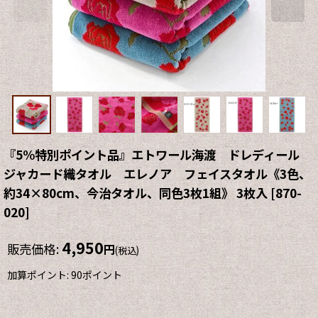
『5%特別ポイント品』エトワール海渡 ドレディール
ジャカード織タオル エレノア フェイスタオル《3色、
約34×80cm、今治タオル、同色3枚1組》 3枚入
[
870-
020
]
4,950
販売価格
:
円
(税込)
加算ポイント: 90ポイント