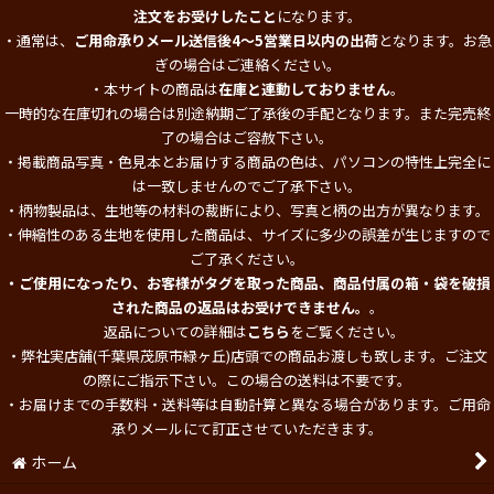
注文をお受けしたこと
になります。
・通常は、
ご用命承りメール送信後4～5営業日以内の出荷
となります。お急
ぎの場合はご連絡ください。
・本サイトの商品は
在庫と連動しておりません
。
一時的な在庫切れの場合は別途納期ご了承後の手配となります。また完売終
了の場合はご容赦下さい。
・掲載商品写真・色見本とお届けする商品の色は、パソコンの特性上完全に
は一致しませんのでご了承下さい。
・柄物製品は、生地等の材料の裁断により、写真と柄の出方が異なります。
・伸縮性のある生地を使用した商品は、サイズに多少の誤差が生じますので
ご了承ください。
・ご使用になったり、お客様がタグを取った商品、商品付属の箱・袋を破損
された商品の返品はお受けできません。
。
返品についての詳細は
こちら
をご覧ください。
・弊社実店舗(千葉県茂原市緑ヶ丘)店頭での商品お渡しも致します。ご注文
の際にご指示下さい。この場合の送料は不要です。
・お届けまでの手数料・送料等は自動計算と異なる場合があります。ご用命
承りメールにて訂正させていただきます。
ホーム