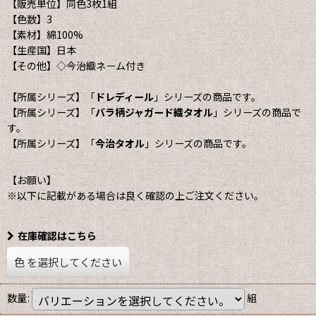
【販売単位】同色3枚1組
【色数】3
【素材】綿100%
【生産国】日本
【その他】◇今治織ネーム付き
【所属シリーズ】「
ドレディール
」シリーズの商品です。
【所属シリーズ】「
バラ柄ジャガード織タオル
」シリーズの商品で
す。
【所属シリーズ】「
今治タオル
」シリーズの商品です。
【お願い】
※以下に記載がある場合は良く確認の上ご注文ください。
在庫確認はこちら
色
を選択してください
数量
:
組