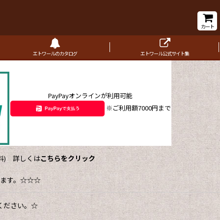
カート
エトワールのカタログ
エトワール公式サイト集
PayPayオンラインが利用可能
※ご利用額7000円まで
詳しくは
こちらをクリック
)
ます。☆☆☆
ください。☆