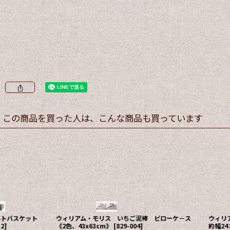
この商品を買った人は、こんな商品も買っています
ウィリアムモリス パッ
収納 エコバッグ《1柄の
ウィリアムモリス いちご泥棒 ゴブラン織り玄
37cm》
[
984-173
]
関マット《2色、60x90cm、ベルギー製》
[
846-