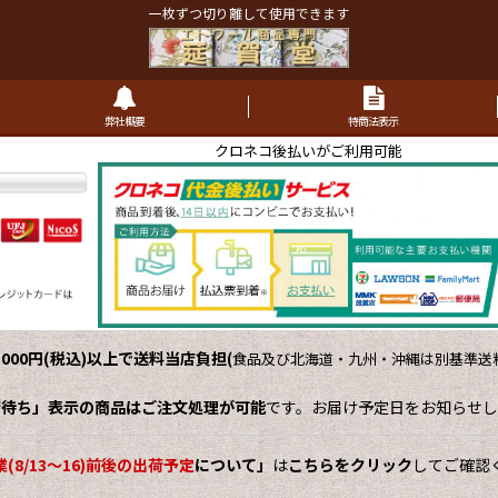
一枚ずつ切り離して使用できます
弊社概要
特商法表示
クロネコ後払いがご利用可能
,000円(税込)以上で送料当店負担
(
食品及び北海道・九州・沖縄は別基準送料
荷待ち」表示の商品はご注文処理が可能
です。お届け予定日をお知らせし
(8/13～16)前後の出荷予定
について」
は
こちらをクリック
してご確認