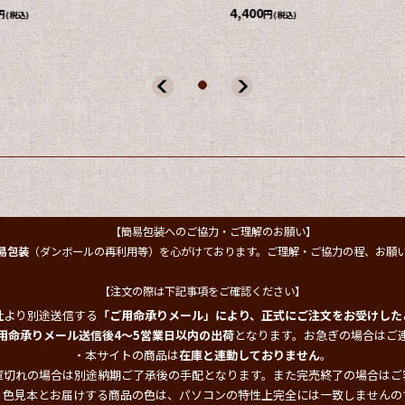
1,485
円
(税込)
【簡易包装へのご協力・ご理解のお願い】
易包装
（ダンボールの再利用等）を心がけております。ご理解・ご協力の程、お願
【注文の際は下記事項をご確認ください】
社より別途送信する
「ご用命承りメール」により、正式にご注文をお受けした
用命承りメール送信後4～5営業日以内の出荷
となります。お急ぎの場合はご
・本サイトの商品は
在庫と連動しておりません
。
庫切れの場合は別途納期ご了承後の手配となります。また完売終了の場合はご
・色見本とお届けする商品の色は、パソコンの特性上完全には一致しませんの