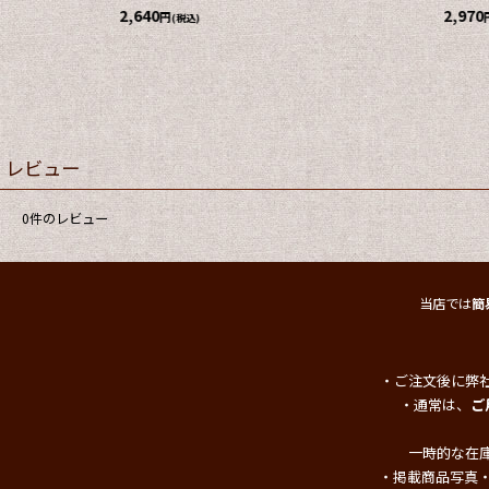
1,870
円
(税込)
050
]
14,300
円
(税込)
レビュー
0
件のレビュー
当店では
簡
・ご注文後に弊
・通常は、
ご
一時的な在
・掲載商品写真