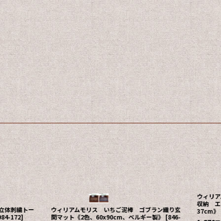
【通院の必需品】 ウイリアム・モリス いちご
泥棒柄 マイナカバーカード・お薬手帳 通院ポ
『5%特別ポイント品』ウ
ーチ《1柄、D2.0×W14.0×H21.5（cm）》
100% UV加工 トンボ《
[
594-047
]