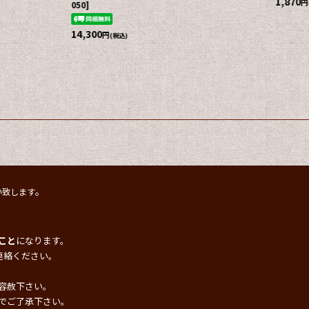
同色2枚1組》 2枚入
[
103
2,178
円
(税込)
2,420
円
(税込)
。
い致します
こと
になります。
連絡ください。
容赦下さい。
でご了承下さい。