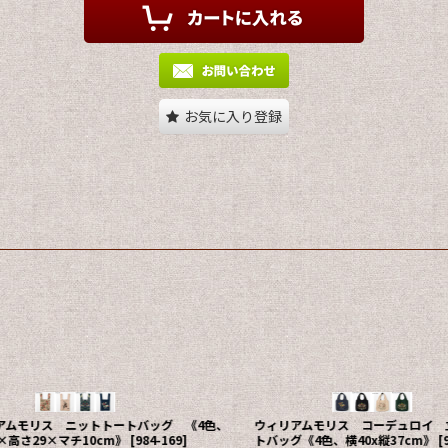
お気に入り登録
チワーク柄 コンパクト
み、約幅42×高さ
ウィリアムモリス BOX入りマグ《2柄、径約
9×12×高9cm、容量300ml》
[
959-055
]