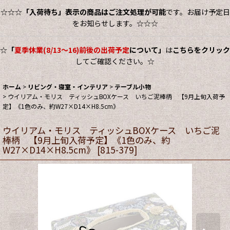
☆☆☆
「入荷待ち」表示の商品はご注文処理が可能
です。お届け予定日
をお知らせします。☆☆☆
☆
「
夏季休業(8/13～16)前後の出荷予定
について」
は
こちらをクリック
してご確認ください。☆
ホーム
>
リビング・寝室・インテリア
>
テーブル小物
>
ウイリアム・モリス ティッシュBOXケース いちご泥棒柄 【9月上旬入荷予
定】《1色のみ、約W27×D14×H8.5cm》
ウイリアム・モリス ティッシュBOXケース いちご泥
棒柄 【9月上旬入荷予定】《1色のみ、約
W27×D14×H8.5cm》
[
815-379
]