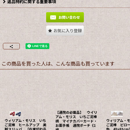
返品特約に関する重要事項
お気に入り登録
この商品を買った人は、こんな商品も買っています
【通院の必需品】 ウイリ
アム・モリス いちご泥棒
ウィリアム・モリス いち
ウィリアム・
柄 マイナカバーカード・
ご泥棒 ヒールアップ 美
ご泥棒 ピロー
お薬手帳 通院ポーチ《1
脚スリッパ 【在庫切れ品
色、43x63cm
柄、