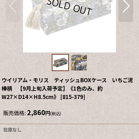
ウイリアム・モリス ティッシュBOXケース いちご泥
棒柄 【9月上旬入荷予定】《1色のみ、約
W27×D14×H8.5cm》
[
815-379
]
2,860
販売価格
:
円
(税込)
在庫なし