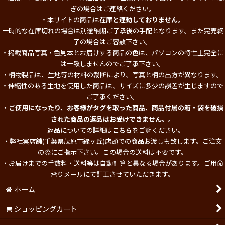
ぎの場合はご連絡ください。
・本サイトの商品は
在庫と連動しておりません
。
一時的な在庫切れの場合は別途納期ご了承後の手配となります。また完売終
了の場合はご容赦下さい。
・掲載商品写真・色見本とお届けする商品の色は、パソコンの特性上完全に
は一致しませんのでご了承下さい。
・柄物製品は、生地等の材料の裁断により、写真と柄の出方が異なります。
・伸縮性のある生地を使用した商品は、サイズに多少の誤差が生じますので
ご了承ください。
・ご使用になったり、お客様がタグを取った商品、商品付属の箱・袋を破損
された商品の返品はお受けできません。
。
返品についての詳細は
こちら
をご覧ください。
・弊社実店舗(千葉県茂原市緑ヶ丘)店頭での商品お渡しも致します。ご注文
の際にご指示下さい。この場合の送料は不要です。
・お届けまでの手数料・送料等は自動計算と異なる場合があります。ご用命
承りメールにて訂正させていただきます。
ホーム
ショッピングカート