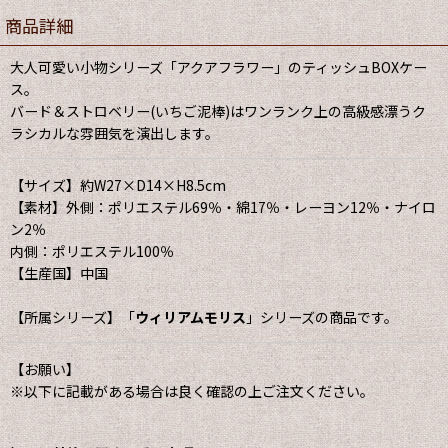
商品詳細
大人可愛い小物シリーズ「アクアフラワー」のティッシュBOXケー
ス。
バード＆ストロベリー(いちご泥棒)はワンランク上の高級感漂うク
ラシカルな雰囲気を演出します。
【サイズ】約W27×D14×H8.5cm
【素材】外側：ポリエステル69％・綿17％・レーヨン12％・ナイロ
ン2％
内側：ポリエステル100％
【生産国】中国
【所属シリーズ】「
ウィリアムモリス
」シリーズの商品です。
【お願い】
※以下に記載がある場合は良く確認の上ご注文ください。