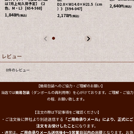
は7月上旬入荷予定】《2
D2.0×W14.0×H21.5（cm
2,640
円
(税込)
色、M・L》
[
654-568
]
）》
[
594-047
]
1,848
2,178
円
(税込)
円
(税込)
レビュー
0
件のレビュー
【簡易包装へのご協力・ご理解のお願い】
当店では
簡易包装
（ダンボールの再利用等）を心がけております。ご理解・ご協力
。
の程、お願い致します
【注文の際は下記事項をご確認ください】
・ご注文後に弊社より別途送信する
「ご用命承りメール」により、正式にご
注文をお受けしたこと
になります。
・通常は、
ご用命承りメール送信後4～5営業日以内の出荷
となります。お急