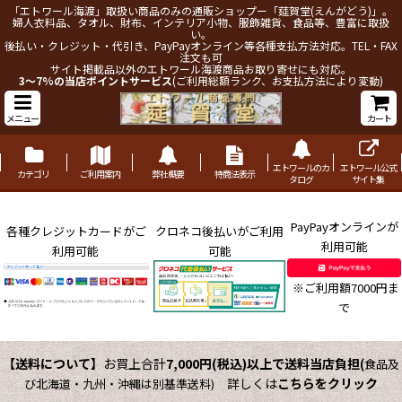
「エトワール海渡」取扱い商品のみの通販ショップー「莚賀堂(えんがどう)」。
婦人衣料品、タオル、財布、インテリア小物、服飾雑貨、食品等、豊富に取扱
い。
後払い・クレジット・代引き、PayPayオンライン等各種支払方法対応。TEL・FAX
注文も可
サイト掲載品以外のエトワール海渡商品お取り寄せにも対応。
3～7%の当店ポイントサービス
(ご利用総額ランク、お支払方法により変動)
メニュー
カート
エトワールのカ
エトワール公式
カテゴリ
ご利用案内
弊社概要
特商法表示
タログ
サイト集
PayPayオンラインが
各種クレジットカードがご
クロネコ後払いがご利用
利用可能
利用可能
可能
※ご利用額7000円ま
で
【送料について】
お買上合計
7,000円(税込)以上で送料当店負担
(
食品及
詳しくは
こちらをクリック
び北海道・九州・沖縄は別基準送料)