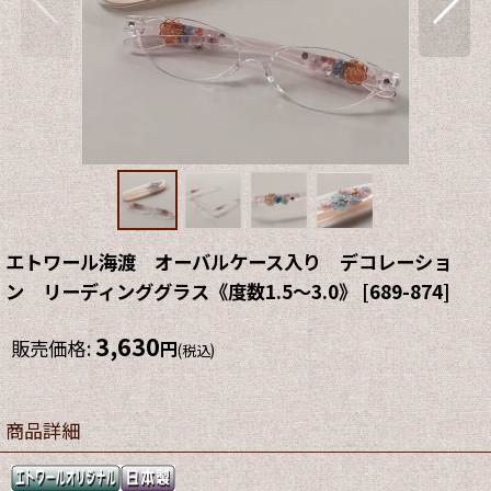
エトワール海渡 オーバルケース入り デコレーショ
ン リーディンググラス《度数1.5〜3.0》
[
689-874
]
3,630
販売価格
:
円
(税込)
商品詳細