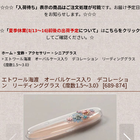
☆☆☆
「入荷待ち」表示の商品はご注文処理が可能
です。お届け予定日
をお知らせします。☆☆☆
☆
「
夏季休業(8/13～16)前後の出荷予定
について」
は
こちらをクリック
してご確認ください。☆
ホーム
>
宝飾・アクセサリー
>
シニアグラス
>
エトワール海渡 オーバルケース入り デコレーション リーディンググラス
《度数1.5〜3.0》
エトワール海渡 オーバルケース入り デコレーショ
ン リーディンググラス《度数1.5〜3.0》
[
689-874
]