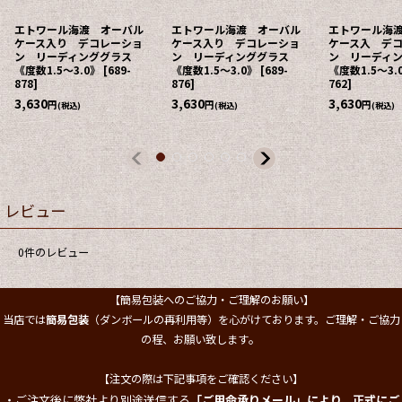
エトワール海渡 オーバル
エトワール海渡 オーバル
エトワール海
ケース入り デコレーショ
ケース入り デコレーショ
ケース入 デ
ン リーディンググラス
ン リーディンググラス
ン リーディ
《度数1.5〜3.0》
[
689-
《度数1.5〜3.0》
[
689-
《度数1.5〜3.
878
]
876
]
762
]
3,630
3,630
3,630
円
円
円
(税込)
(税込)
(税込)
レビュー
0
件のレビュー
【簡易包装へのご協力・ご理解のお願い】
当店では
簡易包装
（ダンボールの再利用等）を心がけております。ご理解・ご協力
。
の程、お願い致します
【注文の際は下記事項をご確認ください】
・ご注文後に弊社より別途送信する
「ご用命承りメール」により、正式にご