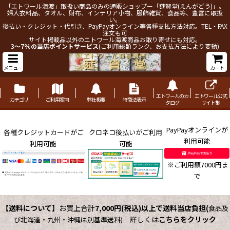
「エトワール海渡」取扱い商品のみの通販ショップー「莚賀堂(えんがどう)」。
婦人衣料品、タオル、財布、インテリア小物、服飾雑貨、食品等、豊富に取扱
い。
後払い・クレジット・代引き、PayPayオンライン等各種支払方法対応。TEL・FAX
注文も可
サイト掲載品以外のエトワール海渡商品お取り寄せにも対応。
3～7%の当店ポイントサービス
(ご利用総額ランク、お支払方法により変動)
メニュー
カート
エトワールのカ
エトワール公式
カテゴリ
ご利用案内
弊社概要
特商法表示
タログ
サイト集
PayPayオンラインが
各種クレジットカードがご
クロネコ後払いがご利用
利用可能
利用可能
可能
※ご利用額7000円ま
で
【送料について】
お買上合計
7,000円(税込)以上で送料当店負担
(
食品及
詳しくは
こちらをクリック
び北海道・九州・沖縄は別基準送料)