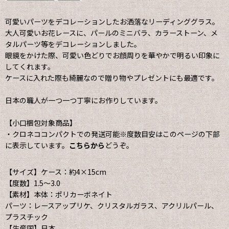
可愛いパーツをデコレーションしたお洒落なリーディンググラス。
大人可愛いお花レースに、パールのミニバラ、カラーストーン、メ
タルパーツ等をデコレーションしました。
眼鏡をかけた際、可愛い色どりでお顔周りを華やかで明るい印象に
してくれます。
ケースに入れた際も綺麗なので贈り物やプレゼントにも最適です。
日本の職人が一つ一つ丁寧にお作りしています。
【小口梱包対象商品】
・クロネココンパクトでの発送可能※度数目安はこのページの下部
に表示しています。
こちらから
どうぞ。
【サイズ】ケース：約4×15cm
【度数】1.5〜3.0
【素材】本体：ポリカーボネイト
パーツ：レースアップリケ、クリスタルガラス、アクリルパール、
プラスチック
【生産国】日本