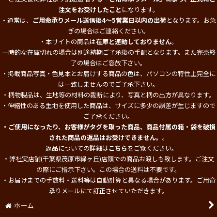
注文をお受けしたこと
になります。
・通常は、
ご用命承りメール送信後4～5営業日以内の出荷
となります。お急
ぎの場合はご連絡ください。
・本サイトの商品は
在庫と連動しておりません
。
一時的な在庫切れの場合は別途納期ご了承後の手配となります。また完売終
了の場合はご容赦下さい。
・掲載商品写真・色見本とお届けする商品の色は、パソコンの特性上完全に
は一致しませんのでご了承下さい。
・柄物製品は、生地等の材料の裁断により、写真と柄の出方が異なります。
・伸縮性のある生地を使用した商品は、サイズに多少の誤差が生じますので
ご了承ください。
・ご使用になったり、お客様がタグを取った商品、商品付属の箱・袋を破損
された商品の返品はお受けできません。
。
返品についての詳細は
こちら
をご覧ください。
・弊社実店舗(千葉県茂原市緑ヶ丘)店頭での商品お渡しも致します。ご注文
の際にご指示下さい。この場合の送料は不要です。
・お届けまでの手数料・送料等は自動計算と異なる場合があります。ご用命
承りメールにて訂正させていただきます。
ホーム