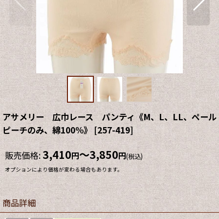
アサメリー 広巾レース パンティ《M、L、LL、ペール
ピーチのみ、綿100%》
[
257-419
]
3,410
～3,850
販売価格
:
円
円
(税込)
オプションにより価格が変わる場合もあります。
商品詳細