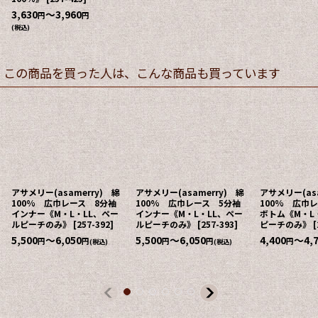
3,630
～3,960
円
円
(税込)
この商品を買った人は、こんな商品も買っています
アサメリー(asamerry) 綿
アサメリー(asamerry) 綿
アサメリー(asa
100% 広巾レース 8分袖
100% 広巾レース 5分袖
100% 広巾
インナー《M・L・LL、ペー
インナー《M・L・LL、ペー
ボトム《M・L
ルピーチのみ》
[
257-392
]
ルピーチのみ》
[
257-393
]
ピーチのみ》
[
5,500
～6,050
5,500
～6,050
4,400
～4,
円
円
円
円
円
(税込)
(税込)