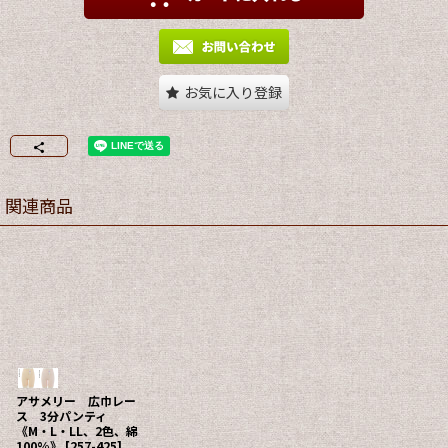
お気に入り登録
関連商品
アサメリー 広巾レー
ス 3分パンティ
《M・L・LL、2色、綿
100%》
[
257-425
]