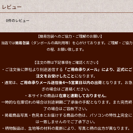
レビュー
0
件のレビュー
【簡易包装へのご協力・ご理解のお願い】
当店では
簡易包装
（ダンボールの再利用等）を心がけております。ご理解・ご協力
。
の程、お願い致します
【注文の際は下記事項をご確認ください】
・ご注文後に弊社より別途送信する
「ご用命承りメール」により、正式にご
注文をお受けしたこと
になります。
・通常は、
ご用命承りメール送信後4～5営業日以内の出荷
となります。お急
ぎの場合はご連絡ください。
・本サイトの商品は
在庫と連動しておりません
。
一時的な在庫切れの場合は別途納期ご了承後の手配となります。また完売終
了の場合はご容赦下さい。
・掲載商品写真・色見本とお届けする商品の色は、パソコンの特性上完全に
は一致しませんのでご了承下さい。
・柄物製品は、生地等の材料の裁断により、写真と柄の出方が異なります。