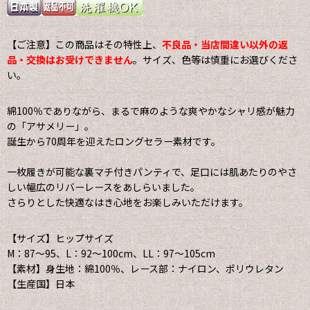
【ご注意】この商品はその特性上、
不良品・当店間違い以外の返
品・交換はお受けできません
。サイズ、色等は慎重にお選びくださ
い。
綿100％でありながら、まるで麻のような爽やかなシャリ感が魅力
の「アサメリー」。
誕生から70周年を迎えたロングセラー素材です。
一枚履きが可能な裏マチ付きパンティで、足口には肌あたりのやさ
しい幅広のリバーレースをあしらいました。
さらりとした快適なはき心地をお楽しみいただけます。
【サイズ】ヒップサイズ
M：87〜95、L：92〜100cm、LL：97〜105cm
【素材】身生地：綿100％、レース部：ナイロン、ポリウレタン
【生産国】日本