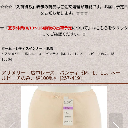
☆☆☆
「入荷待ち」表示の商品はご注文処理が可能
です。お届け予定日
をお知らせします。☆☆☆
☆
「
夏季休業(8/13～16)前後の出荷予定
について」
は
こちらをクリック
してご確認ください。☆
ホーム
>
レディスインナー
>
肌着
>
アサメリー 広巾レース パンティ《M、L、LL、ペールピーチのみ、綿
100%》
アサメリー 広巾レース パンティ《M、L、LL、ペー
ルピーチのみ、綿100%》
[
257-419
]