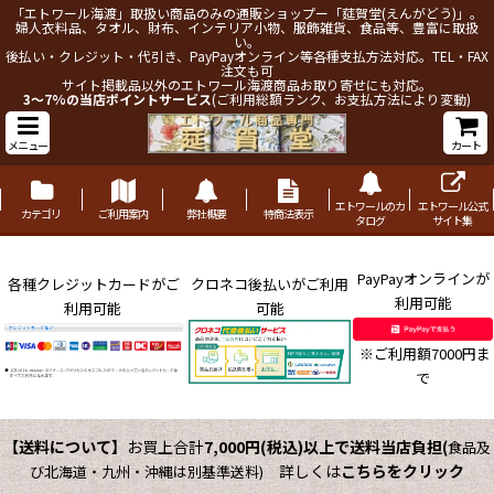
「エトワール海渡」取扱い商品のみの通販ショップー「莚賀堂(えんがどう)」。
婦人衣料品、タオル、財布、インテリア小物、服飾雑貨、食品等、豊富に取扱
い。
後払い・クレジット・代引き、PayPayオンライン等各種支払方法対応。TEL・FAX
注文も可
サイト掲載品以外のエトワール海渡商品お取り寄せにも対応。
3～7%の当店ポイントサービス
(ご利用総額ランク、お支払方法により変動)
メニュー
カート
エトワールのカ
エトワール公式
カテゴリ
ご利用案内
弊社概要
特商法表示
タログ
サイト集
PayPayオンラインが
各種クレジットカードがご
クロネコ後払いがご利用
利用可能
利用可能
可能
※ご利用額7000円ま
で
【送料について】
お買上合計
7,000円(税込)以上で送料当店負担
(
食品及
詳しくは
こちらをクリック
び北海道・九州・沖縄は別基準送料)