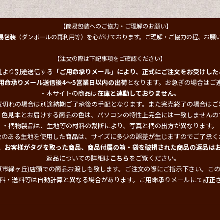
【簡易包装へのご協力・ご理解のお願い】
易包装
（ダンボールの再利用等）を心がけております。ご理解・ご協力の程、お願
【注文の際は下記事項をご確認ください】
社より別途送信する
「ご用命承りメール」により、正式にご注文をお受けした
用命承りメール送信後4～5営業日以内の出荷
となります。お急ぎの場合はご
・本サイトの商品は
在庫と連動しておりません
。
庫切れの場合は別途納期ご了承後の手配となります。また完売終了の場合はご
・色見本とお届けする商品の色は、パソコンの特性上完全には一致しませんの
・柄物製品は、生地等の材料の裁断により、写真と柄の出方が異なります。
性のある生地を使用した商品は、サイズに多少の誤差が生じますのでご了承く
、お客様がタグを取った商品、商品付属の箱・袋を破損された商品の返品は
返品についての詳細は
こちら
をご覧ください。
原市緑ヶ丘)店頭での商品お渡しも致します。ご注文の際にご指示下さい。こ
料・送料等は自動計算と異なる場合があります。ご用命承りメールにて訂正