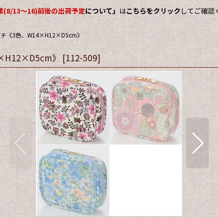
(8/13～16)前後の出荷予定
について」
は
こちらをクリック
してご確認
《3色、W14×H12×D5cm》
H12×D5cm》
[
112-509
]