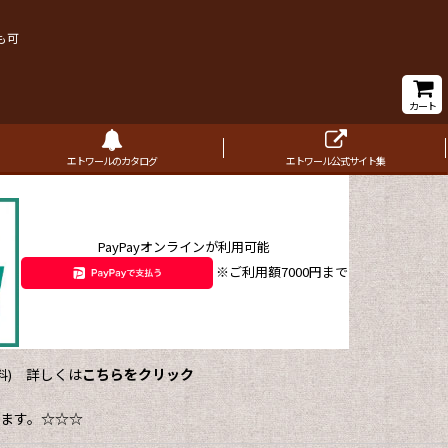
も可
カート
エトワールのカタログ
エトワール公式サイト集
PayPayオンラインが利用可能
※ご利用額7000円まで
詳しくは
こちらをクリック
)
ます。☆☆☆