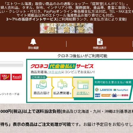
「エトワール海渡」取扱い商品のみの通販ショップー「莚賀堂(えんがどう)」。
婦人衣料品、タオル、財布、インテリア小物、服飾雑貨、食品等、豊富に取扱い。
払い・クレジット・代引き、PayPayオンライン等各種支払方法対応。TEL・FAX注文
サイト掲載品以外のエトワール海渡商品お取り寄せにも対応。
3～7%の当店ポイントサービス
(ご利用総額ランク、お支払方法により変動)
弊社概要
特商法表示
クロネコ後払いがご利用可能
,000円(税込)以上で送料当店負担
(
食品及び北海道・九州・沖縄は別基準送料
荷待ち」表示の商品はご注文処理が可能
です。お届け予定日をお知らせし