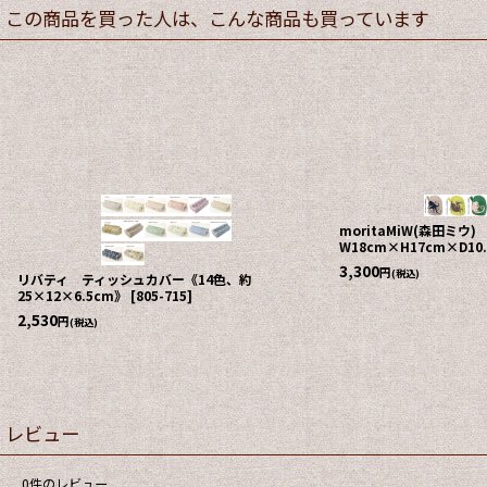
この商品を買った人は、こんな商品も買っています
moritaMiW(森田ミ
W18cm×H17cm×D10
3,300
円
(税込)
リバティ ティッシュカバー《14色、約
25×12×6.5cm》
[
805-715
]
2,530
円
(税込)
レビュー
0
件のレビュー