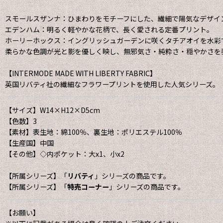
スモールスザンナ：ひまわりをモチーフにした、繊細で陽気なデザイ
エデンハム：明るく軽やかな花柄で、長く愛される定番プリント。
ホーリーホックス：イングリッシュガーデンに咲くタチアオイを水彩
柔らかな色調が光と影を優しく映し、無邪気さ・純粋さ・穏やかさを
【INTERMODE MADE WITH LIBERTY FABRIC】
英国リバティ社の繊細なフラワープリントを使用した人気シリーズ。
【サイズ】W14×H12×D5cm
【色数】3
【素材】表生地：綿100％、裏生地：ポリエステル100％
【生産国】中国
【その他】◇内ポケット：大x1、小x2
【所属シリーズ】「
リバティ
」シリーズの商品です。
【所属シリーズ】「
特売コーナー
」シリーズの商品です。
【お願い】