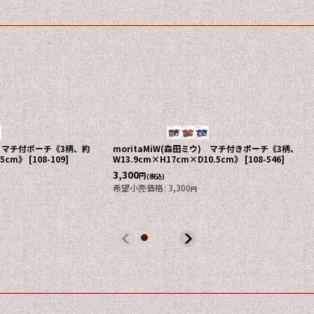
ウ) マチ付ポーチ《3柄、約
moritaMiW(森田ミウ) マチ付きポーチ《3柄、
.5cm》
[
108-109
]
W13.9cm×H17cm×D10.5cm》
[
108-546
]
3,300
円
(税込)
希望小売価格
:
3,300
円