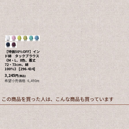
【特価50%OFF】イン
ド綿 タックブラウス
《M・L、8色、着丈
72・73cm、綿
100%》
[
296-434
]
3,245
円
(税込)
希望小売価格
:
6,490
円
この商品を買った人は、こんな商品も買っています