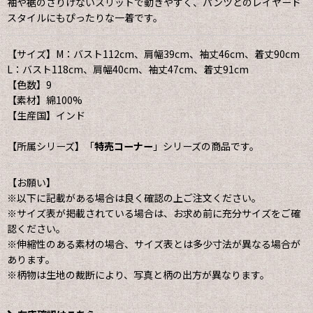
袖や裾のさりげないスリットで動きやすく、パンツとのレイヤード
スタイルにもぴったりな一着です。
【サイズ】M：バスト112cm、肩幅39cm、袖丈46cm、着丈90cm
L：バスト118cm、肩幅40cm、袖丈47cm、着丈91cm
【色数】9
【素材】綿100%
【生産国】インド
【所属シリーズ】「
特売コーナー
」シリーズの商品です。
【お願い】
※以下に記載がある場合は良く確認の上ご注文ください。
※サイズ表が掲載されている場合は、お求め前に充分サイズをご確
認ください。
※伸縮性のある素材の場合、サイズ表とは多少寸法が異なる場合が
あります。
※柄物は生地の裁断により、写真と柄の出方が異なります。