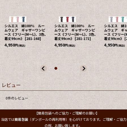
シルエス 綿100% ルー
シルエス 綿100% ルー
シルエス 綿1
ムウェア ギャザーワンピ
ムウェア ギャザーワンピ
ムウェア ギ
ース《フリー(M〜L)、3色、
ース《フリー(M〜L)、3色、
ース《フリー(M
着丈99cm》
[
281-168
]
着丈99cm》
[
281-171
]
着丈99cm》
[
4,950
4,950
4,950
円
円
円
(税込)
(税込)
(税込)
レビュー
0
件のレビュー
【簡易包装へのご協力・ご理解のお願い】
当店では
簡易包装
（ダンボールの再利用等）を心がけております。ご理解・ご協力
。
の程、お願い致します