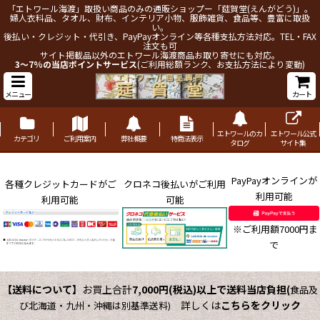
「エトワール海渡」取扱い商品のみの通販ショップー「莚賀堂(えんがどう)」。
婦人衣料品、タオル、財布、インテリア小物、服飾雑貨、食品等、豊富に取扱
い。
後払い・クレジット・代引き、PayPayオンライン等各種支払方法対応。TEL・FAX
注文も可
サイト掲載品以外のエトワール海渡商品お取り寄せにも対応。
3～7%の当店ポイントサービス
(ご利用総額ランク、お支払方法により変動)
メニュー
カート
エトワールのカ
エトワール公式
カテゴリ
ご利用案内
弊社概要
特商法表示
タログ
サイト集
PayPayオンラインが
各種クレジットカードがご
クロネコ後払いがご利用
利用可能
利用可能
可能
※ご利用額7000円ま
で
【送料について】
お買上合計
7,000円(税込)以上で送料当店負担
(
食品及
詳しくは
こちらをクリック
び北海道・九州・沖縄は別基準送料)