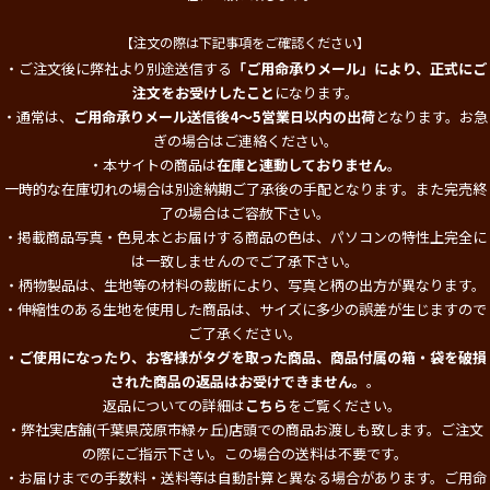
【注文の際は下記事項をご確認ください】
・ご注文後に弊社より別途送信する
「ご用命承りメール」により、正式にご
注文をお受けしたこと
になります。
・通常は、
ご用命承りメール送信後4～5営業日以内の出荷
となります。お急
ぎの場合はご連絡ください。
・本サイトの商品は
在庫と連動しておりません
。
一時的な在庫切れの場合は別途納期ご了承後の手配となります。また完売終
了の場合はご容赦下さい。
・掲載商品写真・色見本とお届けする商品の色は、パソコンの特性上完全に
は一致しませんのでご了承下さい。
・柄物製品は、生地等の材料の裁断により、写真と柄の出方が異なります。
・伸縮性のある生地を使用した商品は、サイズに多少の誤差が生じますので
ご了承ください。
・ご使用になったり、お客様がタグを取った商品、商品付属の箱・袋を破損
された商品の返品はお受けできません。
。
返品についての詳細は
こちら
をご覧ください。
・弊社実店舗(千葉県茂原市緑ヶ丘)店頭での商品お渡しも致します。ご注文
の際にご指示下さい。この場合の送料は不要です。
・お届けまでの手数料・送料等は自動計算と異なる場合があります。ご用命