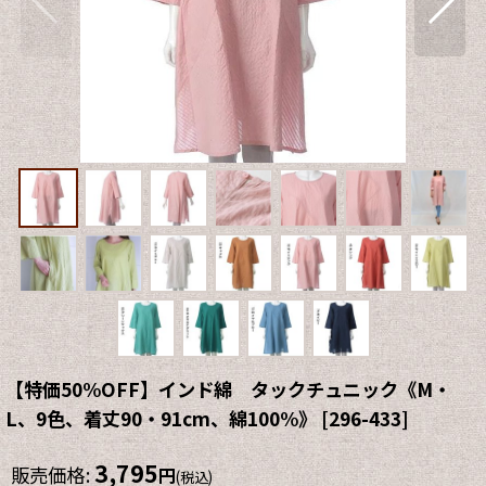
【特価50%OFF】インド綿 タックチュニック《M・
L、9色、着丈90・91cm、綿100%》
[
296-433
]
3,795
販売価格
:
円
(税込)