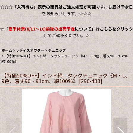
☆☆☆
「入荷待ち」表示の商品はご注文処理が可能
です。お届け予定日
をお知らせします。☆☆☆
☆
「
夏季休業(8/13～16)前後の出荷予定
について」
は
こちらをクリック
してご確認ください。☆
ホーム
>
レディスアウター
>
チュニック
>
【特価50%OFF】インド綿 タックチュニック《M・L、9色、着丈90・91cm、
綿100%》
【特価50%OFF】インド綿 タックチュニック《M・L、
9色、着丈90・91cm、綿100%》
[
296-433
]