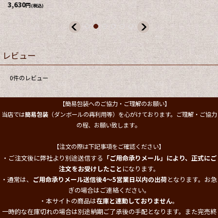
3,630
円
(税込)
レビュー
0
件のレビュー
【簡易包装へのご協力・ご理解のお願い】
当店では
簡易包装
（ダンボールの再利用等）を心がけております。ご理解・ご協力
。
の程、お願い致します
【注文の際は下記事項をご確認ください】
・ご注文後に弊社より別途送信する
「ご用命承りメール」により、正式にご
注文をお受けしたこと
になります。
・通常は、
ご用命承りメール送信後4～5営業日以内の出荷
となります。お急
ぎの場合はご連絡ください。
・本サイトの商品は
在庫と連動しておりません
。
一時的な在庫切れの場合は別途納期ご了承後の手配となります。また完売終