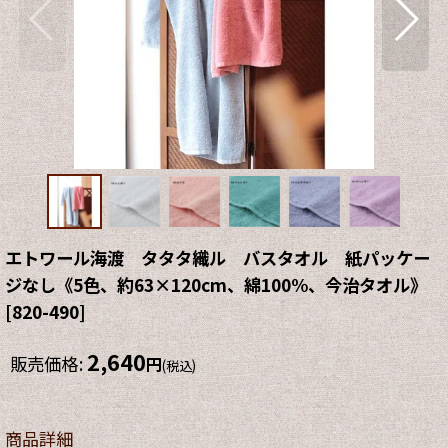
エトワール海渡 タタタ織ル バスタオル 紙パッケー
ジなし《5色、約63×120cm、綿100%、今治タオル》
[
820-490
]
2,640
販売価格
:
円
(税込)
商品詳細