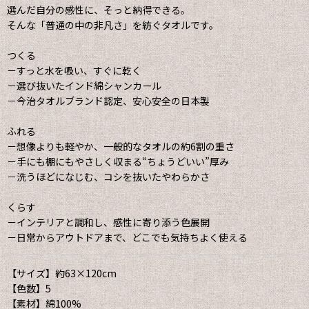
選んだ自分の感性に、そっと納得できる。
そんな「普通の中の非凡さ」を紡ぐタオルです。
つくる
－すっと水を吸い、すぐに乾く
－選び抜いたインド綿シャンカール
－今治タオルブランド認定、安心安全の日本製
ふれる
－想像よりも軽やか、一般的なタオルの約6割の重さ
－手にも棚にもやさしく収まる“ちょうどいい”厚み
－洗うほどになじむ、コシを抜いたやわらかさ
くらす
－インテリアと調和し、感性に寄り添う色展開
－日常からアウトドアまで、どこでも気持ちよく使える
【サイズ】約63×120cm
【色数】5
【素材】綿100%