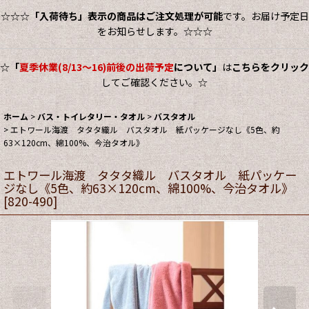
☆☆☆
「入荷待ち」表示の商品はご注文処理が可能
です。お届け予定日
をお知らせします。☆☆☆
☆
「
夏季休業(8/13～16)前後の出荷予定
について」
は
こちらをクリック
してご確認ください。☆
ホーム
>
バス・トイレタリー・タオル
>
バスタオル
>
エトワール海渡 タタタ織ル バスタオル 紙パッケージなし《5色、約
63×120cm、綿100%、今治タオル》
エトワール海渡 タタタ織ル バスタオル 紙パッケー
ジなし《5色、約63×120cm、綿100%、今治タオル》
[
820-490
]