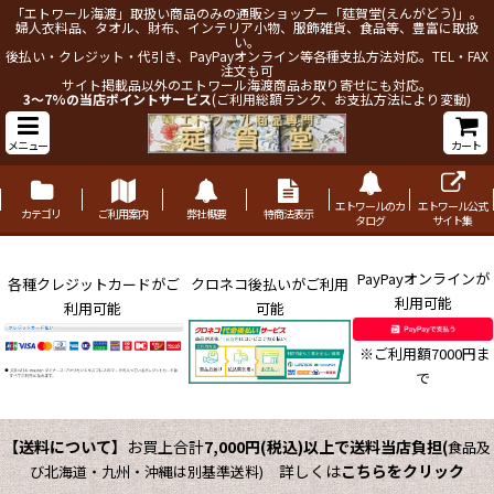
「エトワール海渡」取扱い商品のみの通販ショップー「莚賀堂(えんがどう)」。
婦人衣料品、タオル、財布、インテリア小物、服飾雑貨、食品等、豊富に取扱
い。
後払い・クレジット・代引き、PayPayオンライン等各種支払方法対応。TEL・FAX
注文も可
サイト掲載品以外のエトワール海渡商品お取り寄せにも対応。
3～7%の当店ポイントサービス
(ご利用総額ランク、お支払方法により変動)
メニュー
カート
エトワールのカ
エトワール公式
カテゴリ
ご利用案内
弊社概要
特商法表示
タログ
サイト集
PayPayオンラインが
各種クレジットカードがご
クロネコ後払いがご利用
利用可能
利用可能
可能
※ご利用額7000円ま
で
【送料について】
お買上合計
7,000円(税込)以上で送料当店負担
(
食品及
詳しくは
こちらをクリック
び北海道・九州・沖縄は別基準送料)