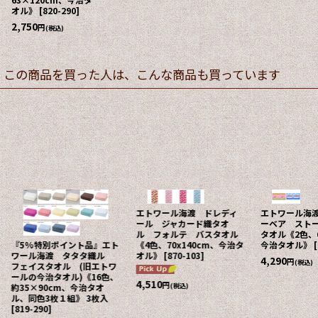
オル》
[
820-290
]
2,750
円
(税込)
この商品を買った人は、こんな商品も買っています
エトワール海渡 ドレディ
エトワール海
ール ジャカード織タオ
ーベア スト
ル フォルテ バスタオル
タオル《2色、6
『5%特別ポイント品』エト
《4色、70x140cm、今治タ
今治タオル》
[
ワール海渡 タタタ織ル
オル》
[
870-103
]
4,290
円
(税込)
フェイスタオル (旧エトワ
ールの今治タオル)《16色、
4,510
円
(税込)
約35×90cm、今治タオ
ル、同色3枚１組》 3枚入
[
819-290
]