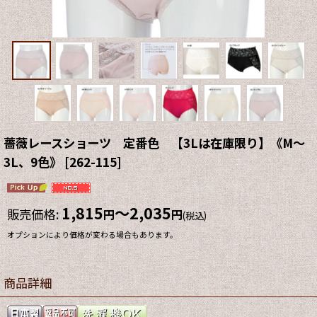
薔薇レースショーツ 定番色 【3Lは在庫限り】《M〜
3L、9色》
[
262-115
]
1,815
～2,035
販売価格
:
円
円
(税込)
オプションにより価格が変わる場合もあります。
商品詳細