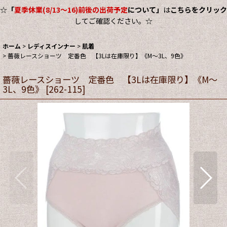
☆
「
夏季休業(8/13～16)前後の出荷予定
について」
は
こちらをクリック
してご確認ください。☆
ホーム
>
レディスインナー
>
肌着
>
薔薇レースショーツ 定番色 【3Lは在庫限り】《M〜3L、9色》
薔薇レースショーツ 定番色 【3Lは在庫限り】《M〜
3L、9色》
[
262-115
]