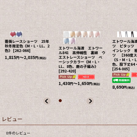
薔薇レースショーツ 25年
エトワール海
秋冬限定色《M・L・LL、2
ツ ピタッツ
エトワール海渡 エトワー
色》
[
262-066
]
インレック 
ル841 高伸縮性 裏綿 ウ
ツ 【360度
1,815
～2,035
エストレースショーツ ベ
円
円
(税込)
《S・M・L・L
ーシックカラー《M・L・
色、股下丈64・
LL、8色、鹿の子編み》
[
254-005
]
[
292-420
]
1,430
～1,650
円
円
(税込)
8,690
円
(税込)
レビュー
0
件のレビュー