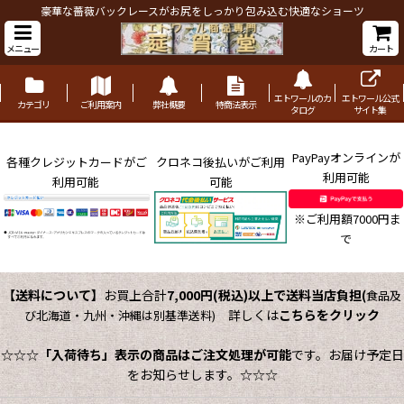
豪華な薔薇バックレースがお尻をしっかり包み込む快適なショーツ
メニュー
カート
エトワールのカ
エトワール公式
カテゴリ
ご利用案内
弊社概要
特商法表示
タログ
サイト集
PayPayオンラインが
各種クレジットカードがご
クロネコ後払いがご利用
利用可能
利用可能
可能
※ご利用額7000円ま
で
【送料について】
お買上合計
7,000円(税込)以上で送料当店負担
(
食品及
詳しくは
こちらをクリック
び北海道・九州・沖縄は別基準送料)
☆☆☆
「入荷待ち」表示の商品はご注文処理が可能
です。お届け予定日
をお知らせします。☆☆☆