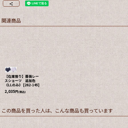
関連商品
【在庫限り】薔薇レー
スショーツ 追加色
《LLのみ》
[
262-145
]
2,035
円
(税込)
この商品を買った人は、こんな商品も買っています