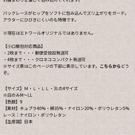
バックレースがヒップをソフトに包み込んでズリ上がりをガード。
アウターにひびきにくいのも特徴です。
※現在はエトワールオリジナルではありません。
【小口梱包対応商品】
・2枚まで・・・郵便受投函発送可
・4枚まで・・・クロネココンパクト発送可
※サイズ表はこのページの下部に表示しています。
こちらから
どう
ぞ。
【サイズ】Ｍ・Ｌ・ＬＬ・3Lの4サイズ
※白のみM〜LL
【色数】9
【素材】キュプラ40%・綿35%・ナイロン20%・ポリウレタン5%
レース：ナイロン・ポリウレタン
【生産国】日本