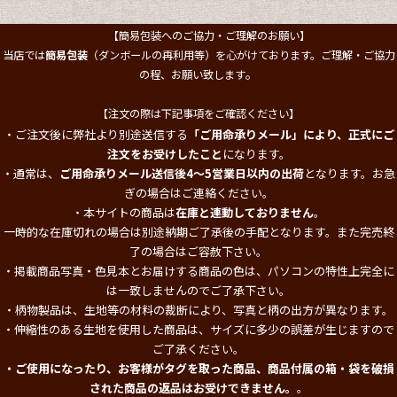
【簡易包装へのご協力・ご理解のお願い】
当店では
簡易包装
（ダンボールの再利用等）を心がけております。ご理解・ご協力
。
の程、お願い致します
【注文の際は下記事項をご確認ください】
・ご注文後に弊社より別途送信する
「ご用命承りメール」により、正式にご
注文をお受けしたこと
になります。
・通常は、
ご用命承りメール送信後4～5営業日以内の出荷
となります。お急
ぎの場合はご連絡ください。
・本サイトの商品は
在庫と連動しておりません
。
一時的な在庫切れの場合は別途納期ご了承後の手配となります。また完売終
了の場合はご容赦下さい。
・掲載商品写真・色見本とお届けする商品の色は、パソコンの特性上完全に
は一致しませんのでご了承下さい。
・柄物製品は、生地等の材料の裁断により、写真と柄の出方が異なります。
・伸縮性のある生地を使用した商品は、サイズに多少の誤差が生じますので
ご了承ください。
・ご使用になったり、お客様がタグを取った商品、商品付属の箱・袋を破損
された商品の返品はお受けできません。
。