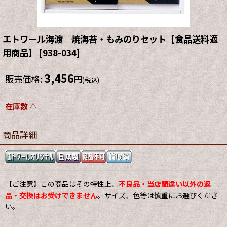
エトワール海渡 焼海苔・もみのりセット【食品送料適
用商品】
[
938-034
]
3,456
販売価格
:
円
(税込)
在庫数 △
商品詳細
【ご注意】この商品はその特性上、
不良品・当店間違い以外の返
品・交換はお受けできません
。サイズ、色等は慎重にお選びくださ
い。