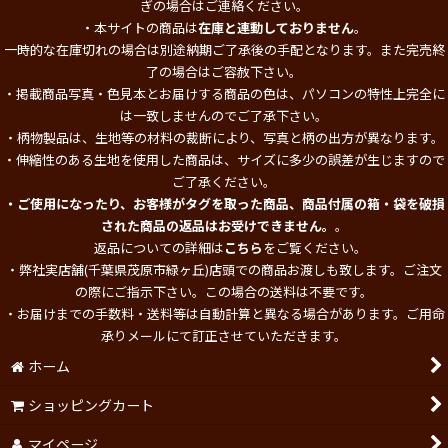
ぎの場合はご連絡ください。
・本サイトの商品は
在庫と連動しておりません
。
一時的な在庫切れの場合は別途納期ご了承後の手配となります。また完売終
了の場合はご容赦下さい。
・掲載商品写真・色見本とお届けする商品の色は、パソコンの特性上完全に
は一致しませんのでご了承下さい。
・柄物製品は、生地等の材料の裁断により、写真と柄の出方が異なります。
・伸縮性のある生地を使用した商品は、サイズに多少の誤差が生じますので
ご了承ください。
・ご使用になったり、お客様がタグを取った商品、商品付属の箱・袋を破損
された商品の返品はお受けできません。
。
返品についての詳細は
こちら
をご覧ください。
・弊社実店舗(千葉県茂原市緑ヶ丘)店頭での商品お渡しも致します。ご注文
の際にご指示下さい。この場合の送料は不要です。
・お届けまでの手数料・送料等は自動計算と異なる場合があります。ご用命
承りメールにて訂正させていただきます。
ホーム
ショッピングカート
マイページ