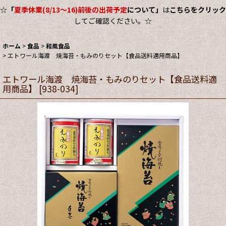
☆
「
夏季休業(8/13～16)前後の出荷予定
について」
は
こちらをクリック
してご確認ください。☆
ホーム
>
食品
>
和風食品
>
エトワール海渡 焼海苔・もみのりセット【食品送料適用商品】
エトワール海渡 焼海苔・もみのりセット【食品送料適
用商品】
[
938-034
]