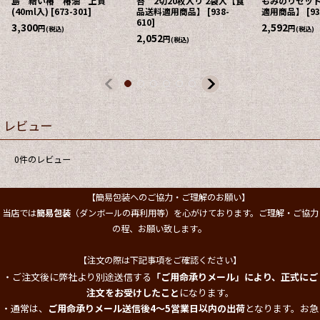
島 結い椿 椿油 上質
苔 2切20枚入り 2袋入【食
もみのりセッ
(40ml入)
[
673-301
]
品送料適用商品】
[
938-
適用商品】
[
93
610
]
3,300
2,592
円
円
(税込)
(税込)
2,052
円
(税込)
レビュー
0
件のレビュー
【簡易包装へのご協力・ご理解のお願い】
当店では
簡易包装
（ダンボールの再利用等）を心がけております。ご理解・ご協力
。
の程、お願い致します
【注文の際は下記事項をご確認ください】
・ご注文後に弊社より別途送信する
「ご用命承りメール」により、正式にご
注文をお受けしたこと
になります。
・通常は、
ご用命承りメール送信後4～5営業日以内の出荷
となります。お急