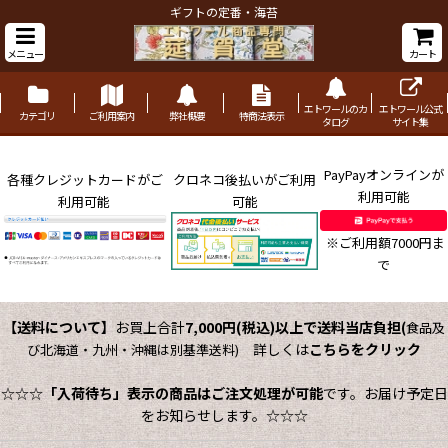
ギフトの定番・海苔
メニュー
カート
エトワールのカ
エトワール公式
カテゴリ
ご利用案内
弊社概要
特商法表示
タログ
サイト集
PayPayオンラインが
各種クレジットカードがご
クロネコ後払いがご利用
利用可能
利用可能
可能
※ご利用額7000円ま
で
【送料について】
お買上合計
7,000円(税込)以上で送料当店負担
(
食品及
詳しくは
こちらをクリック
び北海道・九州・沖縄は別基準送料)
☆☆☆
「入荷待ち」表示の商品はご注文処理が可能
です。お届け予定日
をお知らせします。☆☆☆