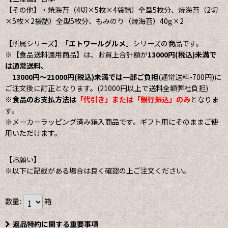
【その他】・焼海苔（4切×5枚×4袋詰）全型5枚分、焼海苔（2切
×5枚×2袋詰）全型5枚分、もみのり（焼海苔）40g×2
【所属シリーズ】「
エトワールグルメ
」シリーズの商品です。
※【食品送料適用商品】は、お買上合計額が
13000円(税込)未満で
は通常送料、
13000円〜21000円(税込)未満では一部ご負担
(通常送料-700円)に
ご注文後に訂正となります。(21000円以上で送料全額弊社負担)
※
食品のお支払方法は
「代引き」または「銀行振込」のみ
となりま
す。
※メーカーラッピング済み箱入商品です。ギフト用にそのままご使
用いただけます。
【お願い】
※以下に記載がある場合は良く確認の上ご注文ください。
数量
:
箱
返品特約に関する重要事項