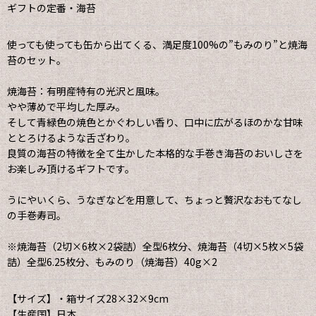
ギフトの定番・海苔
使っても使っても缶から出てくる、満足度100%の”もみのり”と焼海
苔のセット。
焼海苔：有明産特有の光沢と風味。
やや薄めで平均した厚み。
そして青緑色の焼色とかぐわしい香り、口中に広がるほのかな甘味
ととろけるような舌ざわり。
良質の海苔の特徴を全て生かした本格的な手巻き海苔のおいしさを
お楽しみ頂けるギフトです。
うにやいくら、うなぎなどを用意して、ちょっと贅沢なおもてなし
の手巻寿司。
※焼海苔（2切×6枚×2袋詰）全型6枚分、焼海苔（4切×5枚×5袋
詰）全型6.25枚分、もみのり（焼海苔）40g×2
【サイズ】・箱サイズ28×32×9cm
【生産国】日本