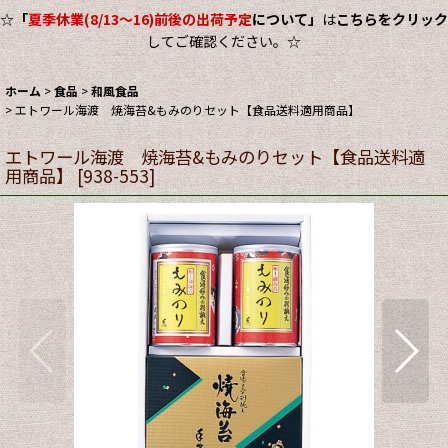
☆
「
夏季休業(8/13～16)前後の出荷予定
について」
は
こちらをクリック
してご確認ください。☆
ホーム
>
食品
>
和風食品
>
エトワール海渡 焼海苔&もみのりセット【食品送料適用商品】
エトワール海渡 焼海苔&もみのりセット【食品送料適
用商品】
[
938-553
]