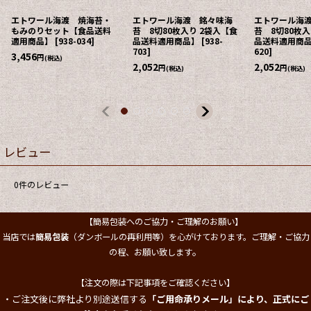
エトワール海渡 焼海苔・
エトワール海渡 銘々味海
エトワール海
もみのりセット【食品送料
苔 8切80枚入り 2袋入【食
苔 8切80枚入
適用商品】
[
938-034
]
品送料適用商品】
[
938-
品送料適用商
703
]
620
]
3,456
円
(税込)
2,052
2,052
円
円
(税込)
(税込)
レビュー
0
件のレビュー
【簡易包装へのご協力・ご理解のお願い】
当店では
簡易包装
（ダンボールの再利用等）を心がけております。ご理解・ご協力
。
の程、お願い致します
【注文の際は下記事項をご確認ください】
・ご注文後に弊社より別途送信する
「ご用命承りメール」により、正式にご