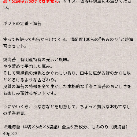
品・交換はお受けできません
。サイズ、色等は慎重にお選びくださ
い。
ギフトの定番・海苔
使っても使っても缶から出てくる、満足度100%の”もみのり”と焼海
苔のセット。
焼海苔：有明産特有の光沢と風味。
やや薄めで平均した厚み。
そして青緑色の焼色とかぐわしい香り、口中に広がるほのかな甘味
ととろけるような舌ざわり。
良質の海苔の特徴を全て生かした本格的な手巻き海苔のおいしさを
お楽しみ頂けるギフトです。
うにやいくら、うなぎなどを用意して、ちょっと贅沢なおもてなし
の手巻寿司。
※焼海苔（4切×5枚×5袋詰）全型6.25枚分、もみのり（焼海苔）
40g×2