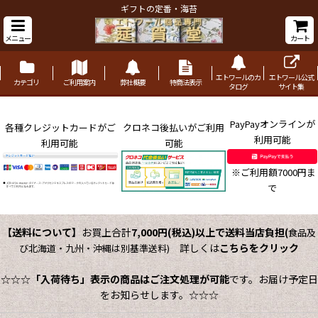
ギフトの定番・海苔
メニュー
カート
エトワールのカ
エトワール公式
カテゴリ
ご利用案内
弊社概要
特商法表示
タログ
サイト集
PayPayオンラインが
各種クレジットカードがご
クロネコ後払いがご利用
利用可能
利用可能
可能
※ご利用額7000円ま
で
【送料について】
お買上合計
7,000円(税込)以上で送料当店負担
(
食品及
詳しくは
こちらをクリック
び北海道・九州・沖縄は別基準送料)
☆☆☆
「入荷待ち」表示の商品はご注文処理が可能
です。お届け予定日
をお知らせします。☆☆☆