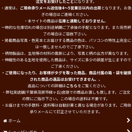
注文をお受けしたこと
になります。
・通常は、
ご用命承りメール送信後4～5営業日以内の出荷
となります。お急
ぎの場合はご連絡ください。
・本サイトの商品は
在庫と連動しておりません
。
一時的な在庫切れの場合は別途納期ご了承後の手配となります。また完売終
了の場合はご容赦下さい。
・掲載商品写真・色見本とお届けする商品の色は、パソコンの特性上完全に
は一致しませんのでご了承下さい。
・柄物製品は、生地等の材料の裁断により、写真と柄の出方が異なります。
・伸縮性のある生地を使用した商品は、サイズに多少の誤差が生じますので
ご了承ください。
・ご使用になったり、お客様がタグを取った商品、商品付属の箱・袋を破損
された商品の返品はお受けできません。
。
返品についての詳細は
こちら
をご覧ください。
・弊社実店舗(千葉県茂原市緑ヶ丘)店頭での商品お渡しも致します。ご注文
の際にご指示下さい。この場合の送料は不要です。
・お届けまでの手数料・送料等は自動計算と異なる場合があります。ご用命
承りメールにて訂正させていただきます。
ホーム