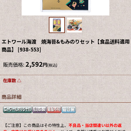
エトワール海渡 焼海苔&もみのりセット【食品送料適用
商品】
[
938-553
]
2,592
販売価格
:
円
(税込)
在庫数 △
商品詳細
【ご注意】この商品はその特性上、
不良品・当店間違い以外の返