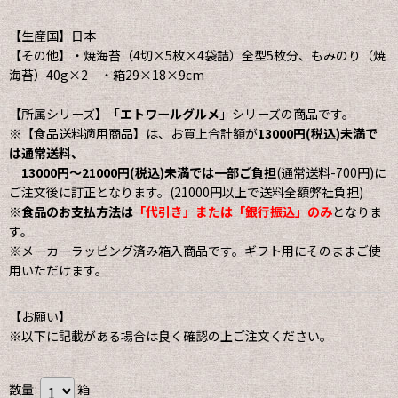
【生産国】日本
【その他】・焼海苔（4切×5枚×4袋詰）全型5枚分、もみのり（焼
海苔）40g×2 ・箱29×18×9cm
【所属シリーズ】「
エトワールグルメ
」シリーズの商品です。
※【食品送料適用商品】は、お買上合計額が
13000円(税込)未満で
は通常送料、
13000円〜21000円(税込)未満では一部ご負担
(通常送料-700円)に
ご注文後に訂正となります。(21000円以上で送料全額弊社負担)
※
食品のお支払方法は
「代引き」または「銀行振込」のみ
となりま
す。
※メーカーラッピング済み箱入商品です。ギフト用にそのままご使
用いただけます。
【お願い】
※以下に記載がある場合は良く確認の上ご注文ください。
数量
:
箱