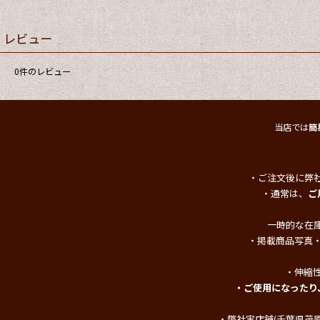
レビュー
0
件のレビュー
当店では
簡
・ご注文後に弊
・通常は、
ご
一時的な在
・掲載商品写真
・伸縮
・ご使用になったり
・弊社実店舗(千葉県茂