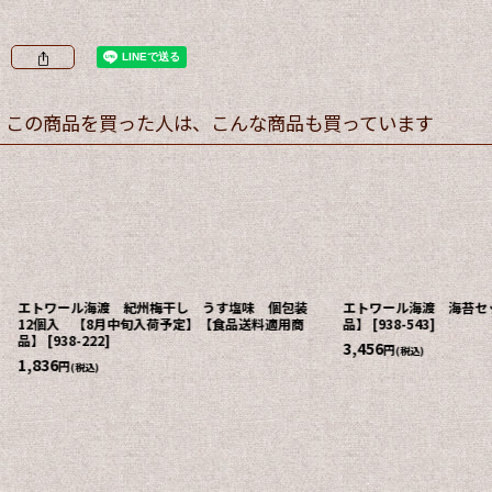
この商品を買った人は、こんな商品も買っています
エトワール海渡 紀州梅干し うす塩味 個包装
エトワール海渡 海苔セ
12個入 【8月中旬入荷予定】【食品送料適用商
品】
[
938-543
]
品】
[
938-222
]
3,456
円
(税込)
1,836
円
(税込)