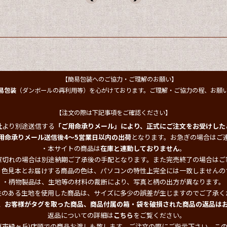
【簡易包装へのご協力・ご理解のお願い】
易包装
（ダンボールの再利用等）を心がけております。ご理解・ご協力の程、お願
【注文の際は下記事項をご確認ください】
社より別途送信する
「ご用命承りメール」により、正式にご注文をお受けした
用命承りメール送信後4～5営業日以内の出荷
となります。お急ぎの場合はご
・本サイトの商品は
在庫と連動しておりません
。
庫切れの場合は別途納期ご了承後の手配となります。また完売終了の場合はご
・色見本とお届けする商品の色は、パソコンの特性上完全には一致しませんの
・柄物製品は、生地等の材料の裁断により、写真と柄の出方が異なります。
性のある生地を使用した商品は、サイズに多少の誤差が生じますのでご了承く
、お客様がタグを取った商品、商品付属の箱・袋を破損された商品の返品は
返品についての詳細は
こちら
をご覧ください。
原市緑ヶ丘)店頭での商品お渡しも致します。ご注文の際にご指示下さい。こ