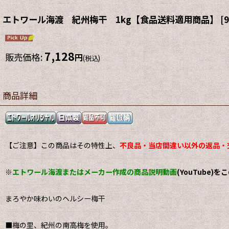
エトワール海渡 紀州梅干 1kg【食品送料適用商品】
[
9
7,128
販売価格
:
円
(税込)
商品詳細
【ご注意】この商品はその特性上、
不良品・当店間違い以外の返品・
※
エトワール海渡またはメーカー作成の商品説明動画
(YouTube)
まろやか味わいのヘルシー梅干
■梅の里、紀州の南高梅を使用。