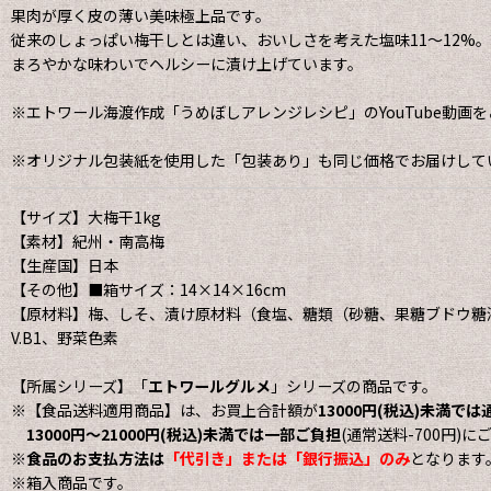
果肉が厚く皮の薄い美味極上品です。
従来のしょっぱい梅干しとは違い、おいしさを考えた塩味11〜12%。
まろやかな味わいでヘルシーに漬け上げています。
※エトワール海渡作成「うめぼしアレンジレシピ」のYouTube動画を
※オリジナル包装紙を使用した「包装あり」も同じ価格でお届けして
【サイズ】大梅干1kg
【素材】紀州・南高梅
【生産国】日本
【その他】■箱サイズ：14×14×16cm
【原材料】梅、しそ、漬け原材料（食塩、糖類（砂糖、果糖ブドウ糖
V.B1、野菜色素
【所属シリーズ】「
エトワールグルメ
」シリーズの商品です。
※【食品送料適用商品】は、お買上合計額が
13000円(税込)未満で
13000円〜21000円(税込)未満では一部ご負担
(通常送料-700円)
※
食品のお支払方法は
「代引き」または「銀行振込」のみ
となります
※箱入商品です。