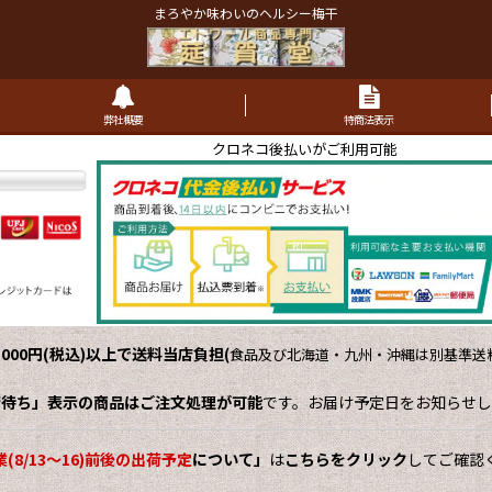
まろやか味わいのヘルシー梅干
弊社概要
特商法表示
クロネコ後払いがご利用可能
,000円(税込)以上で送料当店負担
(
食品及び北海道・九州・沖縄は別基準送料
荷待ち」表示の商品はご注文処理が可能
です。お届け予定日をお知らせし
(8/13～16)前後の出荷予定
について」
は
こちらをクリック
してご確認