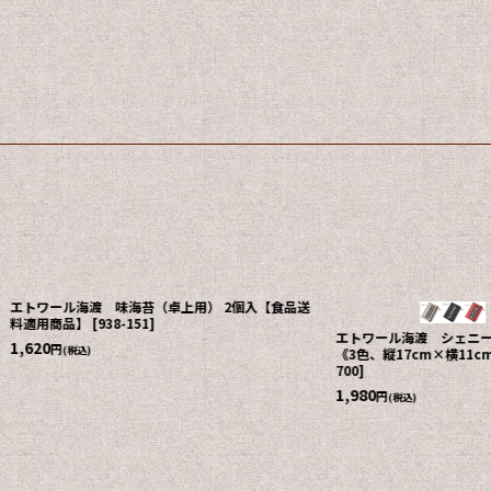
エトワール海渡 味海苔（卓上用） 2個入【食品送
料適用商品】
[
938-151
]
エトワール海渡 シェニ
1,620
円
(税込)
《3色、縦17cm×横11c
700
]
1,980
円
(税込)