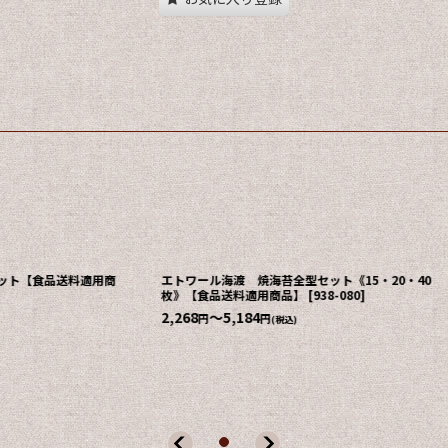
ット【食品送料適用商
エトワール海渡 焼海苔全型セット《15・20・40
枚》【食品送料適用商品】
[
938-080
]
2,268
～5,184
円
円
(税込)