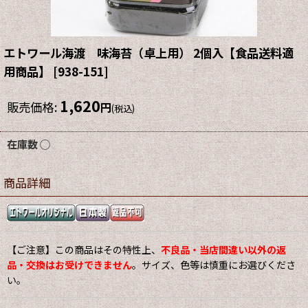
エトワール海渡 味海苔（卓上用） 2個入【食品送料適
用商品】
[
938-151
]
1,620
販売価格
:
円
(税込)
在庫数 ◯
商品詳細
【ご注意】この商品はその特性上、
不良品・当店間違い以外の返
品・交換はお受けできません
。サイズ、色等は慎重にお選びくださ
い。