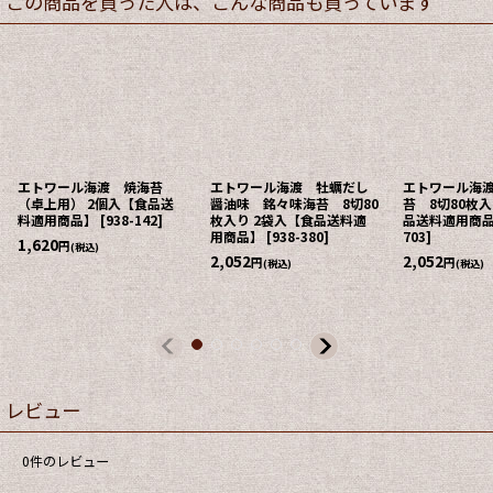
この商品を買った人は、こんな商品も買っています
エトワール海渡 焼海苔
エトワール海渡 牡蠣だし
エトワール海
（卓上用） 2個入【食品送
醤油味 銘々味海苔 8切80
苔 8切80枚入
料適用商品】
[
938-142
]
枚入り 2袋入【食品送料適
品送料適用商
用商品】
[
938-380
]
703
]
1,620
円
(税込)
2,052
2,052
円
円
(税込)
(税込)
レビュー
0
件のレビュー