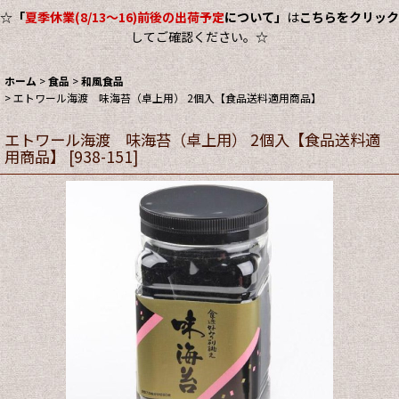
☆
「
夏季休業(8/13～16)前後の出荷予定
について」
は
こちらをクリック
してご確認ください。☆
ホーム
>
食品
>
和風食品
>
エトワール海渡 味海苔（卓上用） 2個入【食品送料適用商品】
エトワール海渡 味海苔（卓上用） 2個入【食品送料適
用商品】
[
938-151
]