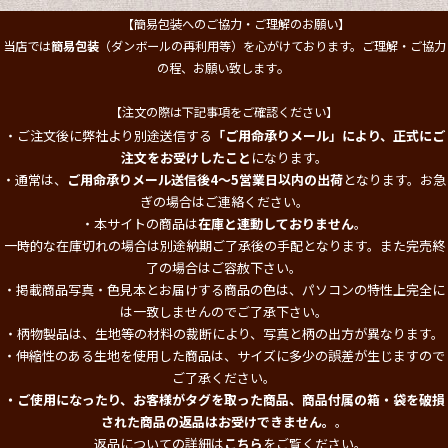
【簡易包装へのご協力・ご理解のお願い】
当店では
簡易包装
（ダンボールの再利用等）を心がけております。ご理解・ご協力
。
の程、お願い致します
【注文の際は下記事項をご確認ください】
・ご注文後に弊社より別途送信する
「ご用命承りメール」により、正式にご
注文をお受けしたこと
になります。
・通常は、
ご用命承りメール送信後4～5営業日以内の出荷
となります。お急
ぎの場合はご連絡ください。
・本サイトの商品は
在庫と連動しておりません
。
一時的な在庫切れの場合は別途納期ご了承後の手配となります。また完売終
了の場合はご容赦下さい。
・掲載商品写真・色見本とお届けする商品の色は、パソコンの特性上完全に
は一致しませんのでご了承下さい。
・柄物製品は、生地等の材料の裁断により、写真と柄の出方が異なります。
・伸縮性のある生地を使用した商品は、サイズに多少の誤差が生じますので
ご了承ください。
・ご使用になったり、お客様がタグを取った商品、商品付属の箱・袋を破損
された商品の返品はお受けできません。
。
返品についての詳細は
こちら
をご覧ください。