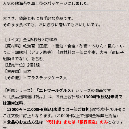
人気の味海苔を卓上型のパッケージにしました。
大きさ、値段ともにお手軽な商品です。
そのまま食べても、おにぎりに巻いてもおいしいです。
【サイズ】全型5枚分 8切40枚
【原材料】乾海苔（国産）・醤油・食塩・砂糖・みりん・昆布・い
りこ・調味料（アミノ酸等）［原材料の一部に小麦、大豆（遺伝子
組換えでない）を含む］
【販売単位】2個1組
【生産国】日本
【その他】・プラスチックケース入
【所属シリーズ】「
エトワールグルメ
」シリーズの商品です。
※【食品送料適用商品】は、お買上合計額が
13000円(税込)未満で
は通常送料、
13000円〜21000円(税込)未満では一部ご負担
(通常送料-700円)に
ご注文後に訂正となります。(21000円以上で送料全額弊社負担)
※
食品のお支払方法は
「代引き」または「銀行振込」のみ
となりま
す。