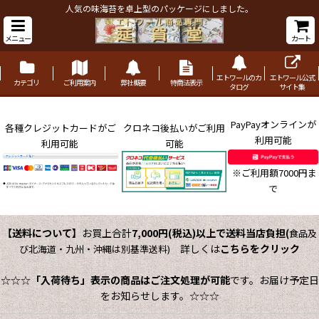
人気の味海苔を卓上型のパッケージにしました。
メニュー
カート
エトワールのカ
エトワール公式
カテゴリ
ご利用案内
弊社概要
特商法表示
タログ
サイト集
PayPayオンラインが
各種クレジットカードがご
クロネコ後払いがご利用
利用可能
利用可能
可能
※ご利用額7000円ま
で
【送料について】
お買上合計
7,000円(税込)以上で送料当店負担
(
食品及
詳しくは
こちらをクリック
び北海道・九州・沖縄は別基準送料)
☆☆☆
「入荷待ち」表示の商品はご注文処理が可能
です。お届け予定日
をお知らせします。☆☆☆