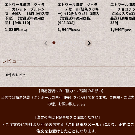
エトワール海渡 ツェラ
エトワール海渡 ツェラ
エトワール海
ー ガレット ブルトン
ー デセール(紅茶クッキ
ー チョコチ
ヌ 6個入 【8月中旬入荷
ー)《12枚入りx3》 3箱入
《10枚入りx3
予定】【食品送料適用商
【食品送料適用商品】
品送料適用商
品】
[
948-110
]
[
948-338
]
339
]
1,836
1,944
1,944
円
円
円
(税込)
(税込)
(税込)
レビュー
0
件のレビュー
【簡易包装へのご協力・ご理解のお願い】
当店では
簡易包装
（ダンボールの再利用等）を心がけております。ご理解・ご協力
。
の程、お願い致します
【注文の際は下記事項をご確認ください】
・ご注文後に弊社より別途送信する
「ご用命承りメール」により、正式にご
注文をお受けしたこと
になります。