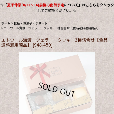
☆
「
夏季休業(8/13～16)前後の出荷予定
について」
は
こちらをクリック
してご確認ください。☆
ホーム
>
食品
>
お菓子・デザート
>
エトワール海渡 ツェラー クッキー3種詰合せ【食品送料適用商品】
エトワール海渡 ツェラー クッキー3種詰合せ【食品
送料適用商品】
[
948-450
]