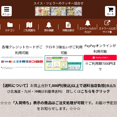
スイス・ツェラーのクッキー詰合せ
メニュー
カート
エトワールのカ
エトワール公式
カテゴリ
ご利用案内
弊社概要
特商法表示
タログ
サイト集
PayPayオンラインが
各種クレジットカードがご
クロネコ後払いがご利用
利用可能
利用可能
可能
※ご利用額7000円ま
で
【送料について】
お買上合計
7,000円(税込)以上で送料当店負担
(
食品及
詳しくは
こちらをクリック
び北海道・九州・沖縄は別基準送料)
☆☆☆
「入荷待ち」表示の商品はご注文処理が可能
です。お届け予定日
をお知らせします。☆☆☆