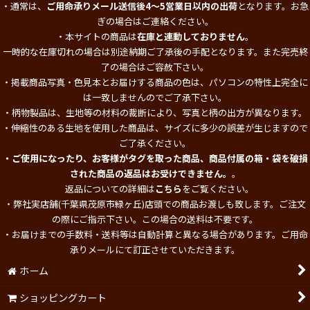
・通常は、
ご用命承りメール送信後4～5営業日以内の出荷
となります。お急
ぎの場合はご連絡ください。
・本サイトの商品は
在庫と連動しておりません
。
一時的な在庫切れの場合は別途納期ご了承後の手配となります。また完売終
了の場合はご容赦下さい。
・掲載商品写真・色見本とお届けする商品の色は、パソコンの特性上完全に
は一致しませんのでご了承下さい。
・柄物製品は、生地等の材料の裁断により、写真と柄の出方が異なります。
・伸縮性のある生地を使用した商品は、サイズに多少の誤差が生じますので
ご了承ください。
・ご使用になったり、お客様がタグを取った商品、商品付属の箱・袋を破損
された商品の返品はお受けできません。
。
返品についての詳細は
こちら
をご覧ください。
・弊社実店舗(千葉県茂原市緑ヶ丘)店頭での商品お渡しも致します。ご注文
の際にご指示下さい。この場合の送料は不要です。
・お届けまでの手数料・送料等は自動計算と異なる場合があります。ご用命
承りメールにて訂正させていただきます。
ホーム
ショッピングカート