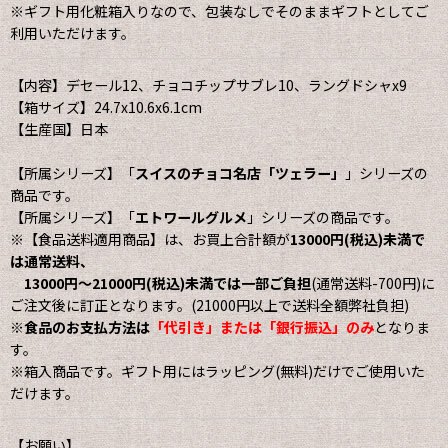
※ギフト用化粧箱入りなので、包装なしでそのままギフトとしてご
利用いただけます。
【内容】デセール12、チョコチップサブレ10、ラングドシャx9
【箱サイズ】24.7x10.6x6.1cm
【生産国】日本
【所属シリーズ】「
スイスのチョコ名店「ツェラー」
」シリーズの
商品です。
【所属シリーズ】「
エトワールグルメ
」シリーズの商品です。
※【食品送料適用商品】は、お買上合計額が
13000円(税込)未満で
は通常送料、
13000円〜21000円(税込)未満では一部ご負担
(通常送料-700円)に
ご注文後に訂正となります。(21000円以上で送料全額弊社負担)
※
食品のお支払方法は
「代引き」または「銀行振込」のみ
となりま
す。
※箱入商品です。ギフト用にはラッピング(無料)だけでご使用いた
だけます。
【お願い】