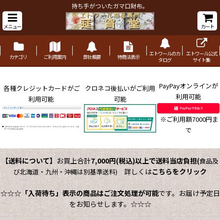
持ち手がついたガマ口財布。
メニュー
カート
エトワールのカ
エトワール公式
カテゴリ
ご利用案内
弊社概要
特商法表示
タログ
サイト集
PayPayオンラインが
各種クレジットカードがご
クロネコ後払いがご利用
利用可能
利用可能
可能
※ご利用額7000円ま
で
【送料について】
お買上合計
7,000円(税込)以上で送料当店負担
(
食品及
詳しくは
こちらをクリック
び北海道・九州・沖縄は別基準送料)
☆☆☆
「入荷待ち」表示の商品はご注文処理が可能
です。お届け予定日
をお知らせします。☆☆☆