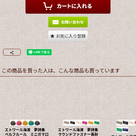
お気に入り登録
この商品を買った人は、こんな商品も買っています
エトワール海
桜 鏡付き押
エトワール海渡 夢詩集
《黒のみ、約
ダブル冠せ長財布《5色、牛
12×14×3c