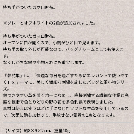
持ち手がついたガマ口財布。
※グレーとオフホワイトの2色が追加されました。
持ち手がついたガマ口財布。
オープンに口が開くので、小銭がひと目で見えます。
持ち手の取り外しが可能なので、バッグチャームとしても使えま
す。
なくしがちな鍵や小物入れにも重宝します。
『夢詩集』は、「快適な毎日を過ごすためにエレガントで使いやす
く」をテーマに、美しく繊細な刺繍を施したバッグと革小物シリー
ズ。
傷つきやすい革を薄く均一になめし、直接刺繍する繊細な作業と高
度な技術で色とりどりの野の花を多色刺繍で表現しました。
素材は使えば使うほどに手になじむソフトな牛革を使用しているの
で、次第に艶も加わって、手放せない愛着の1点となります。
【サイズ】約8×9×2cm、重量40g