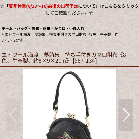
☆
「
夏季休業(8/13～16)前後の出荷予定
について」
は
こちらをクリック
してご確認ください。☆
ホーム
>
バッグ・袋物・財布
>
がま口・小銭入れ
>
エトワール海渡 夢詩集 持ち手付きガマ口財布《8色、牛革製、約
8×9×2cm》
エトワール海渡 夢詩集 持ち手付きガマ口財布《8
色、牛革製、約8×9×2cm》
[
587-134
]