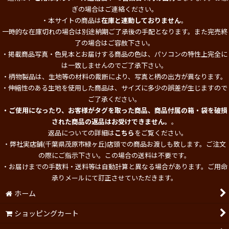
ぎの場合はご連絡ください。
・本サイトの商品は
在庫と連動しておりません
。
一時的な在庫切れの場合は別途納期ご了承後の手配となります。また完売終
了の場合はご容赦下さい。
・掲載商品写真・色見本とお届けする商品の色は、パソコンの特性上完全に
は一致しませんのでご了承下さい。
・柄物製品は、生地等の材料の裁断により、写真と柄の出方が異なります。
・伸縮性のある生地を使用した商品は、サイズに多少の誤差が生じますので
ご了承ください。
・ご使用になったり、お客様がタグを取った商品、商品付属の箱・袋を破損
された商品の返品はお受けできません。
。
返品についての詳細は
こちら
をご覧ください。
・弊社実店舗(千葉県茂原市緑ヶ丘)店頭での商品お渡しも致します。ご注文
の際にご指示下さい。この場合の送料は不要です。
・お届けまでの手数料・送料等は自動計算と異なる場合があります。ご用命
承りメールにて訂正させていただきます。
ホーム
ショッピングカート