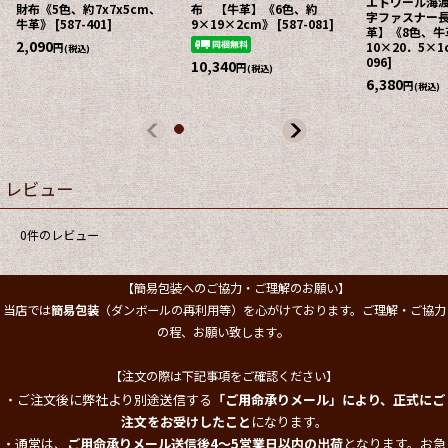
エトワール海渡 夢詩集 L
革、 約9×18．8×1cm》
[
587-016
]
字ファスナー長財布 牛
[
587-018
]
革】《8色、牛革、約
10×20．5×1cm》
[
587-
9,790
円
(税込)
096
]
7,370
円
(税込)
希望小売価格
:
6,380
円
(税込)
レビュー
0
件のレビュー
【簡易包装へのご協力・ご理解のお願い】
当店では
簡易包装
（ダンボールの再利用等）を心がけております。ご理解・ご協力
。
の程、お願い致します
【注文の際は下記事項をご確認ください】
・ご注文後に弊社より別途送信する
「ご用命承りメール」により、正式にご
注文をお受けしたこと
になります。
・通常は、
ご用命承りメール送信後4～5営業日以内の出荷
となります。お急