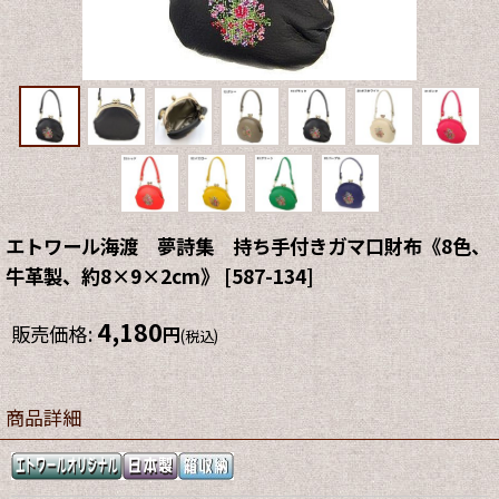
エトワール海渡 夢詩集 持ち手付きガマ口財布《8色、
牛革製、約8×9×2cm》
[
587-134
]
4,180
販売価格
:
円
(税込)
商品詳細