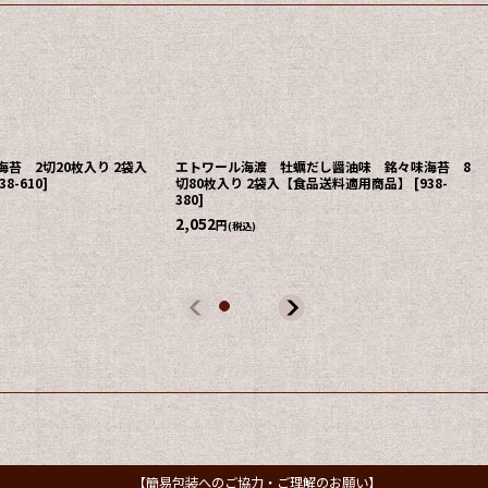
苔 2切20枚入り 2袋入
エトワール海渡 牡蠣だし醤油味 銘々味海苔 8
38-610
]
切80枚入り 2袋入【食品送料適用商品】
[
938-
380
]
2,052
円
(税込)
【簡易包装へのご協力・ご理解のお願い】