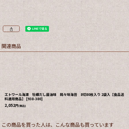
関連商品
エトワール海渡 牡蠣だし醤油味 銘々味海苔 8切80枚入り 2袋入【食品送
料適用商品】
[
938-380
]
2,052
円
(税込)
この商品を買った人は、こんな商品も買っています