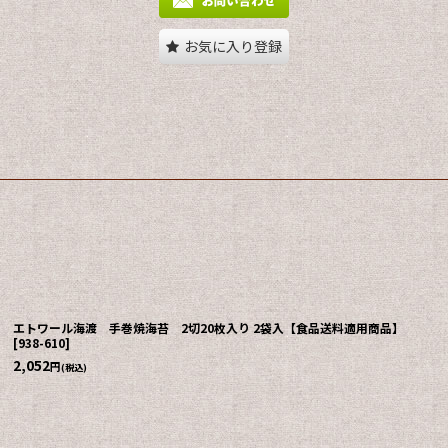
お気に入り登録
エトワール海渡 手巻焼海苔 2切20枚入り 2袋入【食品送料適用商品】
[
938-610
]
2,052
円
(税込)