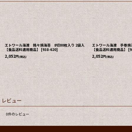
エトワール海渡 銘々焼海苔 8切80枚入り 2袋入
エトワール海渡 手巻焼海
【食品送料適用商品】
[
938-620
]
【食品送料適用商品】
[
9
2,052
2,052
円
円
(税込)
(税込)
レビュー
0
件のレビュー