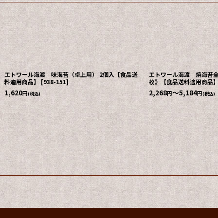
エトワール海渡 味海苔（卓上用） 2個入【食品送
エトワール海渡 焼海苔全型
料適用商品】
[
938-151
]
枚》【食品送料適用商品
1,620
2,268
～5,184
円
円
円
(税込)
(税込)