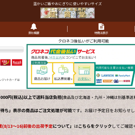
温かいご飯やおにぎりに使いやすいサイズ
弊社概要
特商法表示
クロネコ後払いがご利用可能
,000円(税込)以上で送料当店負担
(
食品及び北海道・九州・沖縄は別基準送料
荷待ち」表示の商品はご注文処理が可能
です。お届け予定日をお知らせし
(8/13～16)前後の出荷予定
について」
は
こちらをクリック
してご確認