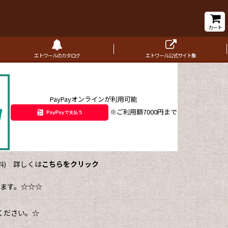
カート
エトワールのカタログ
エトワール公式サイト集
PayPayオンラインが利用可能
※ご利用額7000円まで
詳しくは
こちらをクリック
)
ます。☆☆☆
ください。☆