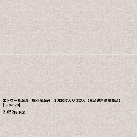
エトワール海渡 銘々焼海苔 8切80枚入り 2袋入【食品送料適用商品】
[
938-620
]
2,052
円
(税込)