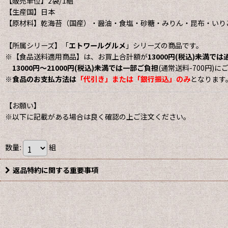
【販売単位】2袋/1組
【生産国】日本
【原材料】乾海苔（国産）・醤油・食塩・砂糖・みりん・昆布・いり
【所属シリーズ】「
エトワールグルメ
」シリーズの商品です。
※【食品送料適用商品】は、お買上合計額が
13000円(税込)未満で
13000円〜21000円(税込)未満では一部ご負担
(通常送料-700円)
※
食品のお支払方法は
「代引き」または「銀行振込」のみ
となります
【お願い】
※以下に記載がある場合は良く確認の上ご注文ください。
数量
:
組
返品特約に関する重要事項