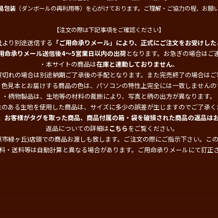
易包装
（ダンボールの再利用等）を心がけております。ご理解・ご協力の程、お願
【注文の際は下記事項をご確認ください】
社より別途送信する
「ご用命承りメール」により、正式にご注文をお受けした
用命承りメール送信後4～5営業日以内の出荷
となります。お急ぎの場合はご
・本サイトの商品は
在庫と連動しておりません
。
庫切れの場合は別途納期ご了承後の手配となります。また完売終了の場合はご
・色見本とお届けする商品の色は、パソコンの特性上完全には一致しませんの
・柄物製品は、生地等の材料の裁断により、写真と柄の出方が異なります。
性のある生地を使用した商品は、サイズに多少の誤差が生じますのでご了承く
、お客様がタグを取った商品、商品付属の箱・袋を破損された商品の返品は
返品についての詳細は
こちら
をご覧ください。
原市緑ヶ丘)店頭での商品お渡しも致します。ご注文の際にご指示下さい。こ
料・送料等は自動計算と異なる場合があります。ご用命承りメールにて訂正