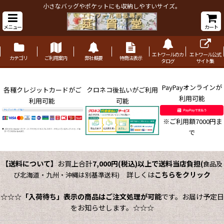
小さなバッグやポケットにも収納しやすいサイズ。
メニュー
カート
エトワールのカ
エトワール公式
カテゴリ
ご利用案内
弊社概要
特商法表示
タログ
サイト集
PayPayオンラインが
各種クレジットカードがご
クロネコ後払いがご利用
利用可能
利用可能
可能
※ご利用額7000円ま
で
【送料について】
お買上合計
7,000円(税込)以上で送料当店負担
(
食品及
詳しくは
こちらをクリック
び北海道・九州・沖縄は別基準送料)
☆☆☆
「入荷待ち」表示の商品はご注文処理が可能
です。お届け予定日
をお知らせします。☆☆☆