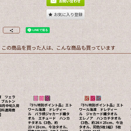
お気に入り登録
この商品を買った人は、こんな商品も買っています
『5%特別ポイント品』エト
『5%特別ポイント品』エト
『5%特別ポ
ワール海渡 ドレディー
ワール海渡 ドレディー
庫限り】エト
ル ジャカード織タオル
ル ジャカード織タオル
ドレディール
エレノア ハンカチタオル
フォルテ ハンカチタオル
織タオル レ
《3色、約26×25cm、今治
《4色、25x25cm、今治タ
カチタオル《
タオル、同色5枚1組》 5枚
オル、同色5枚1組》 5枚入
26x24cm、