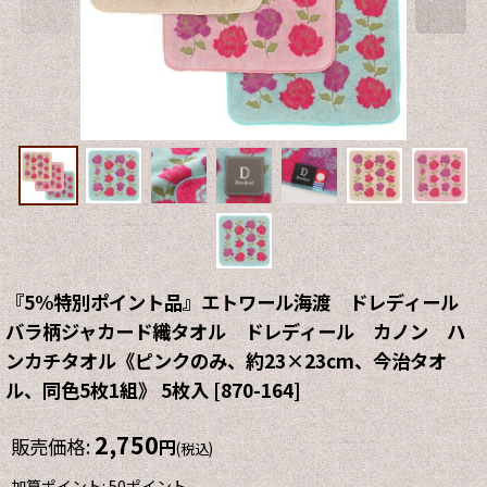
『5%特別ポイント品』エトワール海渡 ドレディール
バラ柄ジャカード織タオル ドレディール カノン ハ
ンカチタオル《ピンクのみ、約23×23cm、今治タオ
ル、同色5枚1組》 5枚入
[
870-164
]
2,750
販売価格
:
円
(税込)
加算ポイント: 50ポイント