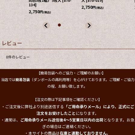
入
[
870-019
]
[
870-104
]
色5枚1組》 5
370
]
2,750
2,750
円
円
(税込)
(税込)
2,750
円
(税込)
レビュー
0
件のレビュー
【簡易包装へのご協力・ご理解のお願い】
当店では
簡易包装
（ダンボールの再利用等）を心がけております。ご理解・ご協力
。
の程、お願い致します
【注文の際は下記事項をご確認ください】
・ご注文後に弊社より別途送信する
「ご用命承りメール」により、正式にご
注文をお受けしたこと
になります。
・通常は、
ご用命承りメール送信後4～5営業日以内の出荷
となります。お急
ぎの場合はご連絡ください。
・本サイトの商品は
在庫と連動しておりません
。