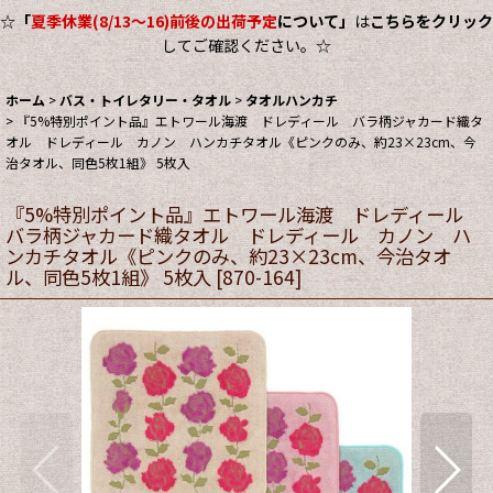
☆
「
夏季休業(8/13～16)前後の出荷予定
について」
は
こちらをクリック
してご確認ください。☆
ホーム
>
バス・トイレタリー・タオル
>
タオルハンカチ
>
『5%特別ポイント品』エトワール海渡 ドレディール バラ柄ジャカード織タ
オル ドレディール カノン ハンカチタオル《ピンクのみ、約23×23cm、今
治タオル、同色5枚1組》 5枚入
『5%特別ポイント品』エトワール海渡 ドレディール
バラ柄ジャカード織タオル ドレディール カノン ハ
ンカチタオル《ピンクのみ、約23×23cm、今治タオ
ル、同色5枚1組》 5枚入
[
870-164
]