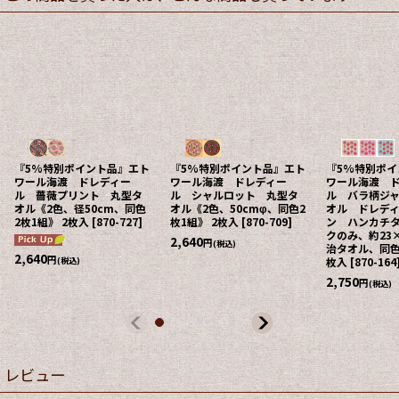
『5%特別ポイント品』エト
『5%特別ポイント品』エト
『5%特別ポ
ワール海渡 ドレディー
ワール海渡 ドレディー
ワール海渡 
ル 薔薇プリント 丸型タ
ル シャルロット 丸型タ
ル バラ柄ジ
オル《2色、径50cm、同色
オル《2色、50cmφ、同色2
オル ドレデ
2枚1組》 2枚入
[
870-727
]
枚1組》 2枚入
[
870-709
]
ン ハンカチ
クのみ、約23
2,640
円
(税込)
治タオル、同色
2,640
円
(税込)
枚入
[
870-164
2,750
円
(税込)
レビュー