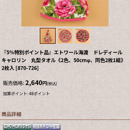
『5%特別ポイント品』エトワール海渡 ドレディール
キャロリン 丸型タオル《2色、50cmφ、同色2枚1組》
2枚入
[
870-726
]
2,640
販売価格
:
円
(税込)
加算ポイント: 48ポイント
商品詳細