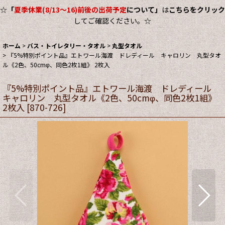
☆
「
夏季休業(8/13～16)前後の出荷予定
について」
は
こちらをクリック
してご確認ください。☆
ホーム
>
バス・トイレタリー・タオル
>
丸型タオル
>
『5%特別ポイント品』エトワール海渡 ドレディール キャロリン 丸型タオ
ル《2色、50cmφ、同色2枚1組》 2枚入
『5%特別ポイント品』エトワール海渡 ドレディール
キャロリン 丸型タオル《2色、50cmφ、同色2枚1組》
2枚入
[
870-726
]