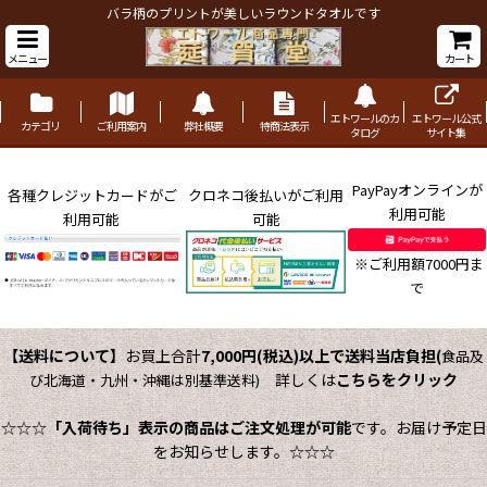
バラ柄のプリントが美しいラウンドタオルです
メニュー
カート
エトワールのカ
エトワール公式
カテゴリ
ご利用案内
弊社概要
特商法表示
タログ
サイト集
PayPayオンラインが
各種クレジットカードがご
クロネコ後払いがご利用
利用可能
利用可能
可能
※ご利用額7000円ま
で
【送料について】
お買上合計
7,000円(税込)以上で送料当店負担
(
食品及
詳しくは
こちらをクリック
び北海道・九州・沖縄は別基準送料)
☆☆☆
「入荷待ち」表示の商品はご注文処理が可能
です。お届け予定日
をお知らせします。☆☆☆