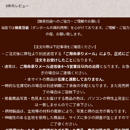
0
件のレビュー
【簡易包装へのご協力・ご理解のお願い】
当店では
簡易包装
（ダンボールの再利用等）を心がけております。ご理解・ご協力
。
の程、お願い致します
【注文の際は下記事項をご確認ください】
・ご注文後に弊社より別途送信する
「ご用命承りメール」により、正式にご
注文をお受けしたこと
になります。
・通常は、
ご用命承りメール送信後4～5営業日以内の出荷
となります。お急
ぎの場合はご連絡ください。
・本サイトの商品は
在庫と連動しておりません
。
一時的な在庫切れの場合は別途納期ご了承後の手配となります。また完売終
了の場合はご容赦下さい。
・掲載商品写真・色見本とお届けする商品の色は、パソコンの特性上完全に
は一致しませんのでご了承下さい。
・柄物製品は、生地等の材料の裁断により、写真と柄の出方が異なります。
・伸縮性のある生地を使用した商品は、サイズに多少の誤差が生じますので
ご了承ください。