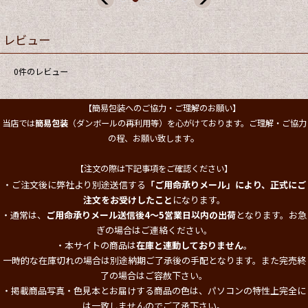
レビュー
0
件のレビュー
【簡易包装へのご協力・ご理解のお願い】
当店では
簡易包装
（ダンボールの再利用等）を心がけております。ご理解・ご協力
。
の程、お願い致します
【注文の際は下記事項をご確認ください】
・ご注文後に弊社より別途送信する
「ご用命承りメール」により、正式にご
注文をお受けしたこと
になります。
・通常は、
ご用命承りメール送信後4～5営業日以内の出荷
となります。お急
ぎの場合はご連絡ください。
・本サイトの商品は
在庫と連動しておりません
。
一時的な在庫切れの場合は別途納期ご了承後の手配となります。また完売終
了の場合はご容赦下さい。
・掲載商品写真・色見本とお届けする商品の色は、パソコンの特性上完全に
は一致しませんのでご了承下さい。