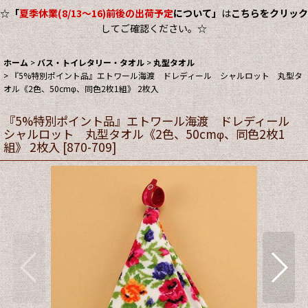
☆
「
夏季休業(8/13～16)前後の出荷予定
について」
は
こちらをクリック
してご確認ください。☆
ホーム
>
バス・トイレタリー・タオル
>
丸型タオル
>
『5%特別ポイント品』エトワール海渡 ドレディール シャルロット 丸型タ
オル《2色、50cmφ、同色2枚1組》 2枚入
『5%特別ポイント品』エトワール海渡 ドレディール
シャルロット 丸型タオル《2色、50cmφ、同色2枚1
組》 2枚入
[
870-709
]