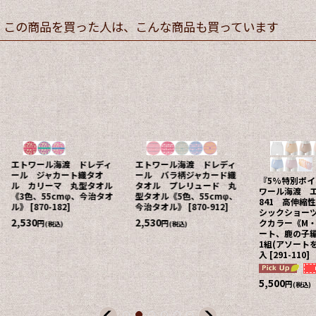
この商品を買った人は、こんな商品も買っています
エトワール海渡 ドレディ
エトワール海渡 ドレディ
ール ジャカート織タオ
ール バラ柄ジャカード織
『5%特別ポ
ル カリーマ 丸型タオル
タオル プレリュード 丸
ワール海渡 
《3色、55cmφ、今治タオ
型タオル《5色、55cmφ、
841 高伸縮
ル》
[
870-182
]
今治タオル》
[
870-912
]
シックショー
2,530
2,530
クカラー《M・
円
円
(税込)
(税込)
ート、鹿の子編
1組(アソートを
入
[
291-110
]
5,500
円
(税込)