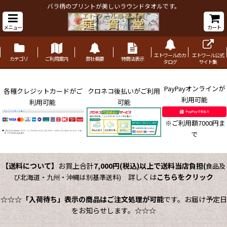
バラ柄のプリントが美しいラウンドタオルです。
メニュー
カート
エトワールのカ
エトワール公式
カテゴリ
ご利用案内
弊社概要
特商法表示
タログ
サイト集
PayPayオンラインが
各種クレジットカードがご
クロネコ後払いがご利用
利用可能
利用可能
可能
※ご利用額7000円ま
で
【送料について】
お買上合計
7,000円(税込)以上で送料当店負担
(
食品及
詳しくは
こちらをクリック
び北海道・九州・沖縄は別基準送料)
☆☆☆
「入荷待ち」表示の商品はご注文処理が可能
です。お届け予定日
をお知らせします。☆☆☆