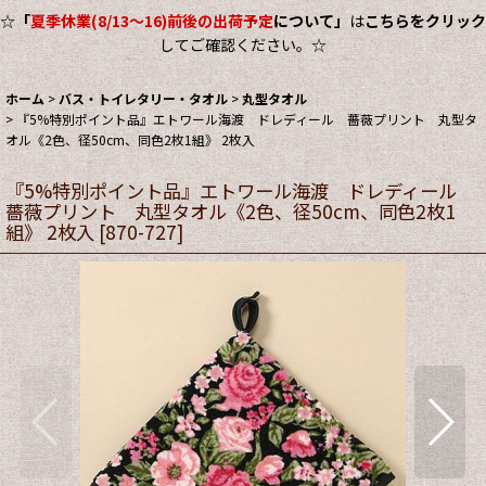
☆
「
夏季休業(8/13～16)前後の出荷予定
について」
は
こちらをクリック
してご確認ください。☆
ホーム
>
バス・トイレタリー・タオル
>
丸型タオル
>
『5%特別ポイント品』エトワール海渡 ドレディール 薔薇プリント 丸型タ
オル《2色、径50cm、同色2枚1組》 2枚入
『5%特別ポイント品』エトワール海渡 ドレディール
薔薇プリント 丸型タオル《2色、径50cm、同色2枚1
組》 2枚入
[
870-727
]