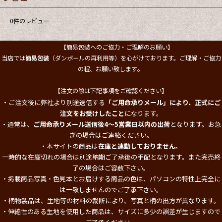
0
件のレビュー
【簡易包装へのご協力・ご理解のお願い】
当店では
簡易包装
（ダンボールの再利用等）を心がけております。ご理解・ご協力
。
の程、お願い致します
【注文の際は下記事項をご確認ください】
・ご注文後に弊社より別途送信する
「ご用命承りメール」により、正式にご
注文をお受けしたこと
になります。
・通常は、
ご用命承りメール送信後4～5営業日以内の出荷
となります。お急
ぎの場合はご連絡ください。
・本サイトの商品は
在庫と連動しておりません
。
一時的な在庫切れの場合は別途納期ご了承後の手配となります。また完売終
了の場合はご容赦下さい。
・掲載商品写真・色見本とお届けする商品の色は、パソコンの特性上完全に
は一致しませんのでご了承下さい。
・柄物製品は、生地等の材料の裁断により、写真と柄の出方が異なります。
・伸縮性のある生地を使用した商品は、サイズに多少の誤差が生じますので