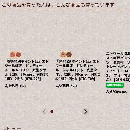
この商品を買った人は、こんな商品も買っています
エトワール海
ス・旅行パン
『5%特別ポイント品』エト
『5%特別ポイント品』エト
ツ 夏素材 
ワール海渡 ドレディー
ワール海渡 ドレディー
トレートパン
ル キャロリン 丸型タオ
ル シャルロット 丸型タ
76cm《S・M
ル《2色、50cmφ、同色2枚
オル《2色、50cmφ、同色2
3L、フォーマ
1組》 2枚入
[
870-726
]
枚1組》 2枚入
[
870-709
]
み》
[
254-013
2,640
2,640
円
円
(税込)
(税込)
8,690
円
(税込)
レビュー