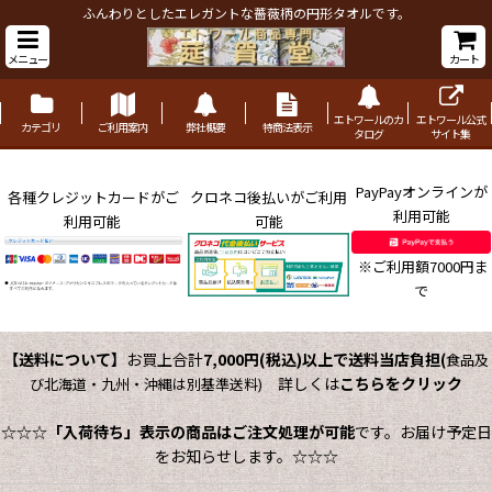
ふんわりとしたエレガントな薔薇柄の円形タオルです。
メニュー
カート
エトワールのカ
エトワール公式
カテゴリ
ご利用案内
弊社概要
特商法表示
タログ
サイト集
PayPayオンラインが
各種クレジットカードがご
クロネコ後払いがご利用
利用可能
利用可能
可能
※ご利用額7000円ま
で
【送料について】
お買上合計
7,000円(税込)以上で送料当店負担
(
食品及
詳しくは
こちらをクリック
び北海道・九州・沖縄は別基準送料)
☆☆☆
「入荷待ち」表示の商品はご注文処理が可能
です。お届け予定日
をお知らせします。☆☆☆