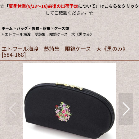
☆
「
夏季休業(8/13～16)前後の出荷予定
について」
は
こちらをクリック
してご確認ください。☆
ホーム
>
バッグ・袋物・財布
>
ケース類
>
エトワール海渡 夢詩集 眼鏡ケース 大《黒のみ》
エトワール海渡 夢詩集 眼鏡ケース 大《黒のみ》
[
584-168
]