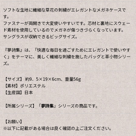
ソフトな生地に繊細な草花の刺繍がエレガントなメガネケースで
す。
ファスナーが両開きで大変使いやすいです。芯材と裏地にスウェー
ド素材を使用しているのでメガネが傷つきづらくなっています。
サングラスが収納できるビッグサイズ。
『夢詩集』は、「快適な毎日を過ごすためにエレガントで使いやす
く」をテーマに、美しく繊細な刺繍を施したバッグと革小物シリー
ズ。
【サイズ】 約9．5×19×6cm、重量56g
【素材】ポリエステル
【生産国】日本
【所属シリーズ】「
夢詩集
」シリーズの商品です。
【お願い】
※以下に記載がある場合は良く確認の上ご注文ください。