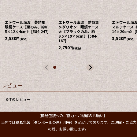
エトワール海渡 夢詩集
エトワール海渡 夢詩集
エトワール海
眼鏡ケース《黒のみ、約8．
メダリオン 眼鏡ケース
マルチケース
5×12×4cm》
[
584-247
]
大《ブラックのみ、約
14×20cm》
[
9.5×19×6cm》
[
584-
2,530
3,520
円
円
(税込)
(税込)
167
]
2,750
円
(税込)
レビュー
0
件のレビュー
【簡易包装へのご協力・ご理解のお願い】
当店では
簡易包装
（ダンボールの再利用等）を心がけております。ご理解・ご協力
。
の程、お願い致します