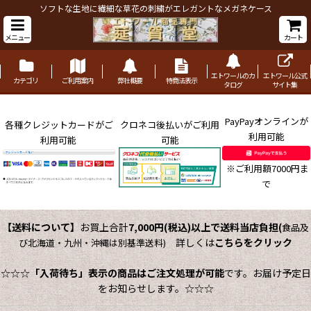
ソフトな生地に繊細な草花の刺繍がエレガントなメガネケース
メニュー
カート
エトワールのカ
エトワール公式
カテゴリ
ご利用案内
弊社概要
特商法表示
タログ
サイト集
PayPayオンラインが
各種クレジットカードがご
クロネコ後払いがご利用
利用可能
利用可能
可能
※ご利用額7000円ま
で
【送料について】
お買上合計
7,000円(税込)以上で送料当店負担
(
食品及
詳しくは
こちらをクリック
び北海道・九州・沖縄は別基準送料)
☆☆☆
「入荷待ち」表示の商品はご注文処理が可能
です。お届け予定日
をお知らせします。☆☆☆