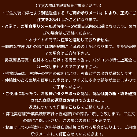
【注文の際は下記事項をご確認ください】
・ご注文後に弊社より別途送信する
「ご用命承りメール」により、正式にご
注文をお受けしたこと
になります。
・通常は、
ご用命承りメール送信後4～5営業日以内の出荷
となります。お急
ぎの場合はご連絡ください。
・本サイトの商品は
在庫と連動しておりません
。
一時的な在庫切れの場合は別途納期ご了承後の手配となります。また完売終
了の場合はご容赦下さい。
・掲載商品写真・色見本とお届けする商品の色は、パソコンの特性上完全に
は一致しませんのでご了承下さい。
・柄物製品は、生地等の材料の裁断により、写真と柄の出方が異なります。
・伸縮性のある生地を使用した商品は、サイズに多少の誤差が生じますので
ご了承ください。
・ご使用になったり、お客様がタグを取った商品、商品付属の箱・袋を破損
された商品の返品はお受けできません。
。
返品についての詳細は
こちら
をご覧ください。
・弊社実店舗(千葉県茂原市緑ヶ丘)店頭での商品お渡しも致します。ご注文
の際にご指示下さい。この場合の送料は不要です。
・お届けまでの手数料・送料等は自動計算と異なる場合があります。ご用命
承りメールにて訂正させていただきます。